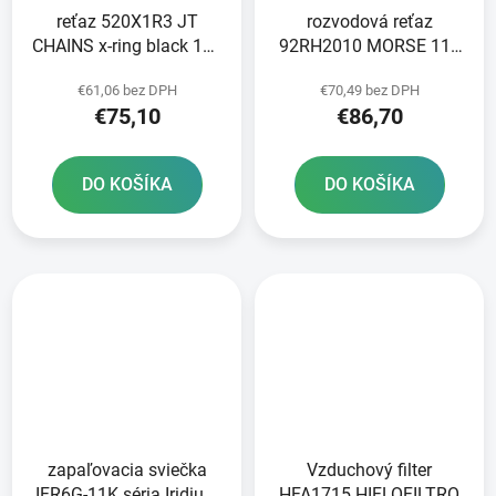
reťaz 520X1R3 JT
rozvodová reťaz
CHAINS x-ring black 112
92RH2010 MORSE 114
článkov vrátane
článkov vrátane spojky
€61,06 bez DPH
€70,49 bez DPH
nitovania a rozpojenia
€75,10
€86,70
spojky
DO KOŠÍKA
DO KOŠÍKA
zapaľovacia sviečka
Vzduchový filter
IFR6G-11K séria Iridium
HFA1715 HIFLOFILTRO