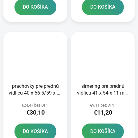
DO KOŠÍKA
DO KOŠÍKA
prachovky pre prednú
simering pre prednú
vidlicu 40 x 56 5/59 x 15
vidlicu 41 x 54 x 11 mm
mm Showa 41 mm
Showa 41 mm ATHENA
€24,47 bez DPH
€9,11 bez DPH
ATHENA sada pre 2
sada na opravu 2
€30,10
€11,20
tlmiče
tlmičov
DO KOŠÍKA
DO KOŠÍKA