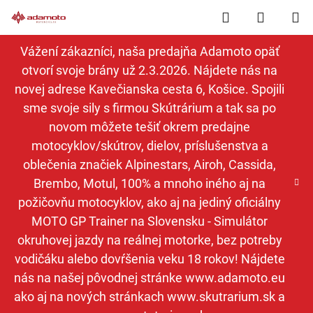
Prejsť
Hľadať
NÁKUP
na
obsah
KOŠÍK
Vážení zákazníci, naša predajňa Adamoto opäť
otvorí svoje brány už 2.3.2026. Nájdete nás na
novej adrese Kavečianska cesta 6, Košice. Spojili
sme svoje sily s firmou Skútrárium a tak sa po
novom môžete tešiť okrem predajne
motocyklov/skútrov, dielov, príslušenstva a
oblečenia značiek Alpinestars, Airoh, Cassida,
Brembo, Motul, 100% a mnoho iného aj na
požičovňu motocyklov, ako aj na jediný oficiálny
MOTO GP Trainer na Slovensku - Simulátor
okruhovej jazdy na reálnej motorke, bez potreby
vodičáku alebo dovŕšenia veku 18 rokov! Nájdete
nás na našej pôvodnej stránke www.adamoto.eu
ako aj na nových stránkach www.skutrarium.sk a