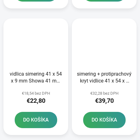
vidlica simering 41 x 54
simering + protiprachový
x 9 mm Showa 41 mm
kryt vidlice 41 x 54 x 9
SKF
mm SHOWA 41 mm SKF
€18,54 bez DPH
€32,28 bez DPH
€22,80
€39,70
DO KOŠÍKA
DO KOŠÍKA