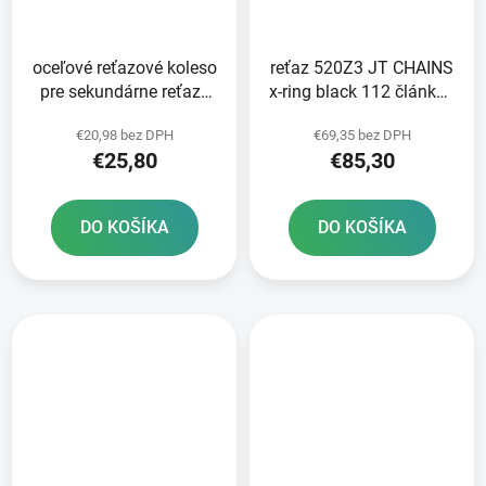
oceľové reťazové koleso
reťaz 520Z3 JT CHAINS
pre sekundárne reťaze
x-ring black 112 článkov
typ 520 JT 39 zubov
vrátane nitovacej spojky
€20,98 bez DPH
€69,35 bez DPH
€25,80
€85,30
DO KOŠÍKA
DO KOŠÍKA