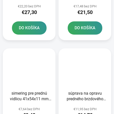
metalická zmes SM1 2
41x54/59x5 5/15 mm
€22,20 bez DPH
€17,48 bez DPH
ks v balení
pre vidlice Tourmax
€27,30
€21,50
DO KOŠÍKA
DO KOŠÍKA
simering pre prednú
súprava na opravu
vidlicu 41x54x11 mm
predného brzdového
Tourmax
valca Tourmax
€7,64 bez DPH
€11,95 bez DPH