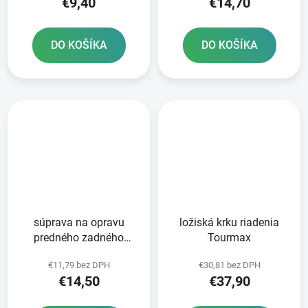
€9,40
€14,70
DO KOŠÍKA
DO KOŠÍKA
súprava na opravu
ložiská krku riadenia
predného zadného
Tourmax
brzdového valca
€11,79 bez DPH
€30,81 bez DPH
Tourmax
€14,50
€37,90