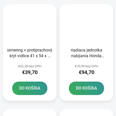
simering + protiprachový
riadiaca jednotka
kryt vidlice 41 x 54 x 9
nabíjania Honda
mm Showa 41 mm SKF
Tourmax
€32,28 bez DPH
€76,99 bez DPH
€39,70
€94,70
DO KOŠÍKA
DO KOŠÍKA