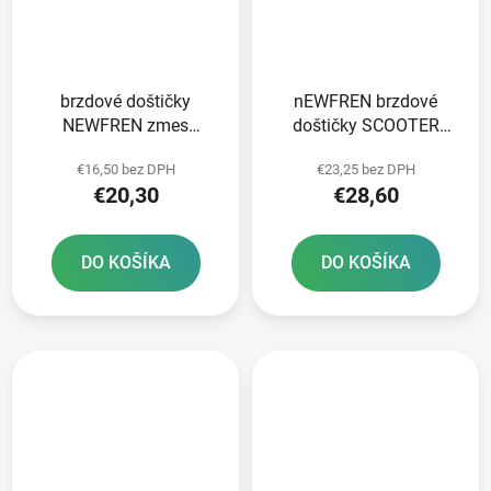
brzdové doštičky
nEWFREN brzdové
NEWFREN zmes
doštičky SCOOTER
SCOOTER ELITE
ELITE SINTERED 2 ks v
€16,50 bez DPH
€23,25 bez DPH
ORGANIC 2 ks v balení
balení
€20,30
€28,60
DO KOŠÍKA
DO KOŠÍKA