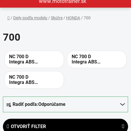
www.mototrainer.sk
Domov
/
Diely podľa modelu
/
Skútre
/
HONDA
/
700
700
NC 700 D
NC 700 D
Integra ABS
Integra ABS
DCT [2013]
DCT [2012]
NC 700 D
Integra ABS
DCT [2014]
R
Radiť podľa:
Odporúčame
a
d
e
OTVORIŤ FILTER
n