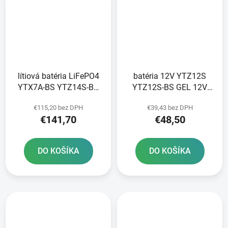
lítiová batéria LiFePO4
batéria 12V YTZ12S
YTX7A-BS YTZ14S-BS
YTZ12S-BS GEL 12V
FULBAT 12V 5Ah 300A
11Ah 210A bezúdržbová
€115,20 bez DPH
€39,43 bez DPH
hmotnosť 0 85 kg
GEL technológia
€141,70
€48,50
150x87x93
150x88x110 A-TECH
aktivovaná z výroby
DO KOŠÍKA
DO KOŠÍKA