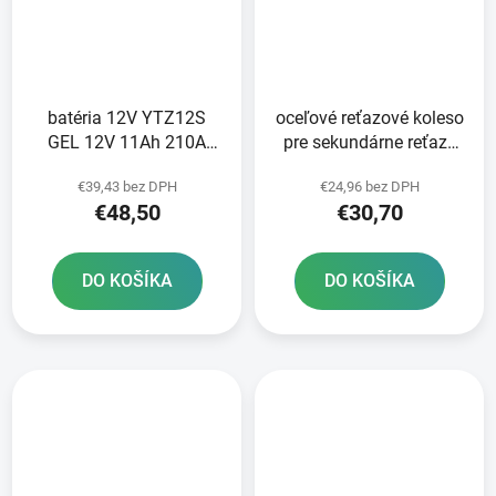
batéria 12V YTZ12S
oceľové reťazové koleso
GEL 12V 11Ah 210A
pre sekundárne reťaze
bezúdržbová GEL
typ 520 SUNSTAR 39
€39,43 bez DPH
€24,96 bez DPH
technológia 150x88x110
zubov
€48,50
€30,70
FULBAT aktivovaná vo
výrobe
DO KOŠÍKA
DO KOŠÍKA