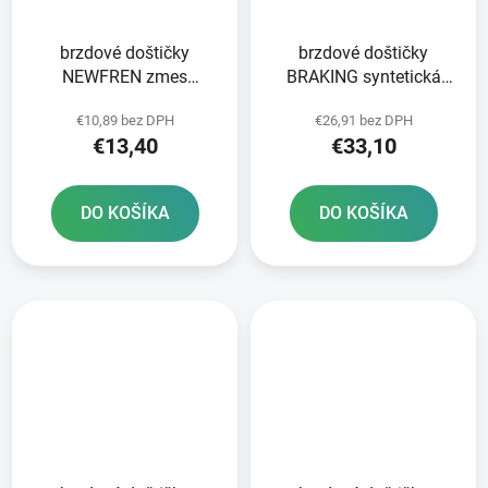
brzdové doštičky
brzdové doštičky
NEWFREN zmes
BRAKING syntetická
SCOOTER ELITE
zmes P30 2 ks v balení
€10,89 bez DPH
€26,91 bez DPH
ORGANIC 2 ks v balení
€13,40
€33,10
DO KOŠÍKA
DO KOŠÍKA