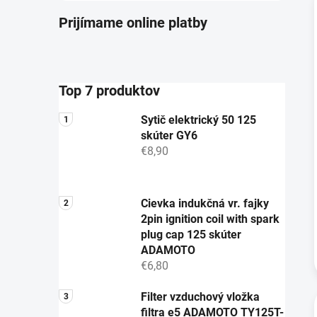
Prijímame online platby
i
Top 7 produktov
Sytič elektrický 50 125
skúter GY6
€8,90
Cievka indukčná vr. fajky
2pin ignition coil with spark
plug cap 125 skúter
ADAMOTO
€6,80
Filter vzduchový vložka
filtra e5 ADAMOTO TY125T-