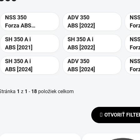
NSS 350
ADV 350
NSS
Forza ABS
ABS [2022]
For
[2021]
[20
SH 350 A i
SH 350 A i
NSS
ABS [2021]
ABS [2022]
For
[20
SH 350 A i
ADV 350
NSS
ABS [2024]
ABS [2024]
For
[20
Stránka
1
z
1
-
18
položiek celkom
OTVORIŤ FILTE
V