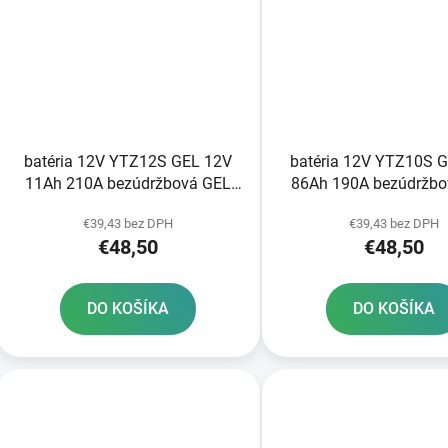
batéria 12V YTZ12S GEL 12V
batéria 12V YTZ10S 
11Ah 210A bezúdržbová GEL
86Ah 190A bezúdržbo
technológia 150x88x110
technológia 150x88x9
€39,43 bez DPH
€39,43 bez DPH
FULBAT aktivovaná vo výrobe
aktivovaná vo výr
€48,50
€48,50
DO KOŠÍKA
DO KOŠÍKA