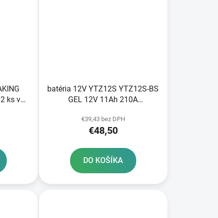
RAKING
batéria 12V YTZ12S YTZ12S-BS
2 ks v
GEL 12V 11Ah 210A
bezúdržbová GEL technológia
€39,43 bez DPH
150x88x110 A-TECH aktivovaná
€48,50
z výroby
DO KOŠÍKA