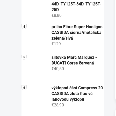
44D, TY125T-34D, TY125T-
25D
€8,80
prilba Fibre Super Hooligan
CASSIDA čierna/metalická
zelená/sivá
€129
šiltovka Marc Marquez -
DUCATI Corse červená
€40,50
výklopná část Compress 20
CASSIDA žlutá fluo vč
lanovodu výklopu
€28,90