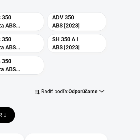
 350
ADV 350
za ABS
ABS [2023]
22]
 350
SH 350 A i
za ABS
ABS [2023]
23]
 350
za ABS
24]
R
Radiť podľa:
Odporúčame
a
d
e
R
n
i
e