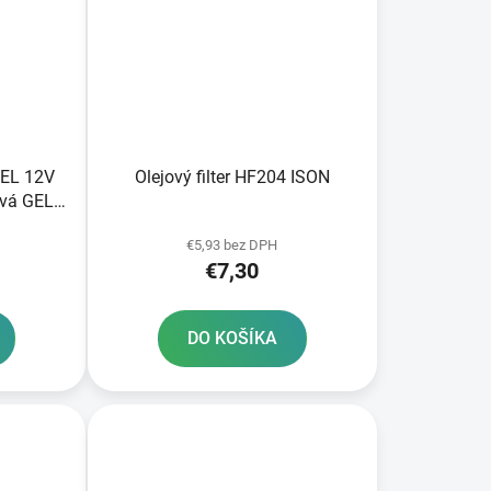
GEL 12V
Olejový filter HF204 ISON
vá GEL
3 FULBAT
€5,93 bez DPH
obe
€7,30
DO KOŠÍKA