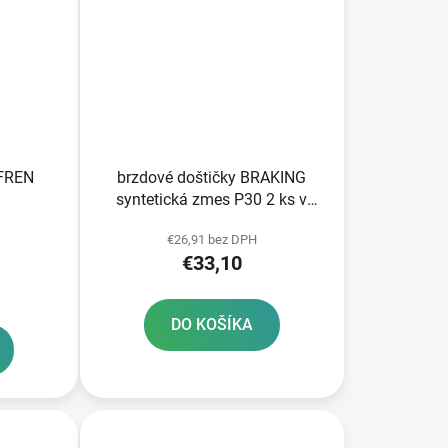
WFREN
brzdové doštičky BRAKING
syntetická zmes P30 2 ks v
balení
€26,91 bez DPH
€33,10
)
DO KOŠÍKA