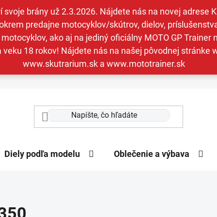
svoje brány už 2.3.2026. Nájdete nás na novej adrese Kav
krem predajne motocyklov/skútrov, dielov, príslušenstva 
otocyklov, ako aj na jediný oficiálny MOTO GP Trainer n
a veku 18 rokov! Nájdete nás na našej pôvodnej stránk
www.skutrarium.sk a www.mototrainer.sk
Diely podľa modelu
Oblečenie a výbava
350