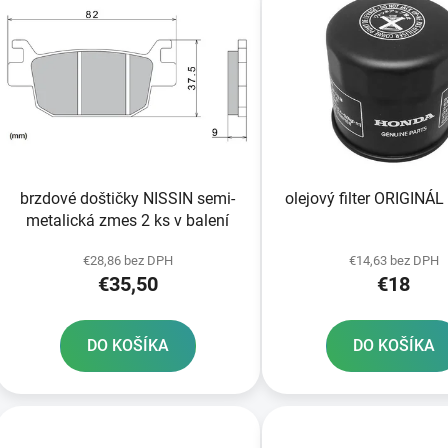
ý
p
s
p
r
o
d
brzdové doštičky NISSIN semi-
olejový filter ORIGIN
u
metalická zmes 2 ks v balení
k
t
€28,86 bez DPH
€14,63 bez DPH
€35,50
€18
o
v
DO KOŠÍKA
DO KOŠÍKA