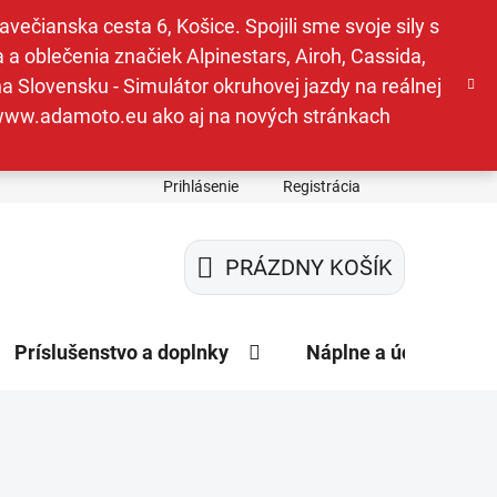
ečianska cesta 6, Košice. Spojili sme svoje sily s
a oblečenia značiek Alpinestars, Airoh, Cassida,
a Slovensku - Simulátor okruhovej jazdy na reálnej
e www.adamoto.eu ako aj na nových stránkach
Prihlásenie
Registrácia
PRÁZDNY KOŠÍK
NÁKUPNÝ
KOŠÍK
Príslušenstvo a doplnky
Náplne a údržba