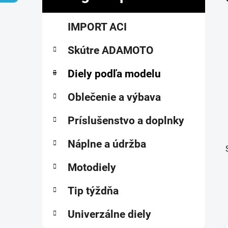
č
K
Preskočiť
n
IMPORT ACI
a
kategórie
ý
t
p
Skútre ADAMOTO
e
a
g
ó
Diely podľa modelu
n
r
e
i
Oblečenie a výbava
l
e
Príslušenstvo a doplnky
Náplne a údržba
Motodiely
Tip týždňa
Univerzálne diely