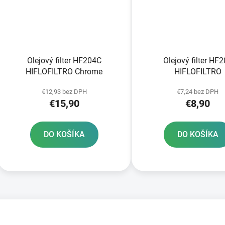
Olejový filter HF204C
Olejový filter HF
HIFLOFILTRO Chrome
HIFLOFILTRO
€12,93 bez DPH
€7,24 bez DPH
€15,90
€8,90
DO KOŠÍKA
DO KOŠÍKA
O
v
l
á