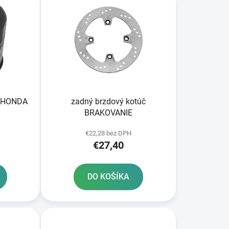
p
r
o
d
u
k
t
o
ÁL HONDA
zadný brzdový kotúč
v
BRAKOVANIE
€22,28 bez DPH
€27,40
DO KOŠÍKA