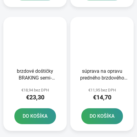
brzdové doštičky
súprava na opravu
BRAKING semi-
predného brzdového
metalická zmes SM1 2
valca Tourmax
€18,94 bez DPH
€11,95 bez DPH
ks v balení
€23,30
€14,70
DO KOŠÍKA
DO KOŠÍKA