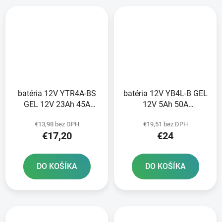
batéria 12V YTR4A-BS
batéria 12V YB4L-B GEL
GEL 12V 23Ah 45A
12V 5Ah 50A
bezúdržbová GEL
bezúdržbová GEL
€13,98 bez DPH
€19,51 bez DPH
technológia 113x48x85
technológia 120x70x92
€17,20
€24
FULBAT aktivovaná vo
FULBAT aktivovaná vo
výrobe
výrobe
DO KOŠÍKA
DO KOŠÍKA