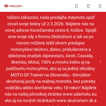
Prejsť
Hľadať
NÁKUP
na
obsah
KOŠÍK
Vážení zákazníci, naša predajňa Adamoto opäť
otvorí svoje brány už 2.3.2026. Nájdete nás na
novej adrese Kavečianska cesta 6, Košice. Spojili
sme svoje sily s firmou Skútrárium a tak sa po
novom môžete tešiť okrem predajne
motocyklov/skútrov, dielov, príslušenstva a
oblečenia značiek Alpinestars, Airoh, Cassida,
Brembo, Motul, 100% a mnoho iného aj na
požičovňu motocyklov, ako aj na jediný oficiálny
MOTO GP Trainer na Slovensku - Simulátor
okruhovej jazdy na reálnej motorke, bez potreby
vodičáku alebo dovŕšenia veku 18 rokov! Nájdete
nás na našej pôvodnej stránke www.adamoto.eu
ako aj na nových stránkach www.skutrarium.sk a