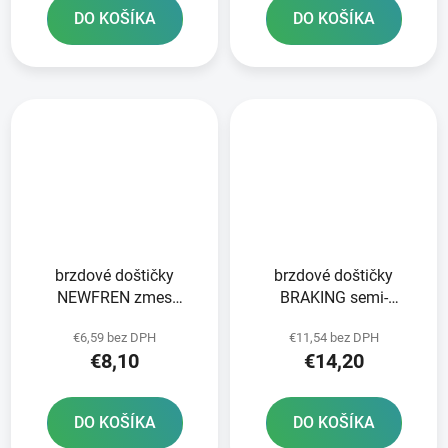
DO KOŠÍKA
DO KOŠÍKA
brzdové doštičky
brzdové doštičky
NEWFREN zmes
BRAKING semi-
SCOOTER ELITE
metalická zmes SM1 2
€6,59 bez DPH
€11,54 bez DPH
ORGANIC 2 ks v balení
ks v balení
€8,10
€14,20
DO KOŠÍKA
DO KOŠÍKA