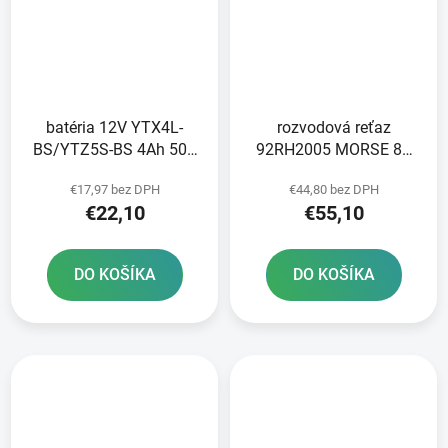
batéria 12V YTX4L-
rozvodová reťaz
BS/YTZ5S-BS 4Ah 50A
92RH2005 MORSE 82
bezúdržbová MF AGM
článkov vrátane spojky
€17,97 bez DPH
€44,80 bez DPH
113x70x85 FULBAT
€22,10
€55,10
vrátane balenia
elektrolytu
DO KOŠÍKA
DO KOŠÍKA