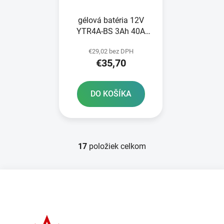
gélová batéria 12V
YTR4A-BS 3Ah 40A
BANNER Bike Bull GEL
€29,02 bez DPH
112x48x85
€35,70
DO KOŠÍKA
17
položiek celkom
O
v
l
Z
á
á
d
p
a
ä
c