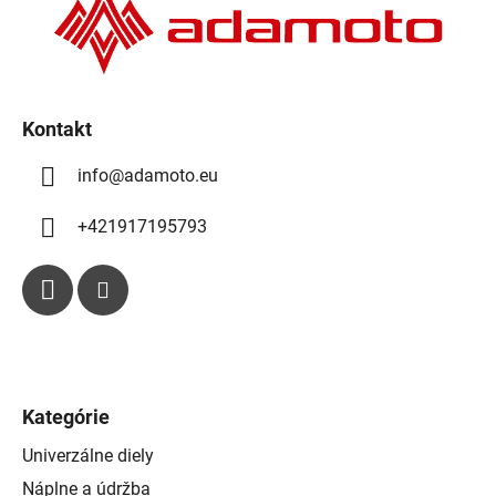
t
i
e
i
p
e
r
v
k
Kontakt
y
info
@
adamoto.eu
v
ý
p
+421917195793
i
s
u
Kategórie
Univerzálne diely
Náplne a údržba