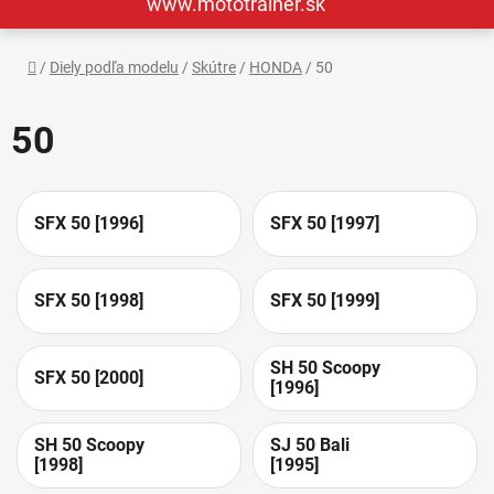
www.mototrainer.sk
Domov
/
Diely podľa modelu
/
Skútre
/
HONDA
/
50
50
SFX 50 [1996]
SFX 50 [1997]
SFX 50 [1998]
SFX 50 [1999]
SH 50 Scoopy
SFX 50 [2000]
[1996]
SH 50 Scoopy
SJ 50 Bali
[1998]
[1995]