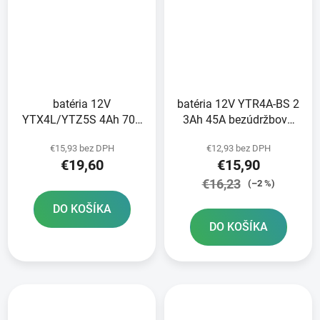
batéria 12V
batéria 12V YTR4A-BS 2
YTX4L/YTZ5S 4Ah 70A
3Ah 45A bezúdržbová
bezúdržbová GEL
MF AGM 113x48x85
€15,93 bez DPH
€12,93 bez DPH
technológia 113x70x85
FULBAT vrátane balenia
€19,60
€15,90
A-TECH aktivovaná z
elektrolytu
výroby
€16,23
(–2 %)
DO KOŠÍKA
DO KOŠÍKA