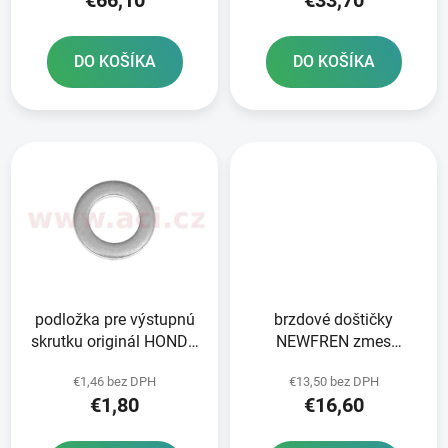
t
o
DO KOŠÍKA
DO KOŠÍKA
v
podložka pre výstupnú
brzdové doštičky
skrutku originál HONDA
NEWFREN zmes
12 mm
SCOOTER ELITE
€1,46 bez DPH
€13,50 bez DPH
ORGANIC 2 ks v balení
€1,80
€16,60