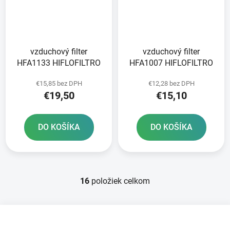
vzduchový filter
vzduchový filter
HFA1133 HIFLOFILTRO
HFA1007 HIFLOFILTRO
€15,85 bez DPH
€12,28 bez DPH
€19,50
€15,10
DO KOŠÍKA
DO KOŠÍKA
16
položiek celkom
O
v
l
Z
á
á