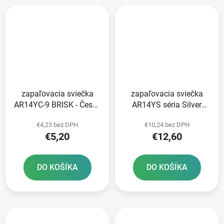
zapaľovacia sviečka
zapaľovacia sviečka
AR14YC-9 BRISK - Česká
AR14YS séria Silver
republika
Racing BRISK - Česká
€4,23 bez DPH
€10,24 bez DPH
republika
€5,20
€12,60
DO KOŠÍKA
DO KOŠÍKA