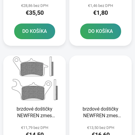
ks v balení
12 mm
u
v
€28,86 bez DPH
€1,46 bez DPH
k
€35,50
€1,80
t
o
DO KOŠÍKA
DO KOŠÍKA
v
brzdové doštičky
brzdové doštičky
NEWFREN zmes
NEWFREN zmes
SCOOTER ELITE
SCOOTER ELITE
€11,79 bez DPH
€13,50 bez DPH
ORGANIC 2 ks v balení
ORGANIC 2 ks v balení
€14,50
€16,60