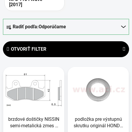
[2017]
R
Radiť podľa:
Odporúčame
a
d
e
OTVORIŤ FILTER
n
i
V
e
ý
p
p
r
i
o
s
d
p
u
r
k
brzdové doštičky NISSIN
podložka pre výstupnú
o
t
semi-metalická zmes 2
skrutku originál HONDA
d
o