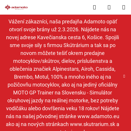
Prejsť
Hľadať
NÁKUP
na
obsah
KOŠÍK
Vážení zákazníci, naša predajňa Adamoto opäť
otvorí svoje brány už 2.3.2026. Nájdete nás na
novej adrese Kavečianska cesta 6, Košice. Spojili
sme svoje sily s firmou Skútrárium a tak sa po
novom môžete tešiť okrem predajne
motocyklov/skútrov, dielov, príslušenstva a
oblečenia značiek Alpinestars, Airoh, Cassida,
Brembo, Motul, 100% a mnoho iného aj na
požičovňu motocyklov, ako aj na jediný oficiálny
MOTO GP Trainer na Slovensku - Simulátor
okruhovej jazdy na reálnej motorke, bez potreby
vodičáku alebo dovŕšenia veku 18 rokov! Nájdete
nás na našej pôvodnej stránke www.adamoto.eu
ako aj na nových stránkach www.skutrarium.sk a