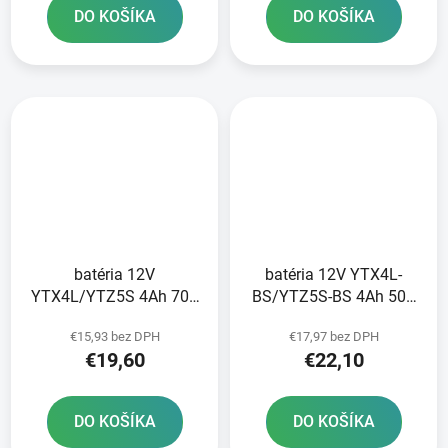
DO KOŠÍKA
DO KOŠÍKA
batéria 12V
batéria 12V YTX4L-
YTX4L/YTZ5S 4Ah 70A
BS/YTZ5S-BS 4Ah 50A
bezúdržbová GEL
bezúdržbová MF AGM
€15,93 bez DPH
€17,97 bez DPH
technológia 113x70x85
113x70x85 FULBAT
€19,60
€22,10
A-TECH aktivovaná z
vrátane balenia
výroby
elektrolytu
DO KOŠÍKA
DO KOŠÍKA