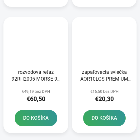
rozvodová reťaz
zapaľovacia sviečka
92RH2005 MORSE 90
AOR10LGS PREMIUM
článkov vrátane spojky
series LGS RACING
€49,19 bez DPH
€16,50 bez DPH
BRISK - Česká republika
€60,50
€20,30
DO KOŠÍKA
DO KOŠÍKA