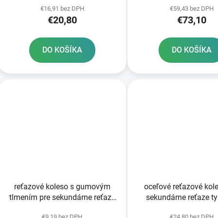
€16,91 bez DPH
€59,43 bez DPH
150x87x161 FULBAT ak
€20,80
€73,10
vo výrobe
DO KOŠÍKA
DO KOŠÍKA
reťazové koleso s gumovým
oceľové reťazové kol
tlmením pre sekundárne reťaze
sekundárne reťaze t
typ 525 JT 15 zubov
SUNSTAR 50 zub
€9,19 bez DPH
€24,80 bez DPH