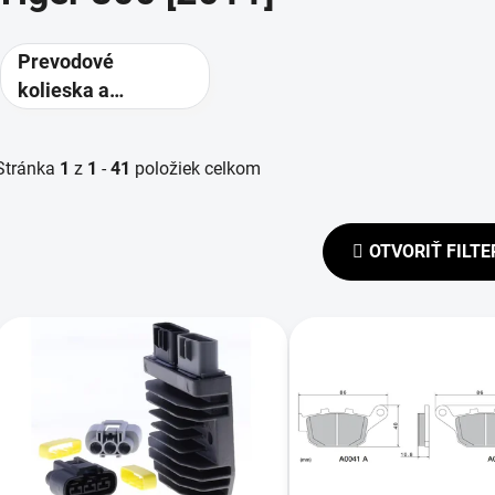
Prevodové
kolieska a
rozety -
alternatívne
Stránka
1
z
1
-
41
položiek celkom
prevody
OTVORIŤ FILTE
V
ý
p
s
p
r