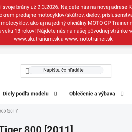
svoje brány už 2.3.2026. Nájdete nás na novej adrese Kav
krem predajne motocyklov/skútrov, dielov, príslušenstva 
otocyklov, ako aj na jediný oficiálny MOTO GP Trainer n
a veku 18 rokov! Nájdete nás na našej pôvodnej stránk
www.skutrarium.sk a www.mototrainer.sk
Diely podľa modelu
Oblečenie a výbava
800 [2011]
Tiger 800 [2011]