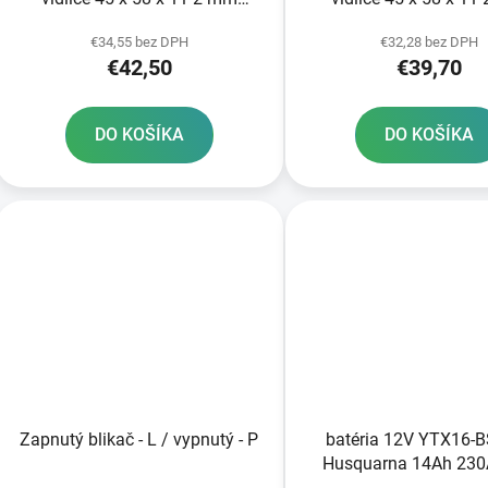
Showa 45 mm DC SKF zeleno-
Showa 45 mm S
€34,55 bez DPH
€32,28 bez DPH
červená
€42,50
€39,70
DO KOŠÍKA
DO KOŠÍKA
Zapnutý blikač - L / vypnutý - P
batéria 12V YTX16-
Husquarna 14Ah 230
bezúdržbová GEL tech