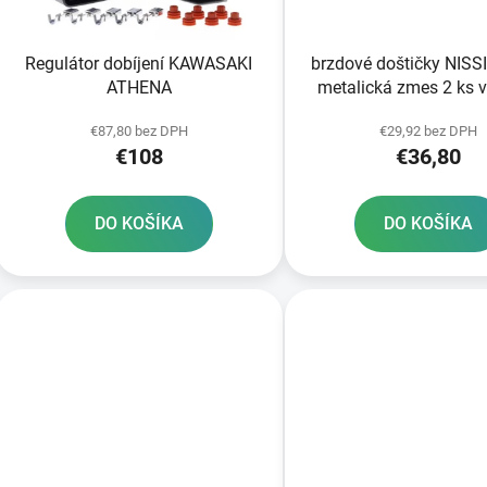
o
d
Regulátor dobíjení KAWASAKI
brzdové doštičky NISS
u
ATHENA
metalická zmes 2 ks v
k
t
€87,80 bez DPH
€29,92 bez DPH
€108
€36,80
o
v
DO KOŠÍKA
DO KOŠÍKA