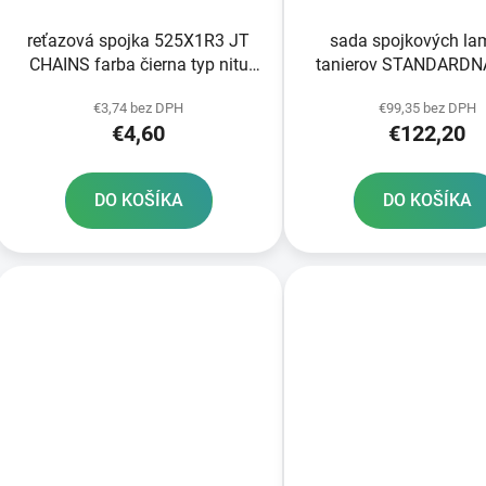
reťazová spojka 525X1R3 JT
sada spojkových lam
CHAINS farba čierna typ nitu
tanierov STANDARDN
RIVET
NEWFREN 9+8 k
€3,74 bez DPH
€99,35 bez DPH
€4,60
€122,20
DO KOŠÍKA
DO KOŠÍKA