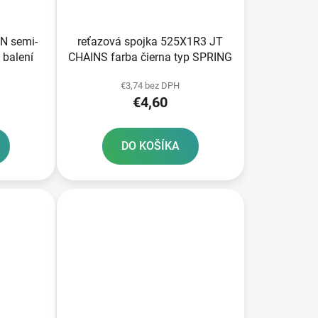
k
t
o
reťazová spojka 525X1R3 JT
IN semi-
v
CHAINS farba čierna typ SPRING
 balení
€3,74 bez DPH
€4,60
DO KOŠÍKA