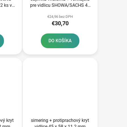
2 ks v
pre vidlicu SHOWA/SACHS 43
mm SKF 2 ks
€24,96 bez DPH
€30,70
DO KOŠÍKA
vý kryt
simering + protiprachový kryt
 2 mm
vidlice 45 x 58 x 11 2 mm