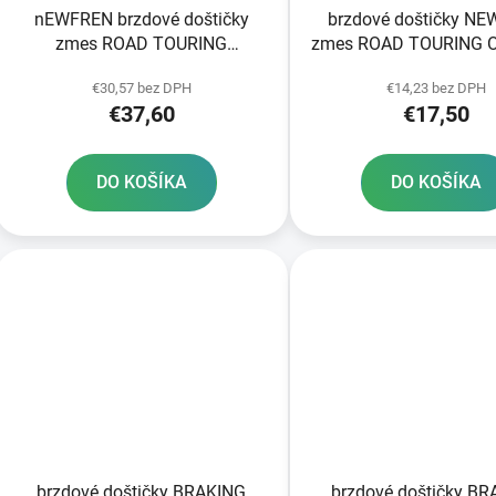
nEWFREN brzdové doštičky
brzdové doštičky N
zmes ROAD TOURING
zmes ROAD TOURING 
SINTERED 2 ks v balení
2 ks v balení
€30,57 bez DPH
€14,23 bez DPH
€37,60
€17,50
DO KOŠÍKA
DO KOŠÍKA
brzdové doštičky BRAKING
brzdové doštičky B