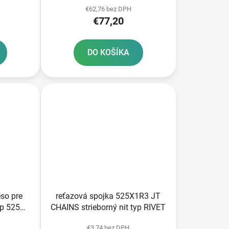
€62,76 bez DPH
tivovaná
balenia elektrolytu
€77,20
DO KOŠÍKA
eso pre
reťazová spojka 525X1R3 JT
yp 525
CHAINS strieborný nit typ RIVET
ov
€3,74 bez DPH