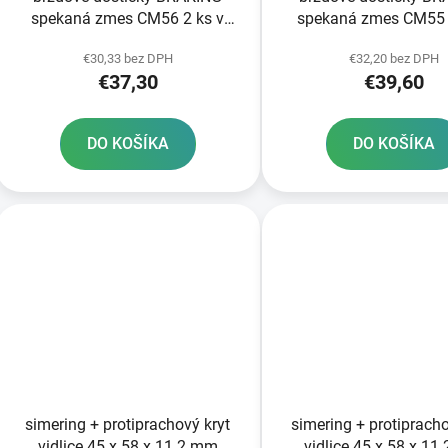
spekaná zmes CM56 2 ks v
spekaná zmes CM55 
balení
balení
€30,33 bez DPH
€32,20 bez DPH
€37,30
€39,60
DO KOŠÍKA
DO KOŠÍKA
simering + protiprachový kryt
simering + protipracho
vidlice 45 x 58 x 11 2 mm
vidlice 45 x 58 x 11