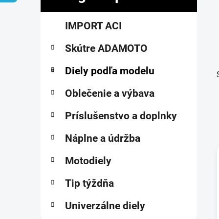
č
K
Preskočiť
n
IMPORT ACI
a
kategórie
ý
t
p
Skútre ADAMOTO
e
a
g
ó
Diely podľa modelu
n
r
e
i
Oblečenie a výbava
l
e
Príslušenstvo a doplnky
Náplne a údržba
Motodiely
i
Tip týždňa
Univerzálne diely