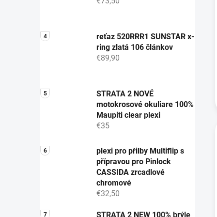
€73,50
reťaz 520RRR1 SUNSTAR x-
ring zlatá 106 článkov
€89,90
STRATA 2 NOVÉ
motokrosové okuliare 100%
Maupiti clear plexi
€35
plexi pro přilby Multiflip s
přípravou pro Pinlock
CASSIDA zrcadlové
chromové
€32,50
STRATA 2 NEW 100% brýle