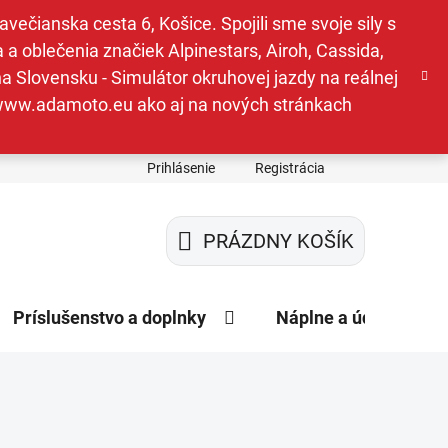
ečianska cesta 6, Košice. Spojili sme svoje sily s
a oblečenia značiek Alpinestars, Airoh, Cassida,
a Slovensku - Simulátor okruhovej jazdy na reálnej
e www.adamoto.eu ako aj na nových stránkach
Prihlásenie
Registrácia
PRÁZDNY KOŠÍK
NÁKUPNÝ
KOŠÍK
Príslušenstvo a doplnky
Náplne a údržba