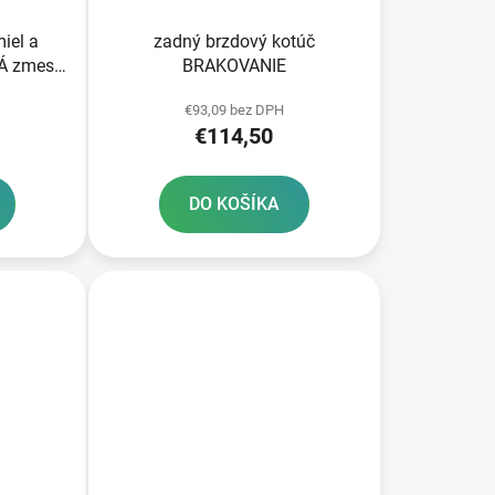
iel a
zadný brzdový kotúč
Á zmes
BRAKOVANIE
s
€93,09 bez DPH
€114,50
DO KOŠÍKA