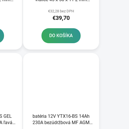
KF
Showa 45 mm SKF
€32,28 bez DPH
€39,70
DO KOŠÍKA
BS GEL
batéria 12V YTX16-BS 14Ah
A ľavá
230A bezúdržbová MF AGM
nológia
150x87x161 FULBAT vrátane