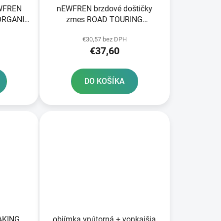
EWFREN
nEWFREN brzdové doštičky
ORGANIC
zmes ROAD TOURING
SINTERED 2 ks v balení
€30,57 bez DPH
€37,60
DO KOŠÍKA
RAKING
objímka vnútorná + vonkajšia