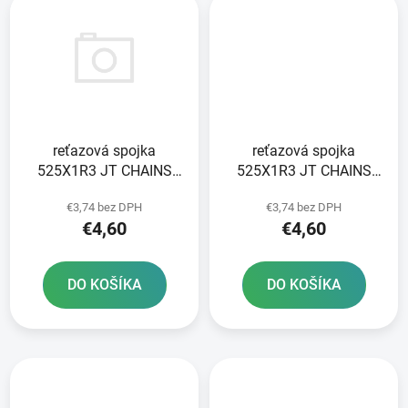
reťazová spojka
reťazová spojka
525X1R3 JT CHAINS
525X1R3 JT CHAINS
farba čierna typ SPRING
farba čierna typ nitu
€3,74 bez DPH
€3,74 bez DPH
RIVET
€4,60
€4,60
DO KOŠÍKA
DO KOŠÍKA