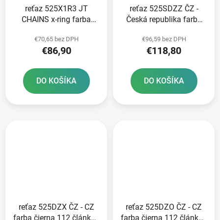
reťaz 525X1R3 JT
reťaz 525SDZZ ČZ -
CHAINS x-ring farba
Česká republika farba
čierna 112 článkov
zlatá 112 článkov
€70,65 bez DPH
€96,59 bez DPH
vrátane nitovej spojky
vrátane nitovej spojky
€86,90
€118,80
RIVET
DO KOŠÍKA
DO KOŠÍKA
reťaz 525DZX ČZ - CZ
reťaz 525DZO ČZ - CZ
farba čierna 112 článkov
farba čierna 112 článkov