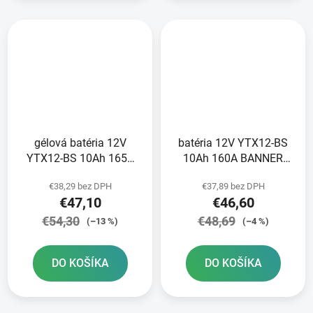
gélová batéria 12V
batéria 12V YTX12-BS
YTX12-BS 10Ah 165A
10Ah 160A BANNER
BANNER Bike Bull GEL
Bike Bull AGM
€38,29 bez DPH
€37,89 bez DPH
150x87x130
150x87x131
€47,10
€46,60
€54,30
€48,69
(–13 %)
(–4 %)
DO KOŠÍKA
DO KOŠÍKA