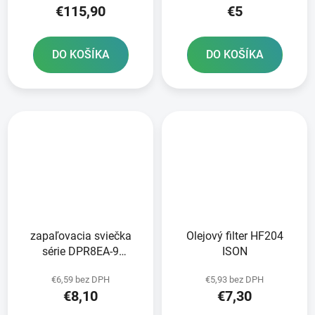
€115,90
€5
DO KOŠÍKA
DO KOŠÍKA
zapaľovacia sviečka
Olejový filter HF204
série DPR8EA-9
ISON
Standard NGK
€6,59 bez DPH
€5,93 bez DPH
€8,10
€7,30