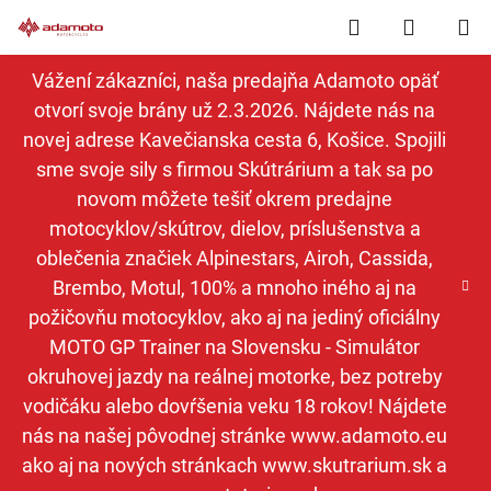
Prejsť
Hľadať
NÁKUP
na
obsah
KOŠÍK
Vážení zákazníci, naša predajňa Adamoto opäť
otvorí svoje brány už 2.3.2026. Nájdete nás na
novej adrese Kavečianska cesta 6, Košice. Spojili
sme svoje sily s firmou Skútrárium a tak sa po
novom môžete tešiť okrem predajne
motocyklov/skútrov, dielov, príslušenstva a
oblečenia značiek Alpinestars, Airoh, Cassida,
Brembo, Motul, 100% a mnoho iného aj na
požičovňu motocyklov, ako aj na jediný oficiálny
MOTO GP Trainer na Slovensku - Simulátor
okruhovej jazdy na reálnej motorke, bez potreby
vodičáku alebo dovŕšenia veku 18 rokov! Nájdete
nás na našej pôvodnej stránke www.adamoto.eu
ako aj na nových stránkach www.skutrarium.sk a