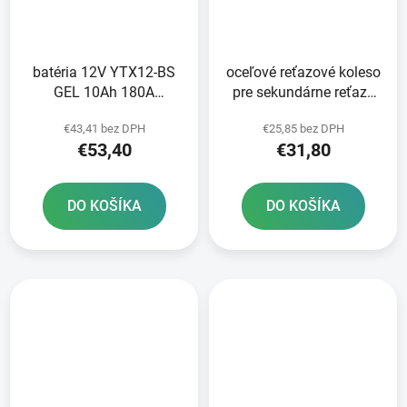
batéria 12V YTX12-BS
oceľové reťazové koleso
GEL 10Ah 180A
pre sekundárne reťaze
bezúdržbová GEL
typ 525 SUNSTAR 42
€43,41 bez DPH
€25,85 bez DPH
technológia 150x87x130
zubov
€53,40
€31,80
FULBAT aktivovaná vo
výrobe
DO KOŠÍKA
DO KOŠÍKA