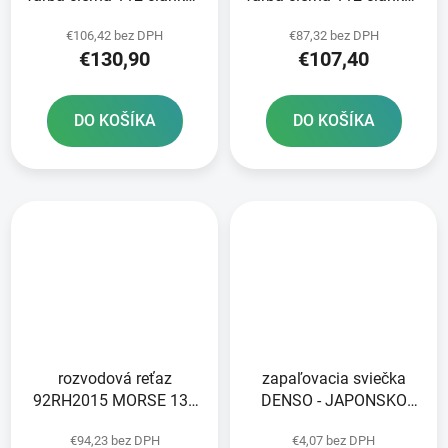
vrátane nitovacej spojky
vrátane nitovacej spojky
€106,42 bez DPH
€87,32 bez DPH
RIVET
RIVET
€130,90
€107,40
DO KOŠÍKA
DO KOŠÍKA
rozvodová reťaz
zapaľovacia sviečka
92RH2015 MORSE 134
DENSO - JAPONSKO
článkov vrátane spojky
X24EPR-U9 NICKEL
€94,23 bez DPH
€4,07 bez DPH
STANDARD