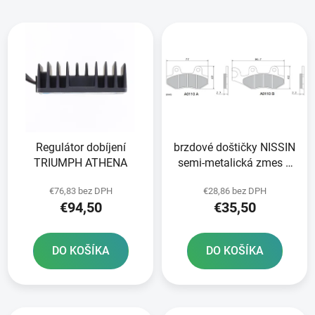
i
V
e
ý
p
p
r
i
o
s
d
p
u
r
k
Regulátor dobíjení
brzdové doštičky NISSIN
o
t
TRIUMPH ATHENA
semi-metalická zmes 2
d
o
ks v balení
u
v
€76,83 bez DPH
€28,86 bez DPH
k
€94,50
€35,50
t
o
DO KOŠÍKA
DO KOŠÍKA
v