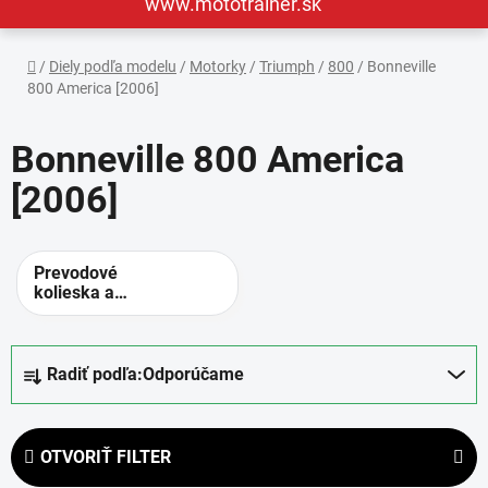
www.mototrainer.sk
Domov
/
Diely podľa modelu
/
Motorky
/
Triumph
/
800
/
Bonneville
800 America [2006]
Bonneville 800 America
[2006]
Prevodové
kolieska a
rozety -
alternatívne
prevody
R
Radiť podľa:
Odporúčame
a
d
e
OTVORIŤ FILTER
n