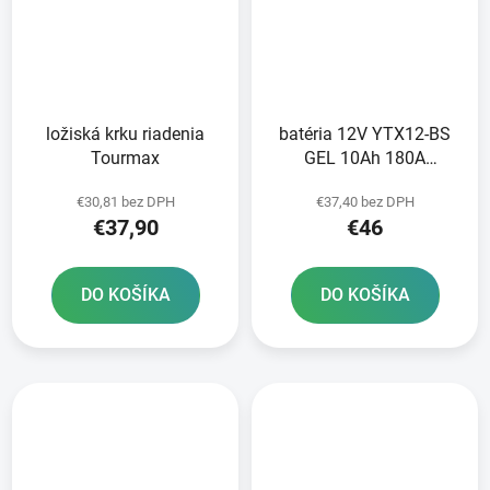
ložiská krku riadenia
batéria 12V YTX12-BS
Tourmax
GEL 10Ah 180A
bezúdržbová GEL
€30,81 bez DPH
€37,40 bez DPH
technológia 150x87x130
€37,90
€46
A-TECH aktivovaná z
výroby
DO KOŠÍKA
DO KOŠÍKA