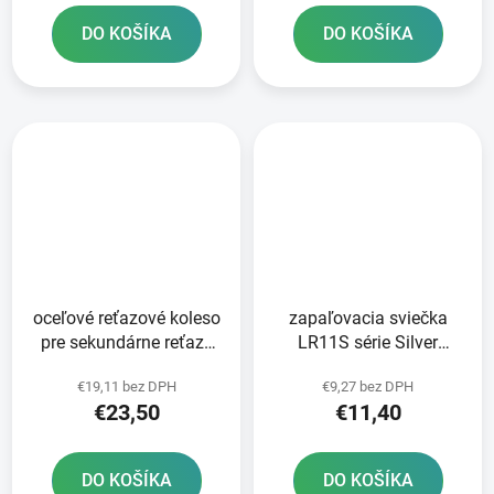
DO KOŠÍKA
DO KOŠÍKA
oceľové reťazové koleso
zapaľovacia sviečka
pre sekundárne reťaze
LR11S série Silver
typ 428 JT - Anglicko 49
Racing BRISK - Česká
€19,11 bez DPH
€9,27 bez DPH
zubov
republika
€23,50
€11,40
DO KOŠÍKA
DO KOŠÍKA