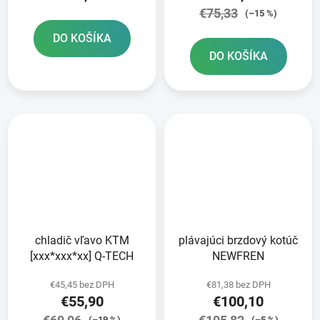
€75,33
(–15 %)
DO KOŠÍKA
DO KOŠÍKA
chladič vľavo KTM
plávajúci brzdový kotúč
[xxx*xxx*xx] Q-TECH
NEWFREN
€45,45 bez DPH
€81,38 bez DPH
€55,90
€100,10
(–19 %)
(–5 %)