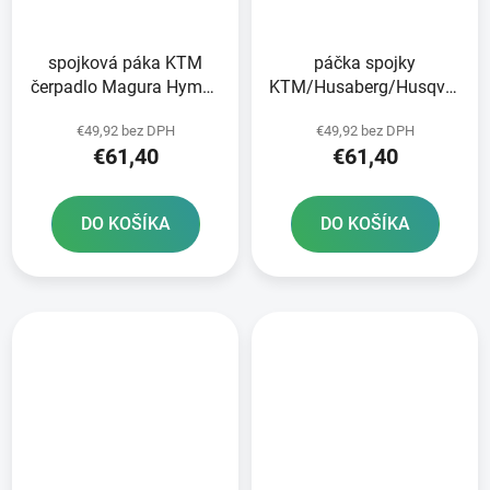
spojková páka KTM
páčka spojky
čerpadlo Magura Hymec
KTM/Husaberg/Husqvarna/
séria 163 RTECH
čerpadlo Brembo RTECH
€49,92 bez DPH
€49,92 bez DPH
oranžová
čierna
€61,40
€61,40
DO KOŠÍKA
DO KOŠÍKA