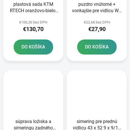
plastová sada KTM
puzdro vnútorné +
RTECH oranžovo-bielo-
vonkajšie pre vidlicu WP
čierna 6 dielov vrátane
43 mm SKF 2 ks
€106,26 bez DPH
€22,68 bez DPH
krytov vzduchového
€130,70
€27,90
filtra
DO KOŠÍKA
DO KOŠÍKA
súprava ložiska a
simering pre prednú
simeringu zadného
vidlicu 43 x 52 9 x 9/11