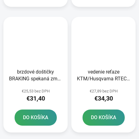
brzdové doštičky
vedenie reťaze
BRAKING spekaná zmes
KTM/Husqvarna RTECH
CM44 2 ks v balení
čierna/sivá
€25,53 bez DPH
€27,89 bez DPH
€31,40
€34,30
DO KOŠÍKA
DO KOŠÍKA