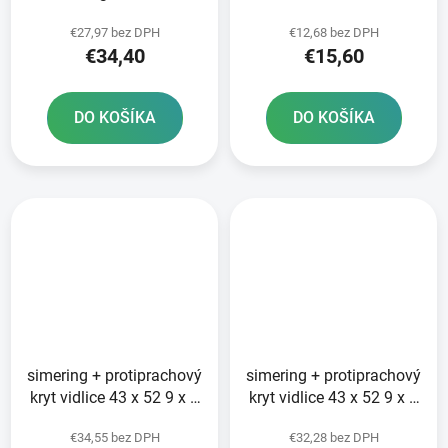
kolesa ATHENA
4 mm ATHENA sada na
€27,97 bez DPH
€12,68 bez DPH
opravu 2 tlmičov
€34,40
€15,60
DO KOŠÍKA
DO KOŠÍKA
simering + protiprachový
simering + protiprachový
kryt vidlice 43 x 52 9 x 9
kryt vidlice 43 x 52 9 x 9
5 mm WP 43 mm DC
5 mm WP 43 mm SKF
€34,55 bez DPH
€32,28 bez DPH
SKF zeleno-červená