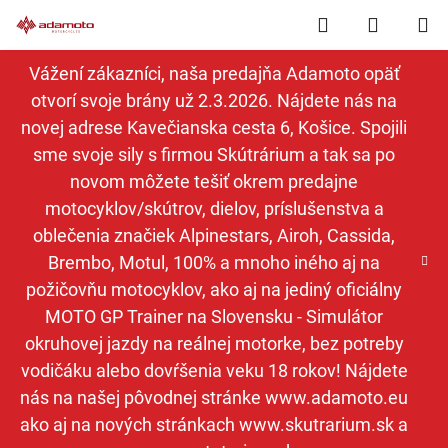
Prejsť
Hľadať
NÁKUP
na
obsah
KOŠÍK
Vážení zákazníci, naša predajňa Adamoto opäť
otvorí svoje brány už 2.3.2026. Nájdete nás na
novej adrese Kavečianska cesta 6, Košice. Spojili
sme svoje sily s firmou Skútrárium a tak sa po
novom môžete tešiť okrem predajne
motocyklov/skútrov, dielov, príslušenstva a
oblečenia značiek Alpinestars, Airoh, Cassida,
Brembo, Motul, 100% a mnoho iného aj na
požičovňu motocyklov, ako aj na jediný oficiálny
MOTO GP Trainer na Slovensku - Simulátor
okruhovej jazdy na reálnej motorke, bez potreby
vodičáku alebo dovŕšenia veku 18 rokov! Nájdete
nás na našej pôvodnej stránke www.adamoto.eu
ako aj na nových stránkach www.skutrarium.sk a