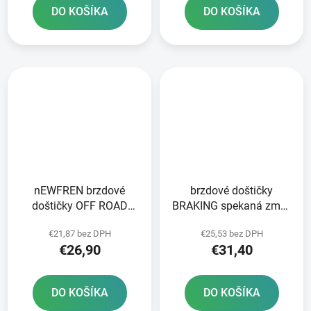
DO KOŠÍKA
DO KOŠÍKA
nEWFREN brzdové
brzdové doštičky
doštičky OFF ROAD
BRAKING spekaná zmes
DIRT SINTERED 2 ks v
CM44 2 ks v balení
€21,87 bez DPH
€25,53 bez DPH
balení
€26,90
€31,40
DO KOŠÍKA
DO KOŠÍKA