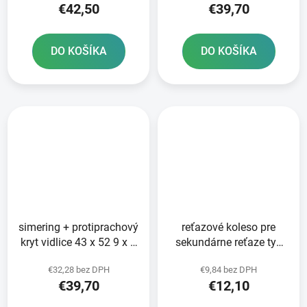
€42,50
€39,70
DO KOŠÍKA
DO KOŠÍKA
simering + protiprachový
reťazové koleso pre
kryt vidlice 43 x 52 9 x 9
sekundárne reťaze typ
5 mm WP 43 mm SKF
428 JT 13 zubov
€32,28 bez DPH
€9,84 bez DPH
€39,70
€12,10