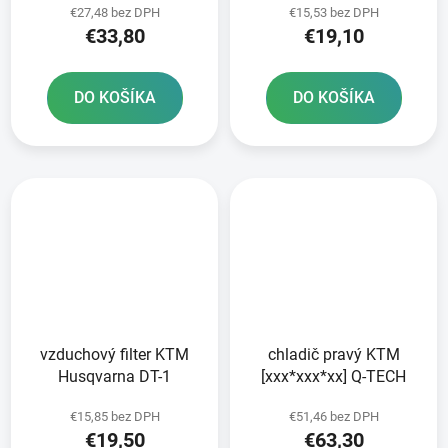
€27,48 bez DPH
€15,53 bez DPH
balení
€33,80
€19,10
DO KOŠÍKA
DO KOŠÍKA
vzduchový filter KTM
chladič pravý KTM
Husqvarna DT-1
[xxx*xxx*xx] Q-TECH
€15,85 bez DPH
€51,46 bez DPH
€19,50
€63,30