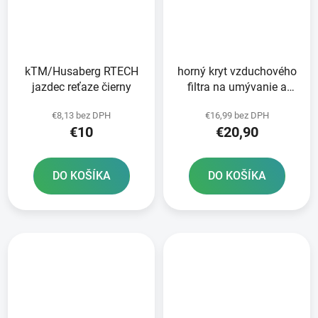
kTM/Husaberg RTECH
horný kryt vzduchového
jazdec reťaze čierny
filtra na umývanie a
údržbu KTM/Husqvarna
€8,13 bez DPH
€16,99 bez DPH
RTECH červeno-žltý
€10
€20,90
DO KOŠÍKA
DO KOŠÍKA