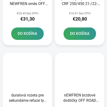
NEWFREN směs OFF
CRF 250/450 21-/22-
ROAD DIRT SINTERED 2
DT-1
€25,45 bez DPH
€16,91 bez DPH
ks v balení
€31,30
€20,80
DO KOŠÍKA
DO KOŠÍKA
duralová rozeta pre
nEWFREN brzdové
sekundárne reťaze typ
doštičky OFF ROAD
428 JT 49 zubov
DIRT ORGANIC 2 ks v