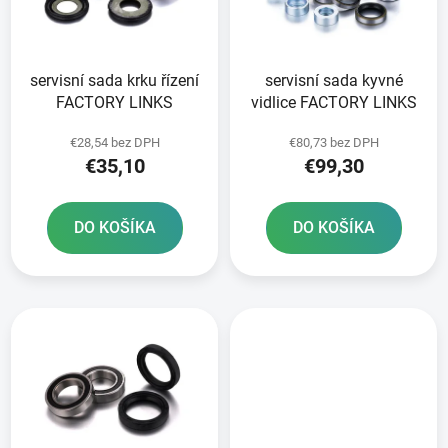
s
d
p
u
r
k
servisní sada krku řízení
servisní sada kyvné
o
t
FACTORY LINKS
vidlice FACTORY LINKS
d
o
u
v
€28,54 bez DPH
€80,73 bez DPH
k
€35,10
€99,30
t
o
DO KOŠÍKA
DO KOŠÍKA
v