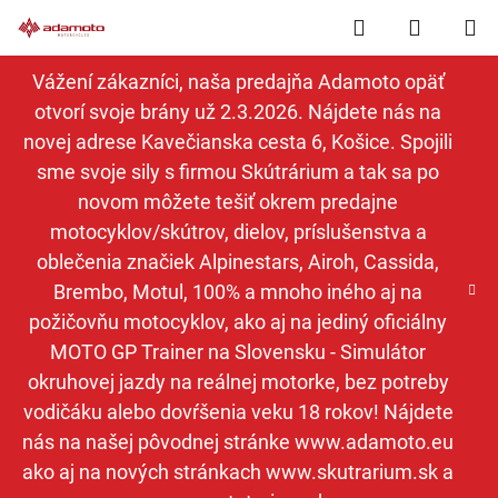
Prejsť
Hľadať
NÁKUP
na
obsah
KOŠÍK
Vážení zákazníci, naša predajňa Adamoto opäť
otvorí svoje brány už 2.3.2026. Nájdete nás na
novej adrese Kavečianska cesta 6, Košice. Spojili
sme svoje sily s firmou Skútrárium a tak sa po
novom môžete tešiť okrem predajne
motocyklov/skútrov, dielov, príslušenstva a
oblečenia značiek Alpinestars, Airoh, Cassida,
Brembo, Motul, 100% a mnoho iného aj na
požičovňu motocyklov, ako aj na jediný oficiálny
MOTO GP Trainer na Slovensku - Simulátor
okruhovej jazdy na reálnej motorke, bez potreby
vodičáku alebo dovŕšenia veku 18 rokov! Nájdete
nás na našej pôvodnej stránke www.adamoto.eu
ako aj na nových stránkach www.skutrarium.sk a