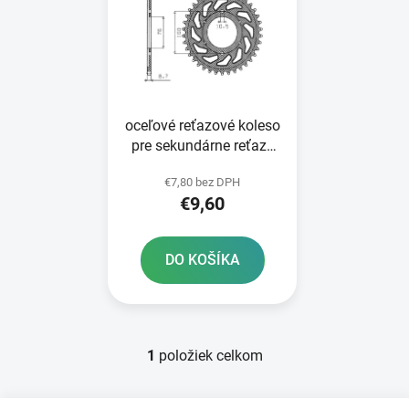
p
r
i
o
s
d
p
u
r
k
oceľové reťazové koleso
o
t
pre sekundárne reťaze
d
o
typ 530 SUNSTAR 38
u
v
€7,80 bez DPH
zubov
k
€9,60
t
o
DO KOŠÍKA
v
1
položiek celkom
O
v
l
Z