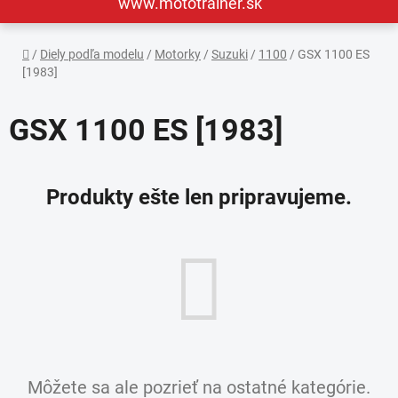
www.mototrainer.sk
Domov
/
Diely podľa modelu
/
Motorky
/
Suzuki
/
1100
/
GSX 1100 ES
[1983]
GSX 1100 ES [1983]
Produkty ešte len pripravujeme.
Môžete sa ale pozrieť na ostatné kategórie.