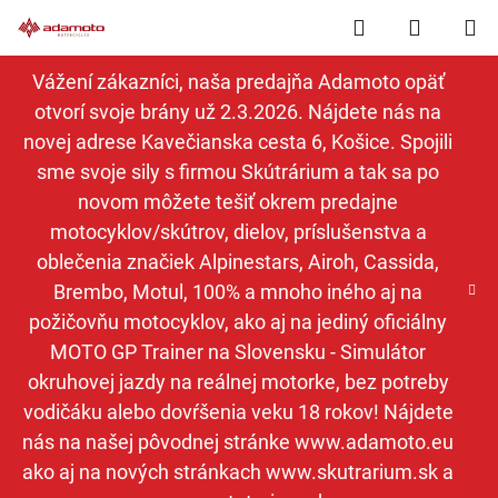
Prejsť
Hľadať
NÁKUP
na
obsah
KOŠÍK
Vážení zákazníci, naša predajňa Adamoto opäť
otvorí svoje brány už 2.3.2026. Nájdete nás na
novej adrese Kavečianska cesta 6, Košice. Spojili
sme svoje sily s firmou Skútrárium a tak sa po
novom môžete tešiť okrem predajne
motocyklov/skútrov, dielov, príslušenstva a
oblečenia značiek Alpinestars, Airoh, Cassida,
Brembo, Motul, 100% a mnoho iného aj na
požičovňu motocyklov, ako aj na jediný oficiálny
MOTO GP Trainer na Slovensku - Simulátor
okruhovej jazdy na reálnej motorke, bez potreby
vodičáku alebo dovŕšenia veku 18 rokov! Nájdete
nás na našej pôvodnej stránke www.adamoto.eu
ako aj na nových stránkach www.skutrarium.sk a