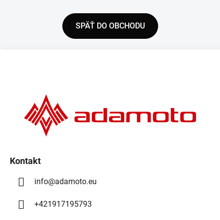
SPÄŤ DO OBCHODU
Z
á
p
ä
t
i
e
Kontakt
info
@
adamoto.eu
+421917195793