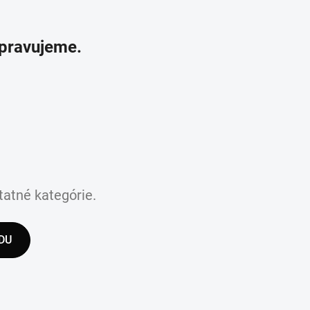
ipravujeme.
tatné kategórie.
DU