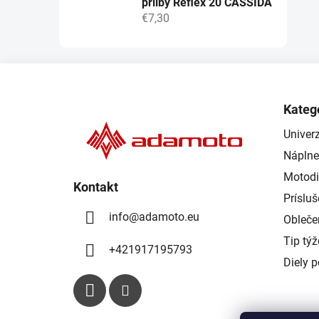
přilby Reflex 20 CASSIDA
€7,30
Z
á
Kateg
p
Univerz
ä
Náplne
t
i
Motodi
Kontakt
e
Príslu
info
@
adamoto.eu
Obleče
Tip tý
+421917195793
Diely 