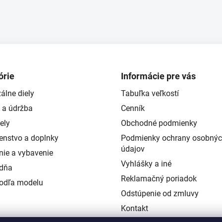
órie
Informácie pre vás
álne diely
Tabuľka veľkostí
 a údržba
Cenník
ely
Obchodné podmienky
šenstvo a doplnky
Podmienky ochrany osobný
údajov
nie a vybavenie
Vyhlášky a iné
ždňa
Reklamačný poriadok
podľa modelu
Odstúpenie od zmluvy
Kontakt