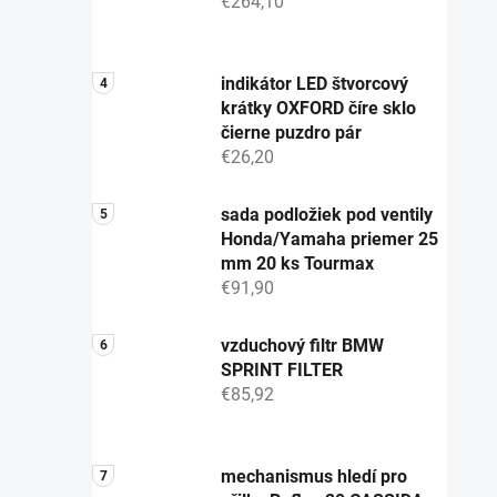
€264,10
indikátor LED štvorcový
krátky OXFORD číre sklo
čierne puzdro pár
€26,20
sada podložiek pod ventily
Honda/Yamaha priemer 25
mm 20 ks Tourmax
€91,90
vzduchový filtr BMW
SPRINT FILTER
€85,92
mechanismus hledí pro