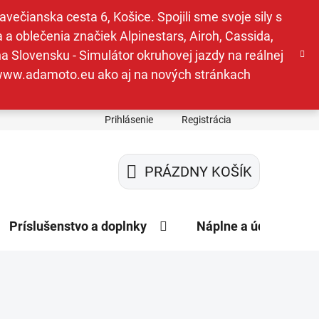
ečianska cesta 6, Košice. Spojili sme svoje sily s
a oblečenia značiek Alpinestars, Airoh, Cassida,
a Slovensku - Simulátor okruhovej jazdy na reálnej
e www.adamoto.eu ako aj na nových stránkach
Prihlásenie
Registrácia
PRÁZDNY KOŠÍK
NÁKUPNÝ
KOŠÍK
Príslušenstvo a doplnky
Náplne a údržba