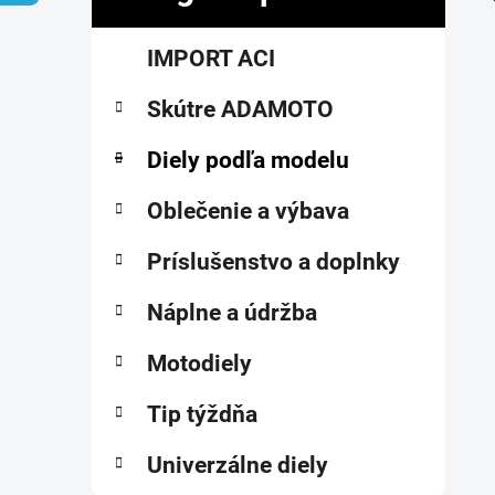
č
K
Preskočiť
n
IMPORT ACI
a
kategórie
ý
t
p
Skútre ADAMOTO
e
a
g
ó
Diely podľa modelu
n
r
e
i
Oblečenie a výbava
l
e
Príslušenstvo a doplnky
Náplne a údržba
Motodiely
Tip týždňa
Univerzálne diely