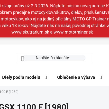
svoje brány už 2.3.2026. Nájdete nás na novej adrese Kav
krem predajne motocyklov/skútrov, dielov, príslušenstva 
otocyklov, ako aj na jediný oficiálny MOTO GP Trainer n
a veku 18 rokov! Nájdete nás na našej pôvodnej stránk
www.skutrarium.sk a www.mototrainer.sk
Diely podľa modelu
Oblečenie a výbava
100 E [1980]
GSX 1100 E [1980]