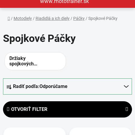
www.mototrainer.sk
Domov
/
Motodiely
/
Riadidlá a ich diely
/
Páčky
/
Spojkové Páčky
Spojkové Páčky
Držiaky
spojkových
páčok
R
Radiť podľa:
Odporúčame
a
d
e
OTVORIŤ FILTER
n
i
V
e