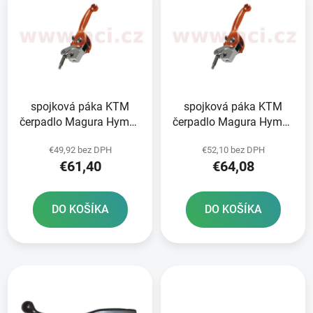
ý
p
p
r
i
o
s
d
p
u
r
k
spojková páka KTM
spojková páka KTM
o
t
čerpadlo Magura Hymec
čerpadlo Magura Hymec
d
o
séria 163 RTECH
séria 163 RTECH
u
v
€49,92 bez DPH
€52,10 bez DPH
oranžová
oranžová
k
€61,40
€64,08
t
o
DO KOŠÍKA
DO KOŠÍKA
v