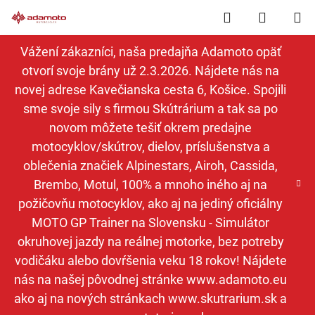
Prejsť
Hľadať
NÁKUP
na
obsah
KOŠÍK
Vážení zákazníci, naša predajňa Adamoto opäť
otvorí svoje brány už 2.3.2026. Nájdete nás na
novej adrese Kavečianska cesta 6, Košice. Spojili
sme svoje sily s firmou Skútrárium a tak sa po
novom môžete tešiť okrem predajne
motocyklov/skútrov, dielov, príslušenstva a
oblečenia značiek Alpinestars, Airoh, Cassida,
Brembo, Motul, 100% a mnoho iného aj na
požičovňu motocyklov, ako aj na jediný oficiálny
MOTO GP Trainer na Slovensku - Simulátor
okruhovej jazdy na reálnej motorke, bez potreby
vodičáku alebo dovŕšenia veku 18 rokov! Nájdete
nás na našej pôvodnej stránke www.adamoto.eu
ako aj na nových stránkach www.skutrarium.sk a