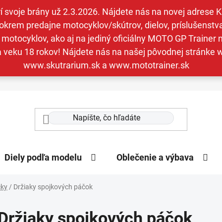
svoje brány už 2.3.2026. Nájdete nás na novej adrese Kav
krem predajne motocyklov/skútrov, dielov, príslušenstva 
otocyklov, ako aj na jediný oficiálny MOTO GP Trainer n
a veku 18 rokov! Nájdete nás na našej pôvodnej stránk
www.skutrarium.sk a www.mototrainer.sk
Diely podľa modelu
Oblečenie a výbava
čky
/
Držiaky spojkových páčok
Držiaky spojkových páčok