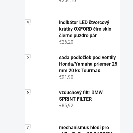
€264,10
indikátor LED štvorcový
krátky OXFORD číre sklo
čierne puzdro pár
€26,20
sada podložiek pod ventily
Honda/Yamaha priemer 25
mm 20 ks Tourmax
€91,90
vzduchový filtr BMW
SPRINT FILTER
€85,92
mechanismus hledí pro