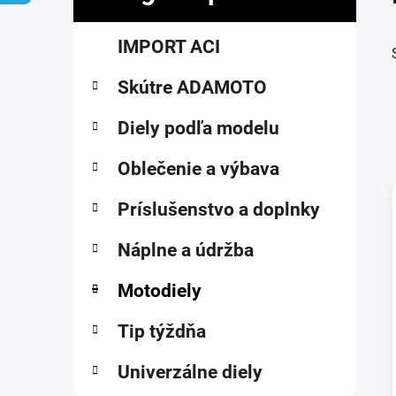
č
K
Preskočiť
n
IMPORT ACI
a
kategórie
ý
t
p
Skútre ADAMOTO
e
a
g
ó
Diely podľa modelu
n
r
e
i
Oblečenie a výbava
l
e
Príslušenstvo a doplnky
i
Náplne a údržba
Motodiely
Tip týždňa
Univerzálne diely