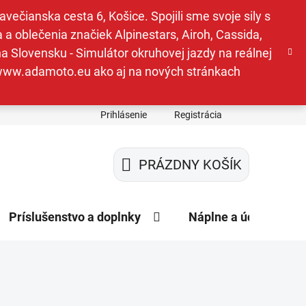
ečianska cesta 6, Košice. Spojili sme svoje sily s
a oblečenia značiek Alpinestars, Airoh, Cassida,
a Slovensku - Simulátor okruhovej jazdy na reálnej
e www.adamoto.eu ako aj na nových stránkach
Prihlásenie
Registrácia
PRÁZDNY KOŠÍK
NÁKUPNÝ
KOŠÍK
Príslušenstvo a doplnky
Náplne a údržba