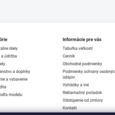
órie
Informácie pre vás
álne diely
Tabuľka veľkostí
 a údržba
Cenník
ely
Obchodné podmienky
šenstvo a doplnky
Podmienky ochrany osobný
údajov
nie a vybavenie
Vyhlášky a iné
ždňa
Reklamačný poriadok
podľa modelu
Odstúpenie od zmluvy
Kontakt