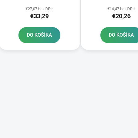
k
t
€27,07 bez DPH
€16,47 bez DPH
€33,29
€20,26
o
v
DO KOŠÍKA
DO KOŠÍKA
O
v
l
á
d
a
c
i
e
p
r
v