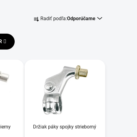
R
Radiť podľa:
Odporúčame
a
d
e
R
n
i
e
p
r
o
d
u
k
t
o
ierny
Držiak páky spojky strieborný
v