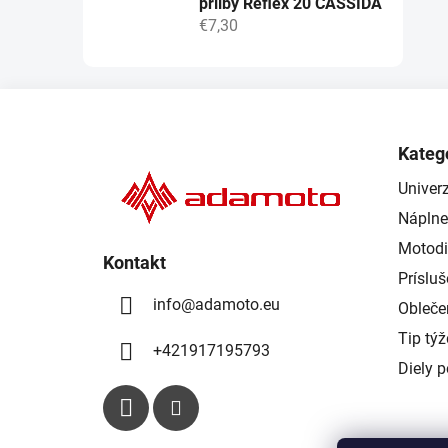
přilby Reflex 20 CASSIDA
€7,30
Z
á
Kateg
p
Univerz
ä
Náplne
t
i
Motodi
Kontakt
e
Príslu
info
@
adamoto.eu
Obleče
Tip tý
+421917195793
Diely 