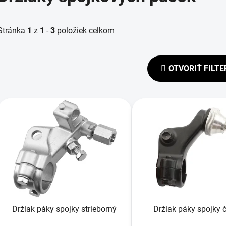
Stránka
1
z
1
-
3
položiek celkom
OTVORIŤ FILTE
V
ý
p
s
p
r
o
d
Držiak páky spojky strieborný
Držiak páky spojky č
u