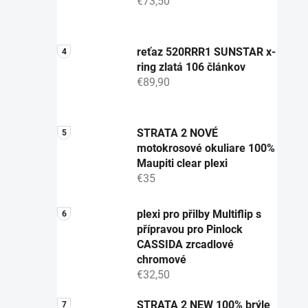
€73,50
reťaz 520RRR1 SUNSTAR x-
ring zlatá 106 článkov
€89,90
STRATA 2 NOVÉ
motokrosové okuliare 100%
Maupiti clear plexi
€35
plexi pro přilby Multiflip s
přípravou pro Pinlock
CASSIDA zrcadlové
chromové
€32,50
STRATA 2 NEW 100% brýle