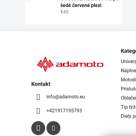
šedé červené plexi
€45
Z
á
Kateg
p
Univerz
ä
Náplne
t
i
Motodi
Kontakt
e
Príslu
info
@
adamoto.eu
Obleče
Tip tý
+421917195793
Diely 