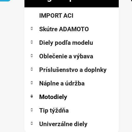
č
K
Preskočiť
n
IMPORT ACI
a
kategórie
ý
t
p
Skútre ADAMOTO
e
a
g
ó
Diely podľa modelu
n
r
e
i
Oblečenie a výbava
l
e
Príslušenstvo a doplnky
Náplne a údržba
Motodiely
Tip týždňa
Univerzálne diely