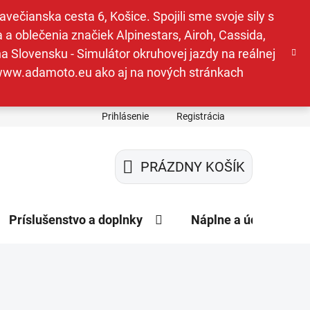
ečianska cesta 6, Košice. Spojili sme svoje sily s
a oblečenia značiek Alpinestars, Airoh, Cassida,
a Slovensku - Simulátor okruhovej jazdy na reálnej
e www.adamoto.eu ako aj na nových stránkach
Prihlásenie
Registrácia
PRÁZDNY KOŠÍK
NÁKUPNÝ
KOŠÍK
Príslušenstvo a doplnky
Náplne a údržba