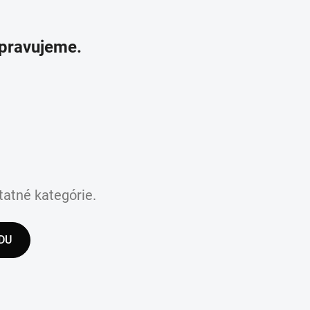
ipravujeme.
tatné kategórie.
DU