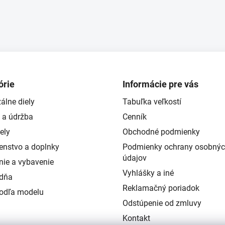
órie
Informácie pre vás
álne diely
Tabuľka veľkostí
 a údržba
Cenník
ely
Obchodné podmienky
šenstvo a doplnky
Podmienky ochrany osobný
údajov
nie a vybavenie
Vyhlášky a iné
ždňa
Reklamačný poriadok
podľa modelu
Odstúpenie od zmluvy
Kontakt