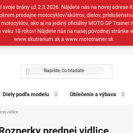
svoje brány už 2.3.2026. Nájdete nás na novej adrese Kav
krem predajne motocyklov/skútrov, dielov, príslušenstva 
otocyklov, ako aj na jediný oficiálny MOTO GP Trainer n
a veku 18 rokov! Nájdete nás na našej pôvodnej stránk
www.skutrarium.sk a www.mototrainer.sk
Diely podľa modelu
Oblečenie a výbava
ej vidlice
Rozperky prednej vidlice