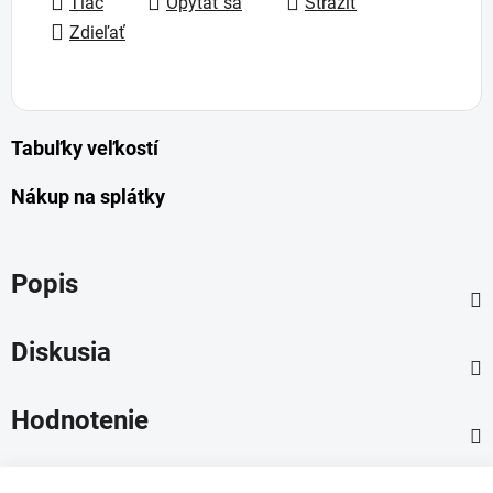
Tlač
Opýtať sa
Strážiť
Zdieľať
Tabuľky veľkostí
Nákup na splátky
Popis
Diskusia
Hodnotenie
Z