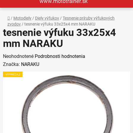
www.mototrainer.sk
Domov
/
Motodiely
/
Diely výfukov
/
Tesnenie príruby výfukových
zvodov
/
tesnenie výfuku 33x25x4 mm NARAKU
tesnenie výfuku 33x25x4
mm NARAKU
Priemerné
Neohodnotené
Podrobnosti hodnotenia
hodnotenie
Značka:
NARAKU
produktu
VÝPREDAJ
je
0,0
z
5
hviezdičiek.