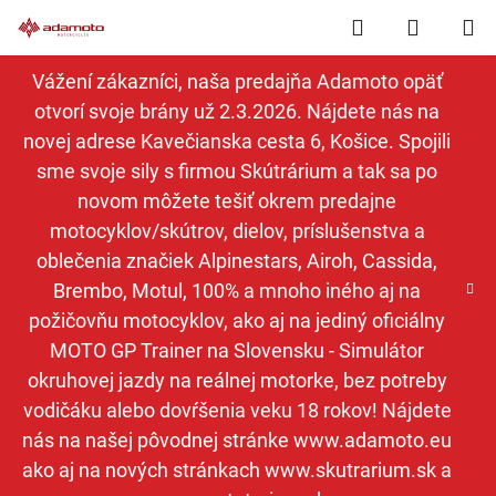
Prejsť
Hľadať
NÁKUP
na
obsah
KOŠÍK
Vážení zákazníci, naša predajňa Adamoto opäť
otvorí svoje brány už 2.3.2026. Nájdete nás na
novej adrese Kavečianska cesta 6, Košice. Spojili
sme svoje sily s firmou Skútrárium a tak sa po
novom môžete tešiť okrem predajne
motocyklov/skútrov, dielov, príslušenstva a
oblečenia značiek Alpinestars, Airoh, Cassida,
Brembo, Motul, 100% a mnoho iného aj na
požičovňu motocyklov, ako aj na jediný oficiálny
MOTO GP Trainer na Slovensku - Simulátor
okruhovej jazdy na reálnej motorke, bez potreby
vodičáku alebo dovŕšenia veku 18 rokov! Nájdete
nás na našej pôvodnej stránke www.adamoto.eu
ako aj na nových stránkach www.skutrarium.sk a