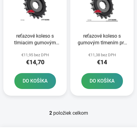
i
o
s
d
p
u
r
k
reťazové koleso s
reťazové koleso s
o
t
tlmiacim gumovým
gumovým tlmením pre
d
o
povlakom pre
sekundárne reťaze typ
u
v
€11,95 bez DPH
€11,38 bez DPH
sekundárne reťaze typu
530 JT 18 zubov
k
€14,70
€14
530 JT 19 zubov
t
o
DO KOŠÍKA
DO KOŠÍKA
v
2
položiek celkom
O
v
l
Z
á