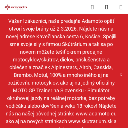
Prejsť
Hľadať
NÁKUP
na
obsah
KOŠÍK
Vážení zákazníci, naša predajňa Adamoto opäť
otvorí svoje brány už 2.3.2026. Nájdete nás na
novej adrese Kavečianska cesta 6, Košice. Spojili
sme svoje sily s firmou Skútrárium a tak sa po
novom môžete tešiť okrem predajne
motocyklov/skútrov, dielov, príslušenstva a
oblečenia značiek Alpinestars, Airoh, Cassida,
Brembo, Motul, 100% a mnoho iného aj na
požičovňu motocyklov, ako aj na jediný oficiálny
MOTO GP Trainer na Slovensku - Simulátor
okruhovej jazdy na reálnej motorke, bez potreby
vodičáku alebo dovŕšenia veku 18 rokov! Nájdete
nás na našej pôvodnej stránke www.adamoto.eu
ako aj na nových stránkach www.skutrarium.sk a