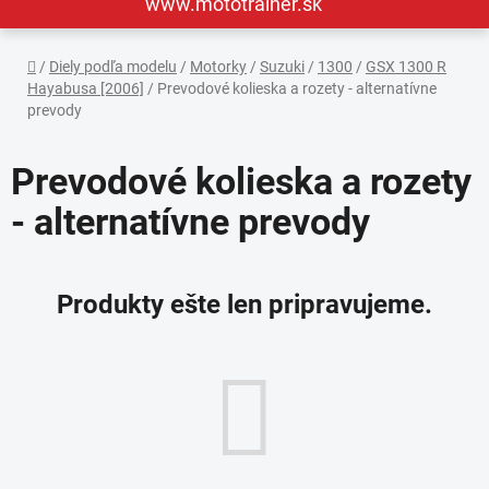
www.mototrainer.sk
Domov
/
Diely podľa modelu
/
Motorky
/
Suzuki
/
1300
/
GSX 1300 R
Hayabusa [2006]
/
Prevodové kolieska a rozety - alternatívne
prevody
Prevodové kolieska a rozety
- alternatívne prevody
Produkty ešte len pripravujeme.