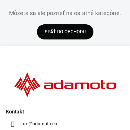
Môžete sa ale pozrieť na ostatné kategórie.
SPÄŤ DO OBCHODU
Z
á
p
ä
t
i
e
Kontakt
info
@
adamoto.eu