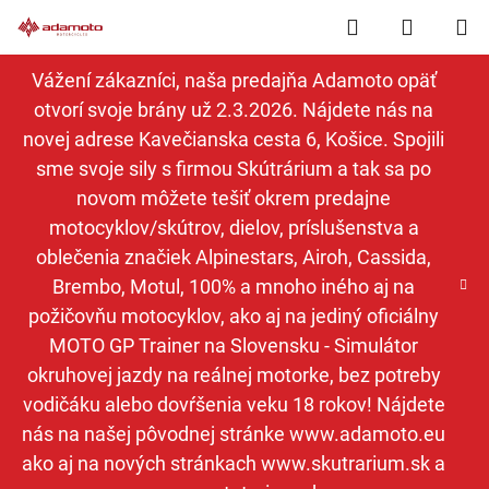
Prejsť
Hľadať
NÁKUP
na
obsah
KOŠÍK
Vážení zákazníci, naša predajňa Adamoto opäť
otvorí svoje brány už 2.3.2026. Nájdete nás na
novej adrese Kavečianska cesta 6, Košice. Spojili
sme svoje sily s firmou Skútrárium a tak sa po
novom môžete tešiť okrem predajne
motocyklov/skútrov, dielov, príslušenstva a
oblečenia značiek Alpinestars, Airoh, Cassida,
Brembo, Motul, 100% a mnoho iného aj na
požičovňu motocyklov, ako aj na jediný oficiálny
MOTO GP Trainer na Slovensku - Simulátor
okruhovej jazdy na reálnej motorke, bez potreby
vodičáku alebo dovŕšenia veku 18 rokov! Nájdete
nás na našej pôvodnej stránke www.adamoto.eu
ako aj na nových stránkach www.skutrarium.sk a