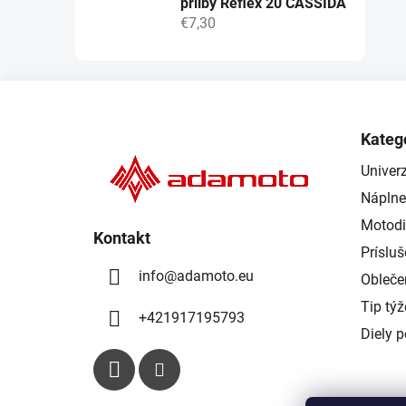
přilby Reflex 20 CASSIDA
€7,30
Z
á
Kateg
p
Univerz
ä
Náplne
t
i
Motodi
Kontakt
e
Príslu
info
@
adamoto.eu
Obleče
Tip tý
+421917195793
Diely 