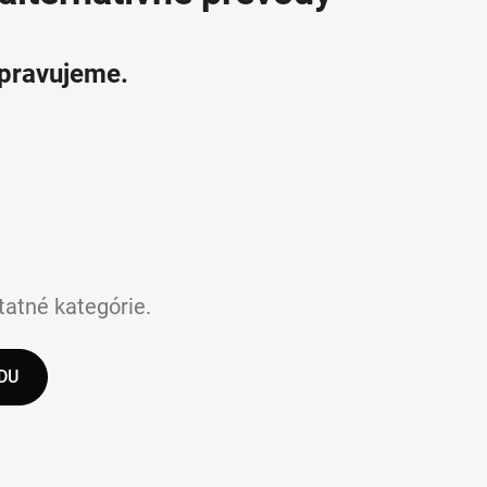
ipravujeme.
tatné kategórie.
DU