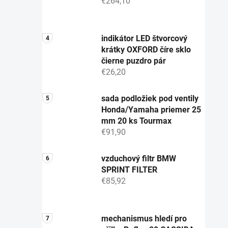
€264,10
indikátor LED štvorcový
krátky OXFORD číre sklo
čierne puzdro pár
€26,20
sada podložiek pod ventily
Honda/Yamaha priemer 25
mm 20 ks Tourmax
€91,90
vzduchový filtr BMW
SPRINT FILTER
€85,92
mechanismus hledí pro