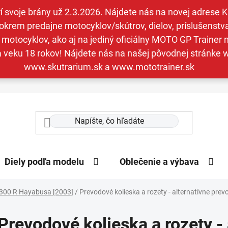
svoje brány už 2.3.2026. Nájdete nás na novej adrese Kav
krem predajne motocyklov/skútrov, dielov, príslušenstva 
otocyklov, ako aj na jediný oficiálny MOTO GP Trainer n
a veku 18 rokov! Nájdete nás na našej pôvodnej stránk
www.skutrarium.sk a www.mototrainer.sk
Diely podľa modelu
Oblečenie a výbava
300 R Hayabusa [2003]
/
Prevodové kolieska a rozety - alternatívne prev
Prevodové kolieska a rozety -