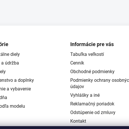
órie
Informácie pre vás
álne diely
Tabuľka veľkostí
 a údržba
Cenník
ely
Obchodné podmienky
šenstvo a doplnky
Podmienky ochrany osobný
údajov
nie a vybavenie
Vyhlášky a iné
ždňa
Reklamačný poriadok
podľa modelu
Odstúpenie od zmluvy
Kontakt