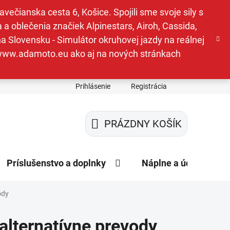
ečianska cesta 6, Košice. Spojili sme svoje sily s
a oblečenia značiek Alpinestars, Airoh, Cassida,
a Slovensku - Simulátor okruhovej jazdy na reálnej
e www.adamoto.eu ako aj na nových stránkach
Prihlásenie
Registrácia
PRÁZDNY KOŠÍK
NÁKUPNÝ
KOŠÍK
Príslušenstvo a doplnky
Náplne a údržba
ody
 alternatívne prevody