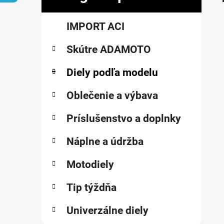
č
K
Preskočiť
n
IMPORT ACI
a
kategórie
ý
t
p
Skútre ADAMOTO
e
a
g
ó
Diely podľa modelu
n
r
e
i
Oblečenie a výbava
l
e
Príslušenstvo a doplnky
Náplne a údržba
Motodiely
Tip týždňa
Univerzálne diely