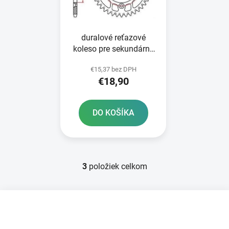
duralové reťazové
koleso pre sekundárne
reťaze typ 428 JT -
€15,37 bez DPH
Anglicko 48 zubov
€18,90
DO KOŠÍKA
3
položiek celkom
O
v
l
Z
á
á
d
p
a