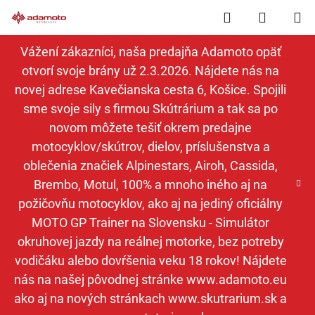
Prejsť
Hľadať
NÁKUP
na
obsah
KOŠÍK
Vážení zákazníci, naša predajňa Adamoto opäť
otvorí svoje brány už 2.3.2026. Nájdete nás na
novej adrese Kavečianska cesta 6, Košice. Spojili
sme svoje sily s firmou Skútrárium a tak sa po
novom môžete tešiť okrem predajne
motocyklov/skútrov, dielov, príslušenstva a
oblečenia značiek Alpinestars, Airoh, Cassida,
Brembo, Motul, 100% a mnoho iného aj na
požičovňu motocyklov, ako aj na jediný oficiálny
MOTO GP Trainer na Slovensku - Simulátor
okruhovej jazdy na reálnej motorke, bez potreby
vodičáku alebo dovŕšenia veku 18 rokov! Nájdete
nás na našej pôvodnej stránke www.adamoto.eu
ako aj na nových stránkach www.skutrarium.sk a