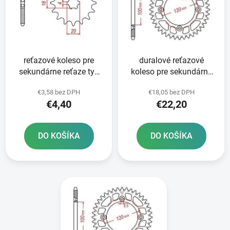
i
o
s
d
p
u
r
k
reťazové koleso pre
duralové reťazové
o
t
sekundárne reťaze typ
koleso pre sekundárne
d
o
428 JT - Anglicko 13
reťaze typ 428 JT -
u
v
€3,58 bez DPH
€18,05 bez DPH
zubov
Anglicko 52 zubov
k
€4,40
€22,20
t
o
DO KOŠÍKA
DO KOŠÍKA
v