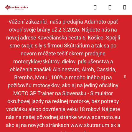
Prejsť
Hľadať
NÁKUP
na
obsah
KOŠÍK
Vážení zákazníci, naša predajňa Adamoto opäť
otvorí svoje brány už 2.3.2026. Nájdete nás na
novej adrese Kavečianska cesta 6, Košice. Spojili
sme svoje sily s firmou Skútrárium a tak sa po
novom môžete tešiť okrem predajne
motocyklov/skútrov, dielov, príslušenstva a
oblečenia značiek Alpinestars, Airoh, Cassida,
Brembo, Motul, 100% a mnoho iného aj na
požičovňu motocyklov, ako aj na jediný oficiálny
MOTO GP Trainer na Slovensku - Simulátor
okruhovej jazdy na reálnej motorke, bez potreby
vodičáku alebo dovŕšenia veku 18 rokov! Nájdete
nás na našej pôvodnej stránke www.adamoto.eu
ako aj na nových stránkach www.skutrarium.sk a