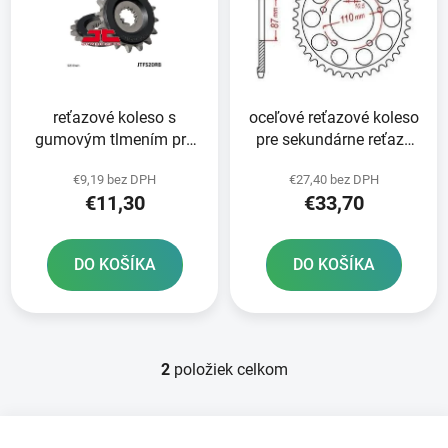
i
o
s
d
p
u
r
k
reťazové koleso s
oceľové reťazové koleso
o
t
gumovým tlmením pre
pre sekundárne reťaze
d
o
sekundárne reťaze typ
typ 525 JT - Anglicko 45
u
v
€9,19 bez DPH
€27,40 bez DPH
525 JT 15 zubov
zubov
k
€11,30
€33,70
t
o
DO KOŠÍKA
DO KOŠÍKA
v
2
položiek celkom
O
v
l
Z
á