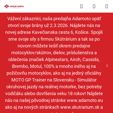
Prejsť
Hľadať
NÁKUP
na
obsah
KOŠÍK
Vážení zákazníci, naša predajňa Adamoto opäť
otvorí svoje brány už 2.3.2026. Nájdete nás na
novej adrese Kavečianska cesta 6, Košice. Spojili
sme svoje sily s firmou Skútrárium a tak sa po
novom môžete tešiť okrem predajne
motocyklov/skútrov, dielov, príslušenstva a
oblečenia značiek Alpinestars, Airoh, Cassida,
Brembo, Motul, 100% a mnoho iného aj na
požičovňu motocyklov, ako aj na jediný oficiálny
MOTO GP Trainer na Slovensku - Simulátor
okruhovej jazdy na reálnej motorke, bez potreby
vodičáku alebo dovŕšenia veku 18 rokov! Nájdete
nás na našej pôvodnej stránke www.adamoto.eu
ako aj na nových stránkach www.skutrarium.sk a