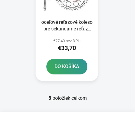
oceľové reťazové koleso
pre sekundárne reťaze
typ 525 JT - Anglicko 45
€27,40 bez DPH
zubov
€33,70
DO KOŠÍKA
3
položiek celkom
O
v
l
Z
á
á
d
p
a