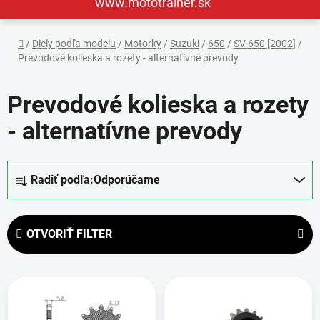
www.mototrainer.sk
Domov
/
Diely podľa modelu
/
Motorky
/
Suzuki
/
650
/
SV 650 [2002]
/
Prevodové kolieska a rozety - alternatívne prevody
Prevodové kolieska a rozety
- alternatívne prevody
R
Radiť podľa:
Odporúčame
a
d
e
OTVORIŤ FILTER
n
i
V
e
ý
p
p
r