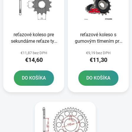
i
o
s
d
p
u
r
k
reťazové koleso pre
reťazové koleso s
o
t
sekundárne reťaze typ
gumovým tlmením pre
d
o
525 SUNSTAR 16 zubov
sekundárne reťaze typ
u
v
€11,87 bez DPH
€9,19 bez DPH
525 JT 15 zubov
k
€14,60
€11,30
t
o
DO KOŠÍKA
DO KOŠÍKA
v