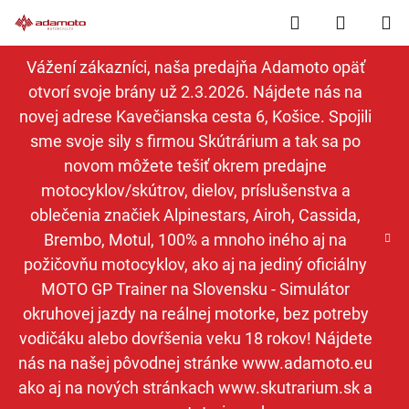
Prejsť
Hľadať
NÁKUP
na
obsah
KOŠÍK
Vážení zákazníci, naša predajňa Adamoto opäť
otvorí svoje brány už 2.3.2026. Nájdete nás na
novej adrese Kavečianska cesta 6, Košice. Spojili
sme svoje sily s firmou Skútrárium a tak sa po
novom môžete tešiť okrem predajne
motocyklov/skútrov, dielov, príslušenstva a
oblečenia značiek Alpinestars, Airoh, Cassida,
Brembo, Motul, 100% a mnoho iného aj na
požičovňu motocyklov, ako aj na jediný oficiálny
MOTO GP Trainer na Slovensku - Simulátor
okruhovej jazdy na reálnej motorke, bez potreby
vodičáku alebo dovŕšenia veku 18 rokov! Nájdete
nás na našej pôvodnej stránke www.adamoto.eu
ako aj na nových stránkach www.skutrarium.sk a