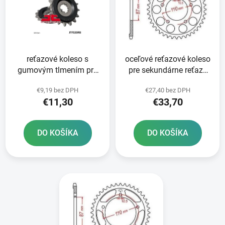
i
o
s
d
p
u
r
k
reťazové koleso s
oceľové reťazové koleso
o
t
gumovým tlmením pre
pre sekundárne reťaze
d
o
sekundárne reťaze typ
typ 525 JT - Anglicko 45
u
v
€9,19 bez DPH
€27,40 bez DPH
525 JT 15 zubov
zubov
k
€11,30
€33,70
t
o
DO KOŠÍKA
DO KOŠÍKA
v