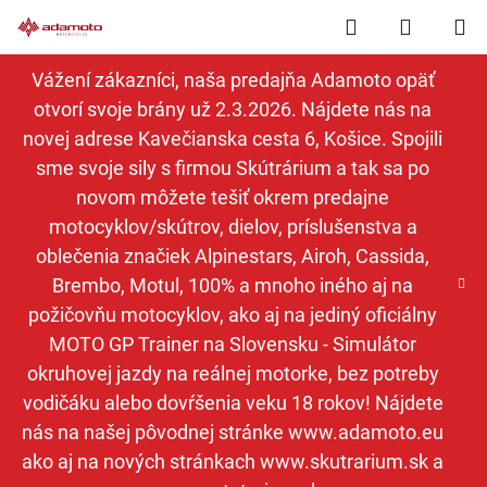
Prejsť
Hľadať
NÁKUP
na
obsah
KOŠÍK
Vážení zákazníci, naša predajňa Adamoto opäť
otvorí svoje brány už 2.3.2026. Nájdete nás na
novej adrese Kavečianska cesta 6, Košice. Spojili
sme svoje sily s firmou Skútrárium a tak sa po
novom môžete tešiť okrem predajne
motocyklov/skútrov, dielov, príslušenstva a
oblečenia značiek Alpinestars, Airoh, Cassida,
Brembo, Motul, 100% a mnoho iného aj na
požičovňu motocyklov, ako aj na jediný oficiálny
MOTO GP Trainer na Slovensku - Simulátor
okruhovej jazdy na reálnej motorke, bez potreby
vodičáku alebo dovŕšenia veku 18 rokov! Nájdete
nás na našej pôvodnej stránke www.adamoto.eu
ako aj na nových stránkach www.skutrarium.sk a