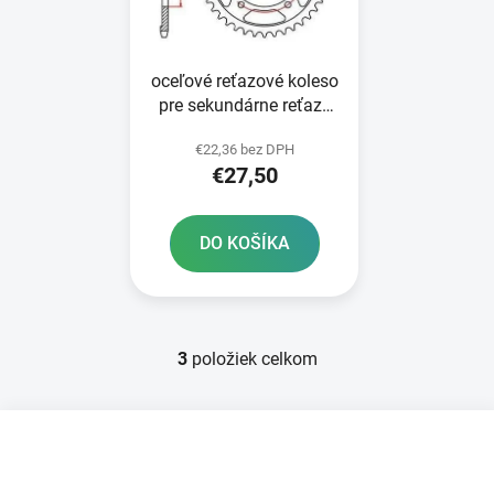
oceľové reťazové koleso
pre sekundárne reťaze
typ 520 JT - Anglicko 39
€22,36 bez DPH
zubov
€27,50
DO KOŠÍKA
3
položiek celkom
O
v
l
Z
á
á
d
p
a