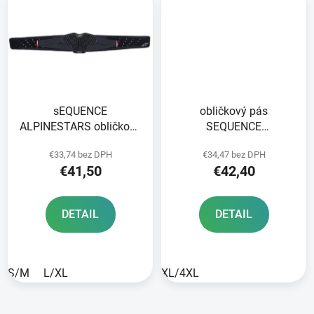
sEQUENCE
obličkový pás
ALPINESTARS obličkový
SEQUENCE
pás červený/čierny 2025
ALPINESTARS čierna/
€33,74 bez DPH
€34,47 bez DPH
červená 2025
€41,50
€42,40
DETAIL
DETAIL
S/M
L/XL
XL/4XL