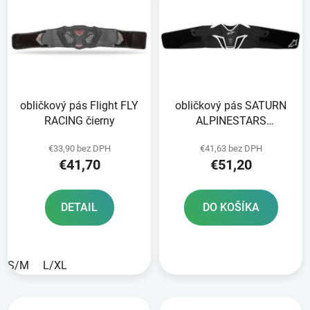
ý
p
p
r
i
o
s
d
p
u
r
k
obličkový pás Flight FLY
obličkový pás SATURN
o
t
RACING čierny
ALPINESTARS
d
o
čierna/sivá 2025
u
v
€33,90 bez DPH
€41,63 bez DPH
k
€41,70
€51,20
t
o
DETAIL
DO KOŠÍKA
v
S/M
L/XL