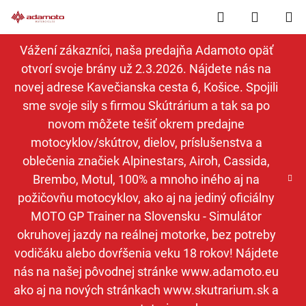
Prejsť
Hľadať
NÁKUP
na
obsah
KOŠÍK
Vážení zákazníci, naša predajňa Adamoto opäť
otvorí svoje brány už 2.3.2026. Nájdete nás na
novej adrese Kavečianska cesta 6, Košice. Spojili
sme svoje sily s firmou Skútrárium a tak sa po
novom môžete tešiť okrem predajne
motocyklov/skútrov, dielov, príslušenstva a
oblečenia značiek Alpinestars, Airoh, Cassida,
Brembo, Motul, 100% a mnoho iného aj na
požičovňu motocyklov, ako aj na jediný oficiálny
MOTO GP Trainer na Slovensku - Simulátor
okruhovej jazdy na reálnej motorke, bez potreby
vodičáku alebo dovŕšenia veku 18 rokov! Nájdete
nás na našej pôvodnej stránke www.adamoto.eu
ako aj na nových stránkach www.skutrarium.sk a