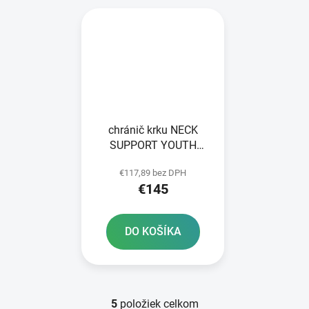
chránič krku NECK
SUPPORT YOUTH
ALPINESTARS children
€117,89 bez DPH
yellow fluo/black
€145
veľkosť UNI 2025
DO KOŠÍKA
5
položiek celkom