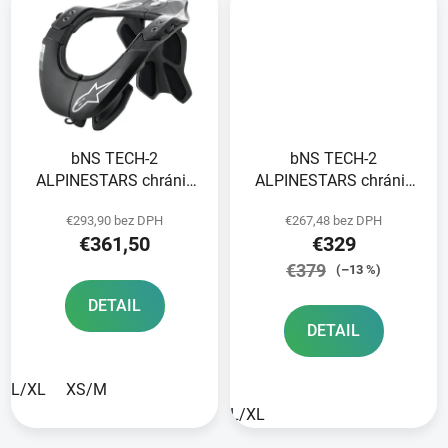
bNS TECH-2
bNS TECH-2
ALPINESTARS chránič
ALPINESTARS chránič
krčnej chrbtice
krčnej chrbtice čierna/
€293,90 bez DPH
€267,48 bez DPH
čierna/sivá 2025
žltá fluo 2025
€361,50
€329
€379
(–13 %)
DETAIL
DETAIL
L/XL
XS/M
L/XL