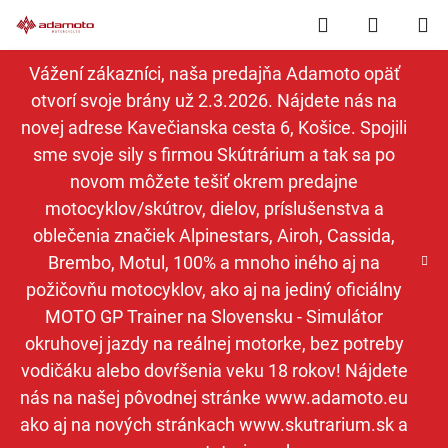
Prejsť
Hľadať
NÁKUP
na
obsah
KOŠÍK
Vážení zákazníci, naša predajňa Adamoto opäť
otvorí svoje brány už 2.3.2026. Nájdete nás na
novej adrese Kavečianska cesta 6, Košice. Spojili
sme svoje sily s firmou Skútrárium a tak sa po
novom môžete tešiť okrem predajne
motocyklov/skútrov, dielov, príslušenstva a
oblečenia značiek Alpinestars, Airoh, Cassida,
Brembo, Motul, 100% a mnoho iného aj na
požičovňu motocyklov, ako aj na jediný oficiálny
MOTO GP Trainer na Slovensku - Simulátor
okruhovej jazdy na reálnej motorke, bez potreby
vodičáku alebo dovŕšenia veku 18 rokov! Nájdete
nás na našej pôvodnej stránke www.adamoto.eu
ako aj na nových stránkach www.skutrarium.sk a