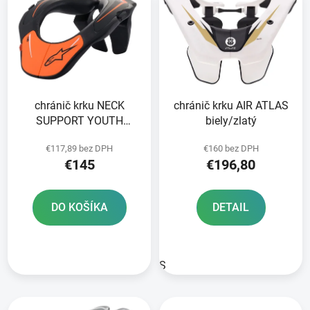
ý
p
p
r
i
o
s
d
p
u
r
k
chránič krku NECK
chránič krku AIR ATLAS
o
t
SUPPORT YOUTH
biely/zlatý
d
o
ALPINESTARS
u
v
€117,89 bez DPH
€160 bez DPH
black/orange veľkosť
k
€145
€196,80
UNI 2025
t
o
DO KOŠÍKA
DETAIL
v
S