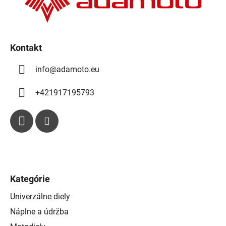
e
i
p
e
r
v
k
Kontakt
y
info
@
adamoto.eu
v
ý
p
+421917195793
i
s
u
Kategórie
Univerzálne diely
Náplne a údržba