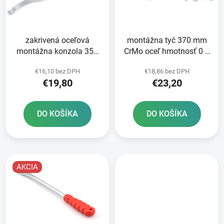
s
d
p
u
r
k
zakrivená oceľová
montážna tyč 370 mm
o
t
montážna konzola 350
CrMo oceľ hmotnosť 0 4
d
o
mm BIKESERVICE
kg
u
v
€16,10 bez DPH
€18,86 bez DPH
k
€19,80
€23,20
t
o
DO KOŠÍKA
DO KOŠÍKA
v
AKCIA