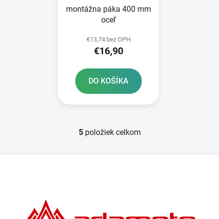
montážna páka 400 mm
oceľ
€13,74 bez DPH
€16,90
DO KOŠÍKA
5
položiek celkom
O
v
l
Z
á
á
d
p
a
ä
c
t
i