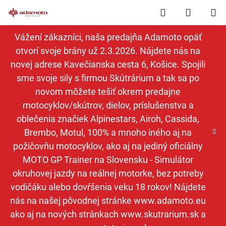
Prejsť
Hľadať
NÁKUP
na
obsah
KOŠÍK
Vážení zákazníci, naša predajňa Adamoto opäť
otvorí svoje brány už 2.3.2026. Nájdete nás na
novej adrese Kavečianska cesta 6, Košice. Spojili
sme svoje sily s firmou Skútrárium a tak sa po
novom môžete tešiť okrem predajne
motocyklov/skútrov, dielov, príslušenstva a
oblečenia značiek Alpinestars, Airoh, Cassida,
Brembo, Motul, 100% a mnoho iného aj na
požičovňu motocyklov, ako aj na jediný oficiálny
MOTO GP Trainer na Slovensku - Simulátor
okruhovej jazdy na reálnej motorke, bez potreby
vodičáku alebo dovŕšenia veku 18 rokov! Nájdete
nás na našej pôvodnej stránke www.adamoto.eu
ako aj na nových stránkach www.skutrarium.sk a