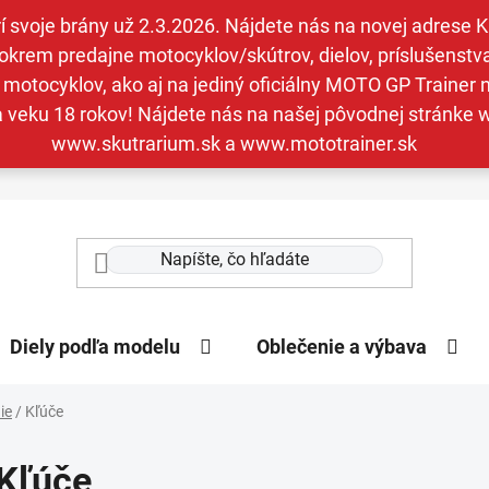
svoje brány už 2.3.2026. Nájdete nás na novej adrese Kav
krem predajne motocyklov/skútrov, dielov, príslušenstva 
otocyklov, ako aj na jediný oficiálny MOTO GP Trainer n
a veku 18 rokov! Nájdete nás na našej pôvodnej stránk
www.skutrarium.sk a www.mototrainer.sk
Diely podľa modelu
Oblečenie a výbava
ie
/
Kľúče
Kľúče