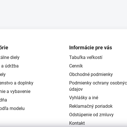
órie
Informácie pre vás
álne diely
Tabuľka veľkostí
 a údržba
Cenník
ely
Obchodné podmienky
šenstvo a doplnky
Podmienky ochrany osobný
údajov
nie a vybavenie
Vyhlášky a iné
ždňa
Reklamačný poriadok
podľa modelu
Odstúpenie od zmluvy
Kontakt