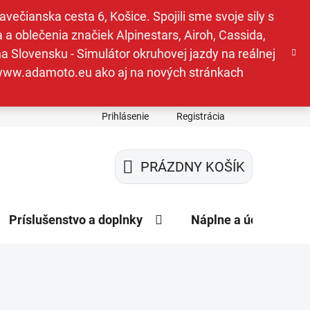
ečianska cesta 6, Košice. Spojili sme svoje sily s
a oblečenia značiek Alpinestars, Airoh, Cassida,
a Slovensku - Simulátor okruhovej jazdy na reálnej
e www.adamoto.eu ako aj na nových stránkach
Prihlásenie
Registrácia
PRÁZDNY KOŠÍK
NÁKUPNÝ
KOŠÍK
Príslušenstvo a doplnky
Náplne a údržba