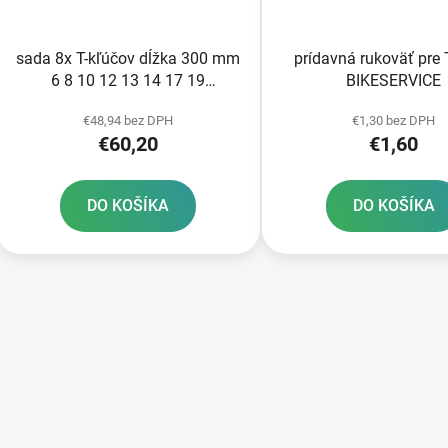
o
d
sada 8x T-kľúčov dĺžka 300 mm
prídavná rukoväť pre 
u
6 8 10 12 13 14 17 19
BIKESERVICE
k
BIKESERVICE
t
€48,94 bez DPH
€1,30 bez DPH
€60,20
€1,60
o
v
DO KOŠÍKA
DO KOŠÍKA
O
v
l
á
d
a
c
i