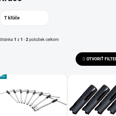
T kľúče
Stránka
1
z
1
-
2
položiek celkom
OTVORIŤ FILTE
V
TIP
ý
p
s
p
r