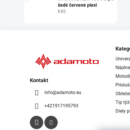
šedé červené plexi
€45
Z
á
Kateg
p
Univerz
ä
Náplne
t
i
Motodi
Kontakt
e
Príslu
info
@
adamoto.eu
Obleče
Tip tý
+421917195793
Diely 