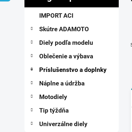
č
K
Preskočiť
n
IMPORT ACI
a
kategórie
ý
t
p
Skútre ADAMOTO
e
a
g
ó
Diely podľa modelu
n
r
e
i
Oblečenie a výbava
l
e
Príslušenstvo a doplnky
Náplne a údržba
Motodiely
i
Tip týždňa
Univerzálne diely