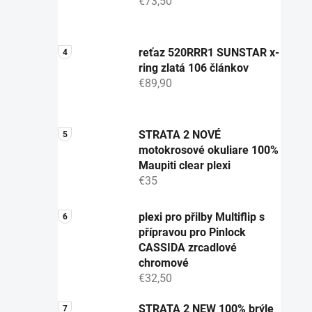
€73,50
reťaz 520RRR1 SUNSTAR x-
ring zlatá 106 článkov
€89,90
STRATA 2 NOVÉ
motokrosové okuliare 100%
Maupiti clear plexi
€35
plexi pro přilby Multiflip s
přípravou pro Pinlock
CASSIDA zrcadlové
chromové
€32,50
STRATA 2 NEW 100% brýle