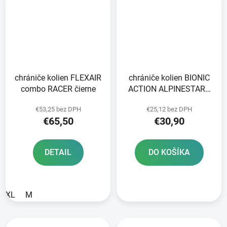
chrániče kolien FLEXAIR
chrániče kolien BIONIC
combo RACER čierne
ACTION ALPINESTARS
detské čierne/červené
€53,25 bez DPH
€25,12 bez DPH
pár 2025
€65,50
€30,90
DETAIL
DO KOŠÍKA
XL
M