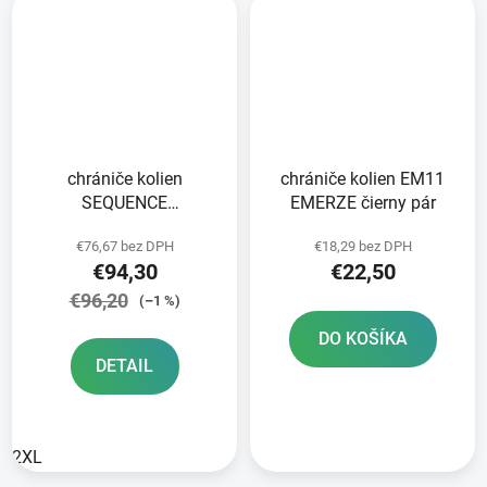
chrániče kolien
chrániče kolien EM11
SEQUENCE
EMERZE čierny pár
ALPINESTARS čierny/
€76,67 bez DPH
€18,29 bez DPH
červený pár
€94,30
€22,50
€96,20
(–1 %)
DO KOŠÍKA
DETAIL
2XL