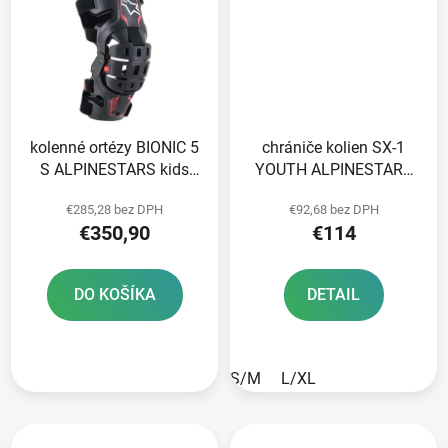
kolenné ortézy BIONIC 5
chrániče kolien SX-1
S ALPINESTARS kids
YOUTH ALPINESTARS
black/red pár 2025
kids black/red pár 2025
€285,28 bez DPH
€92,68 bez DPH
€350,90
€114
DO KOŠÍKA
DETAIL
S/M
L/XL