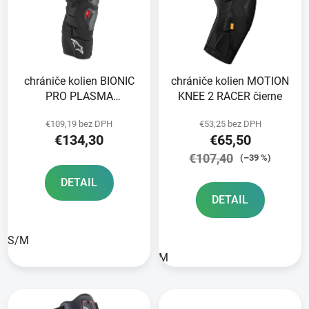
i
o
s
d
p
u
r
k
chrániče kolien BIONIC
chrániče kolien MOTION
o
t
PRO PLASMA
KNEE 2 RACER čierne
d
o
ALPINESTARS čierna/
u
v
€109,19 bez DPH
€53,25 bez DPH
červená/biela 2025
k
€134,30
€65,50
t
€107,40
(–39 %)
o
DETAIL
v
DETAIL
S/M
M