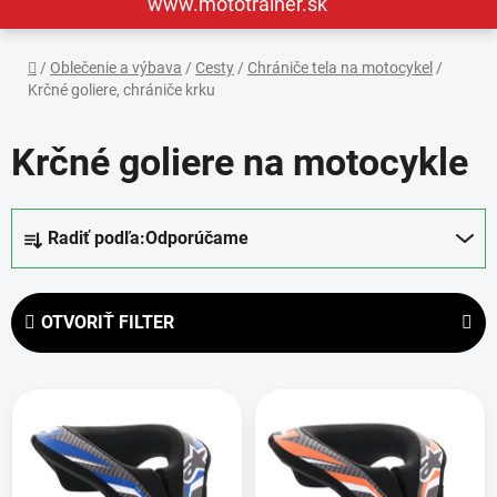
www.mototrainer.sk
Domov
/
Oblečenie a výbava
/
Cesty
/
Chrániče tela na motocykel
/
Krčné goliere, chrániče krku
Krčné goliere na motocykle
R
Radiť podľa:
Odporúčame
a
d
e
OTVORIŤ FILTER
n
i
V
e
ý
p
p
r
i
o