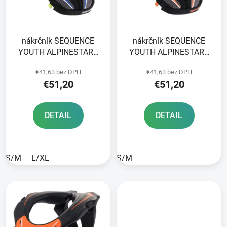
s
d
p
u
r
k
nákrčník SEQUENCE
nákrčník SEQUENCE
o
t
YOUTH ALPINESTARS
YOUTH ALPINESTARS
d
o
kids black/blue/white
kids black/orange/white
u
v
€41,63 bez DPH
€41,63 bez DPH
2025
2025
k
€51,20
€51,20
t
o
DETAIL
DETAIL
v
S/M
L/XL
S/M