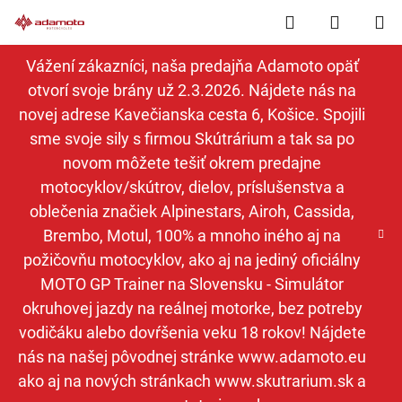
Prejsť
Hľadať
NÁKUP
na
obsah
KOŠÍK
Vážení zákazníci, naša predajňa Adamoto opäť
otvorí svoje brány už 2.3.2026. Nájdete nás na
novej adrese Kavečianska cesta 6, Košice. Spojili
sme svoje sily s firmou Skútrárium a tak sa po
novom môžete tešiť okrem predajne
motocyklov/skútrov, dielov, príslušenstva a
oblečenia značiek Alpinestars, Airoh, Cassida,
Brembo, Motul, 100% a mnoho iného aj na
požičovňu motocyklov, ako aj na jediný oficiálny
MOTO GP Trainer na Slovensku - Simulátor
okruhovej jazdy na reálnej motorke, bez potreby
vodičáku alebo dovŕšenia veku 18 rokov! Nájdete
nás na našej pôvodnej stránke www.adamoto.eu
ako aj na nových stránkach www.skutrarium.sk a