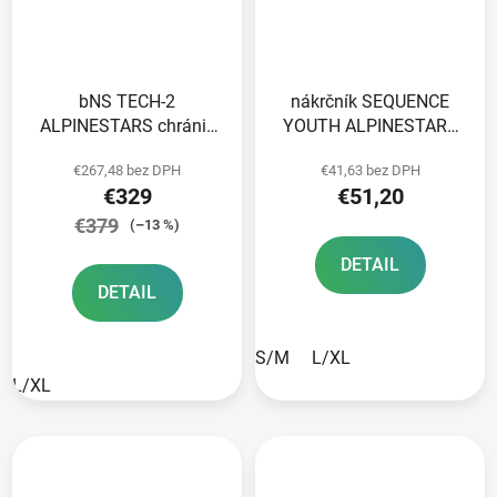
bNS TECH-2
nákrčník SEQUENCE
ALPINESTARS chránič
YOUTH ALPINESTARS
krčnej chrbtice čierna/
kids
€267,48 bez DPH
€41,63 bez DPH
žltá fluo 2025
black/red/grey/yellow
€329
€51,20
fluo 2025
€379
(–13 %)
DETAIL
DETAIL
S/M
L/XL
L/XL