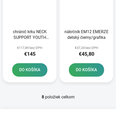
chránič krku NECK
nákrčník EM12 EMERZE
SUPPORT YOUTH
detský čierny/grafika
ALPINESTARS children
€117,89 bez DPH
€37,24 bez DPH
yellow fluo/black
€145
€45,80
veľkosť UNI 2025
DO KOŠÍKA
DO KOŠÍKA
8
položiek celkom
O
v
l
Z