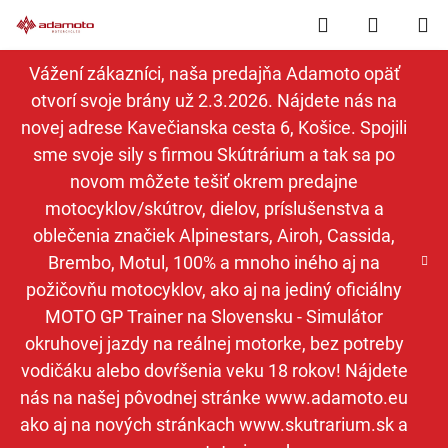
Prejsť
Hľadať
NÁKUP
na
obsah
KOŠÍK
Vážení zákazníci, naša predajňa Adamoto opäť
otvorí svoje brány už 2.3.2026. Nájdete nás na
novej adrese Kavečianska cesta 6, Košice. Spojili
sme svoje sily s firmou Skútrárium a tak sa po
novom môžete tešiť okrem predajne
motocyklov/skútrov, dielov, príslušenstva a
oblečenia značiek Alpinestars, Airoh, Cassida,
Brembo, Motul, 100% a mnoho iného aj na
požičovňu motocyklov, ako aj na jediný oficiálny
MOTO GP Trainer na Slovensku - Simulátor
okruhovej jazdy na reálnej motorke, bez potreby
vodičáku alebo dovŕšenia veku 18 rokov! Nájdete
nás na našej pôvodnej stránke www.adamoto.eu
ako aj na nových stránkach www.skutrarium.sk a