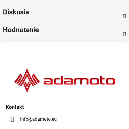
Diskusia
Hodnotenie
Z
á
p
ä
t
i
e
Kontakt
info
@
adamoto.eu