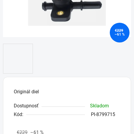
€229
–61 %
Originál diel
Dostupnosť
Skladom
Kód:
PI-8799715
€229
–61 %