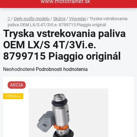
www.mototrainer.sk
Domov
/
Diely podľa modelu
/
Skútre
/
Výpredaj
/
Tryska vstrekovania
paliva OEM LX/S 4T/3Vi.e. 8799715 Piaggio originál
Tryska vstrekovania paliva
OEM LX/S 4T/3Vi.e.
8799715 Piaggio originál
Priemerné
Neohodnotené
Podrobnosti hodnotenia
hodnotenie
AKCIA
produktu
je
VÝPREDAJ
0,0
z
5
hviezdičiek.