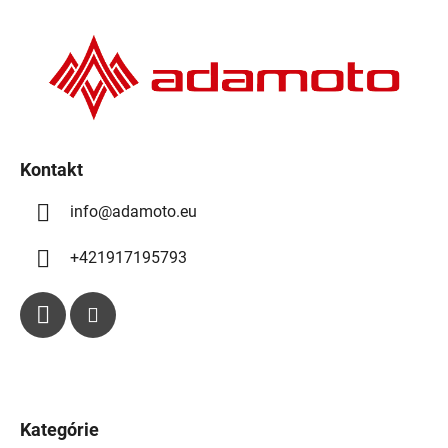
p
ä
t
i
e
Kontakt
info
@
adamoto.eu
+421917195793
Kategórie