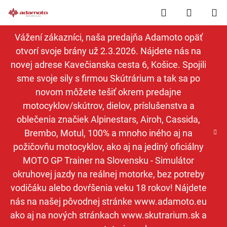
Prejsť
Hľadať
NÁKUP
na
obsah
KOŠÍK
Vážení zákazníci, naša predajňa Adamoto opäť
otvorí svoje brány už 2.3.2026. Nájdete nás na
novej adrese Kavečianska cesta 6, Košice. Spojili
sme svoje sily s firmou Skútrárium a tak sa po
novom môžete tešiť okrem predajne
motocyklov/skútrov, dielov, príslušenstva a
oblečenia značiek Alpinestars, Airoh, Cassida,
Brembo, Motul, 100% a mnoho iného aj na
požičovňu motocyklov, ako aj na jediný oficiálny
MOTO GP Trainer na Slovensku - Simulátor
okruhovej jazdy na reálnej motorke, bez potreby
vodičáku alebo dovŕšenia veku 18 rokov! Nájdete
nás na našej pôvodnej stránke www.adamoto.eu
ako aj na nových stránkach www.skutrarium.sk a