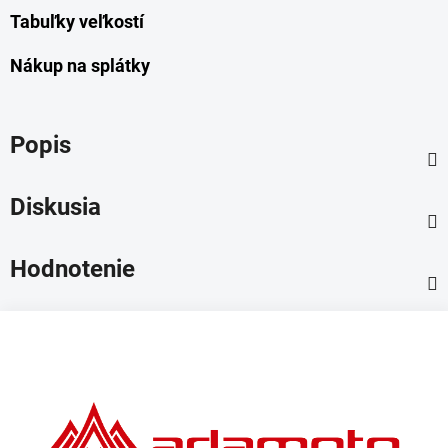
Tabuľky veľkostí
Nákup na splátky
Popis
Diskusia
Hodnotenie
Z
á
p
ä
t