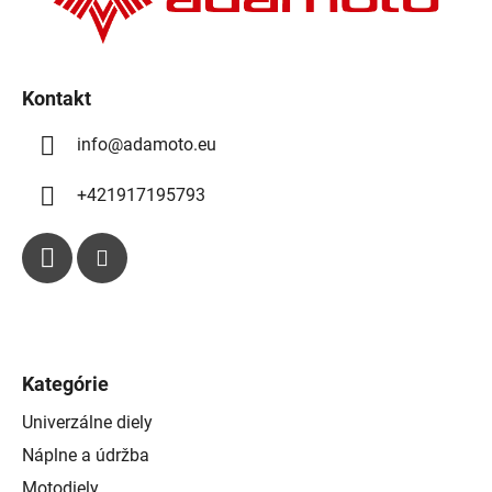
i
e
Kontakt
info
@
adamoto.eu
+421917195793
Kategórie
Univerzálne diely
Náplne a údržba
Motodiely