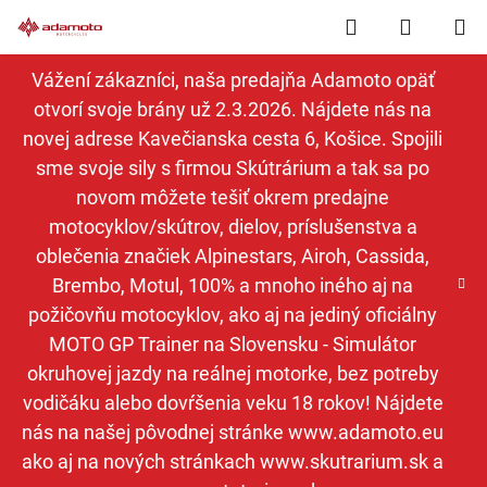
Prejsť
Hľadať
NÁKUP
na
obsah
KOŠÍK
Vážení zákazníci, naša predajňa Adamoto opäť
otvorí svoje brány už 2.3.2026. Nájdete nás na
novej adrese Kavečianska cesta 6, Košice. Spojili
sme svoje sily s firmou Skútrárium a tak sa po
novom môžete tešiť okrem predajne
motocyklov/skútrov, dielov, príslušenstva a
oblečenia značiek Alpinestars, Airoh, Cassida,
Brembo, Motul, 100% a mnoho iného aj na
požičovňu motocyklov, ako aj na jediný oficiálny
MOTO GP Trainer na Slovensku - Simulátor
okruhovej jazdy na reálnej motorke, bez potreby
vodičáku alebo dovŕšenia veku 18 rokov! Nájdete
nás na našej pôvodnej stránke www.adamoto.eu
ako aj na nových stránkach www.skutrarium.sk a