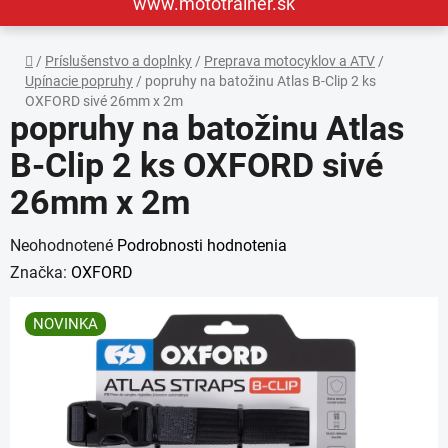
www.mototrainer.sk
Domov
/
Príslušenstvo a doplnky
/
Preprava motocyklov a ATV
/
Upínacie popruhy
/
popruhy na batožinu Atlas B-Clip 2 ks
OXFORD sivé 26mm x 2m
popruhy na batožinu Atlas
B-Clip 2 ks OXFORD sivé
26mm x 2m
Priemerné
Neohodnotené
Podrobnosti hodnotenia
hodnotenie
Značka:
OXFORD
produktu
NOVINKA
je
0,0
z
5
hviezdičiek.