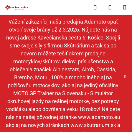
Prejsť
Hľadať
NÁKUP
na
obsah
KOŠÍK
Vážení zákazníci, naša predajňa Adamoto opäť
otvorí svoje brány už 2.3.2026. Nájdete nás na
novej adrese Kavečianska cesta 6, Košice. Spojili
sme svoje sily s firmou Skútrárium a tak sa po
novom môžete tešiť okrem predajne
motocyklov/skútrov, dielov, príslušenstva a
oblečenia značiek Alpinestars, Airoh, Cassida,
Brembo, Motul, 100% a mnoho iného aj na
požičovňu motocyklov, ako aj na jediný oficiálny
MOTO GP Trainer na Slovensku - Simulátor
okruhovej jazdy na reálnej motorke, bez potreby
vodičáku alebo dovŕšenia veku 18 rokov! Nájdete
nás na našej pôvodnej stránke www.adamoto.eu
ako aj na nových stránkach www.skutrarium.sk a