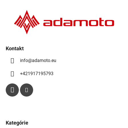
p
ä
t
i
e
Kontakt
info
@
adamoto.eu
+421917195793
Kategórie