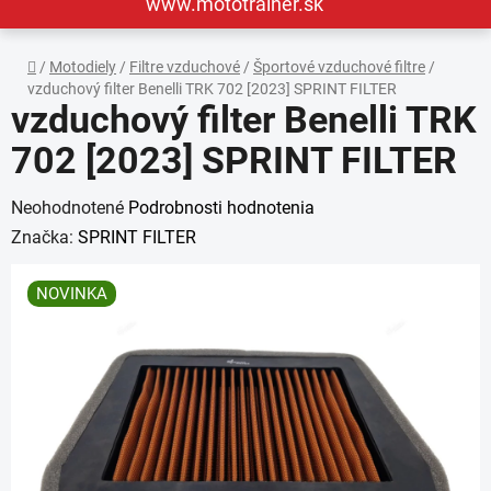
www.mototrainer.sk
Domov
/
Motodiely
/
Filtre vzduchové
/
Športové vzduchové filtre
/
vzduchový filter Benelli TRK 702 [2023] SPRINT FILTER
vzduchový filter Benelli TRK
702 [2023] SPRINT FILTER
Priemerné
Neohodnotené
Podrobnosti hodnotenia
hodnotenie
Značka:
SPRINT FILTER
produktu
NOVINKA
je
0,0
z
5
hviezdičiek.