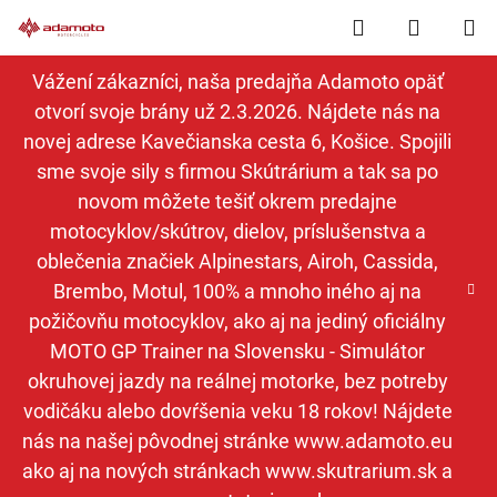
Prejsť
Hľadať
NÁKUP
na
obsah
KOŠÍK
Vážení zákazníci, naša predajňa Adamoto opäť
otvorí svoje brány už 2.3.2026. Nájdete nás na
novej adrese Kavečianska cesta 6, Košice. Spojili
sme svoje sily s firmou Skútrárium a tak sa po
novom môžete tešiť okrem predajne
motocyklov/skútrov, dielov, príslušenstva a
oblečenia značiek Alpinestars, Airoh, Cassida,
Brembo, Motul, 100% a mnoho iného aj na
požičovňu motocyklov, ako aj na jediný oficiálny
MOTO GP Trainer na Slovensku - Simulátor
okruhovej jazdy na reálnej motorke, bez potreby
vodičáku alebo dovŕšenia veku 18 rokov! Nájdete
nás na našej pôvodnej stránke www.adamoto.eu
ako aj na nových stránkach www.skutrarium.sk a