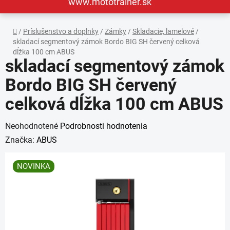
www.mototrainer.sk
Domov
/
Príslušenstvo a doplnky
/
Zámky
/
Skladacie, lamelové
/
skladací segmentový zámok Bordo BIG SH červený celková
dĺžka 100 cm ABUS
skladací segmentový zámok
Bordo BIG SH červený
celková dĺžka 100 cm ABUS
Priemerné
Neohodnotené
Podrobnosti hodnotenia
hodnotenie
Značka:
ABUS
produktu
NOVINKA
je
0,0
z
5
hviezdičiek.