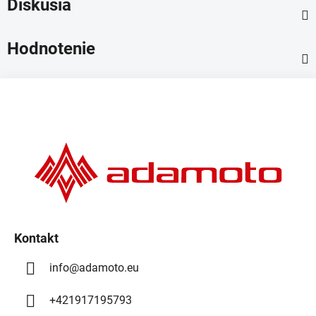
Diskusia
Hodnotenie
Z
á
p
ä
t
i
e
Kontakt
info
@
adamoto.eu
+421917195793