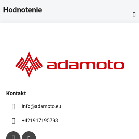
Hodnotenie
Z
á
p
ä
t
i
e
Kontakt
info
@
adamoto.eu
+421917195793