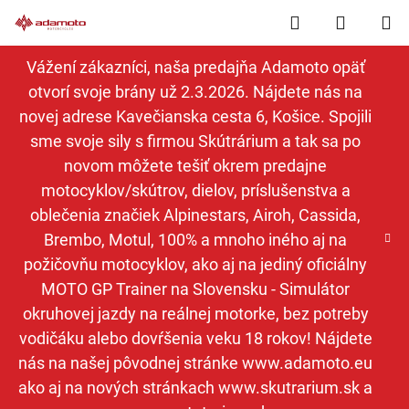
Prejsť
Hľadať
NÁKUP
na
obsah
KOŠÍK
Vážení zákazníci, naša predajňa Adamoto opäť
otvorí svoje brány už 2.3.2026. Nájdete nás na
novej adrese Kavečianska cesta 6, Košice. Spojili
sme svoje sily s firmou Skútrárium a tak sa po
novom môžete tešiť okrem predajne
motocyklov/skútrov, dielov, príslušenstva a
oblečenia značiek Alpinestars, Airoh, Cassida,
Brembo, Motul, 100% a mnoho iného aj na
požičovňu motocyklov, ako aj na jediný oficiálny
MOTO GP Trainer na Slovensku - Simulátor
okruhovej jazdy na reálnej motorke, bez potreby
vodičáku alebo dovŕšenia veku 18 rokov! Nájdete
nás na našej pôvodnej stránke www.adamoto.eu
ako aj na nových stránkach www.skutrarium.sk a