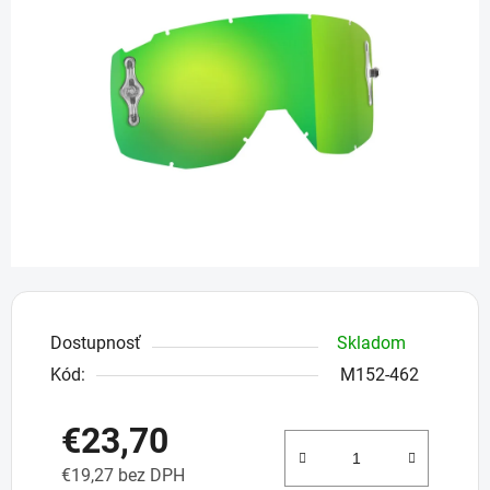
z
5
hviezdičiek.
Dostupnosť
Skladom
Kód:
M152-462
€23,70
€19,27 bez DPH