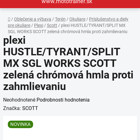
www.mototrainer.sk
Domov
/
Oblečenie a výbava
/
Terén
/
Okuliare
/
Príslušenstvo a diely
pre okuliare
/
Plexi
/
Scott
/
plexi HUSTLE/TYRANT/SPLIT MX
SGL WORKS SCOTT zelená chrómová hmla proti zahmlievaniu
plexi
HUSTLE/TYRANT/SPLIT
MX SGL WORKS SCOTT
zelená chrómová hmla proti
zahmlievaniu
Priemerné
Neohodnotené
Podrobnosti hodnotenia
hodnotenie
Značka:
SCOTT
produktu
NOVINKA
je
0,0