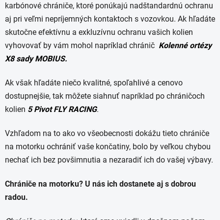
karbónové chrániče, ktoré ponúkajú nadštandardnú ochranu
aj pri veľmi nepríjemných kontaktoch s vozovkou. Ak hľadáte
skutočne efektívnu a exkluzívnu ochranu vašich kolien
vyhovovať by vám mohol napríklad chránič
K
olenné ortézy
X8 sady MOBIUS.
Ak však hľadáte niečo kvalitné, spoľahlivé a cenovo
dostupnejšie, tak môžete siahnuť napríklad po chráničoch
kolien
5 Pivot FLY RACING
.
Vzhľadom na to ako vo všeobecnosti dokážu tieto chrániče
na motorku ochrániť vaše končatiny, bolo by veľkou chybou
nechať ich bez povšimnutia a nezaradiť ich do vašej výbavy.
Chrániče na motorku? U nás ich dostanete aj s dobrou
radou.