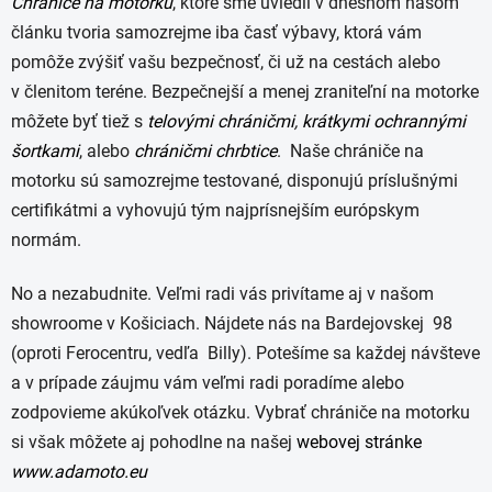
Chrániče na motorku
, ktoré sme uviedli v dnešnom našom
článku tvoria samozrejme iba časť výbavy, ktorá vám
pomôže zvýšiť vašu bezpečnosť, či už na cestách alebo
v členitom teréne. Bezpečnejší a menej zraniteľní na motorke
môžete byť tiež s
telovými chráničmi
,
krátkymi ochrannými
šortkami
, alebo
chráničmi chrbtice
. Naše chrániče na
motorku sú samozrejme testované, disponujú príslušnými
certifikátmi a vyhovujú tým najprísnejším európskym
normám.
No a nezabudnite. Veľmi radi vás privítame aj v našom
showroome v Košiciach. Nájdete nás na Bardejovskej 98
(oproti Ferocentru, vedľa Billy). Potešíme sa každej návšteve
a v prípade záujmu vám veľmi radi poradíme alebo
zodpovieme akúkoľvek otázku. Vybrať chrániče na motorku
si však môžete aj pohodlne na našej
webovej stránke
www.adamoto.eu