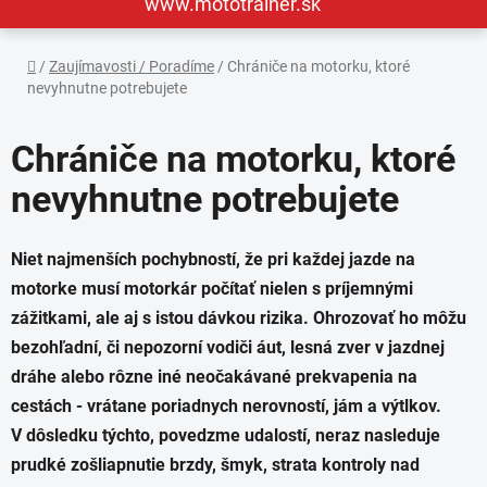
www.mototrainer.sk
Domov
/
Zaujímavosti / Poradíme
/
Chrániče na motorku, ktoré
nevyhnutne potrebujete
Chrániče na motorku, ktoré
nevyhnutne potrebujete
Niet najmenších pochybností, že pri každej jazde na
motorke musí motorkár počítať nielen s príjemnými
zážitkami, ale aj s istou dávkou rizika. Ohrozovať ho môžu
bezohľadní, či nepozorní vodiči áut, lesná zver v jazdnej
dráhe alebo rôzne iné neočakávané prekvapenia na
cestách - vrátane poriadnych nerovností, jám a výtlkov.
V dôsledku týchto, povedzme udalostí, neraz nasleduje
prudké zošliapnutie brzdy, šmyk, strata kontroly nad