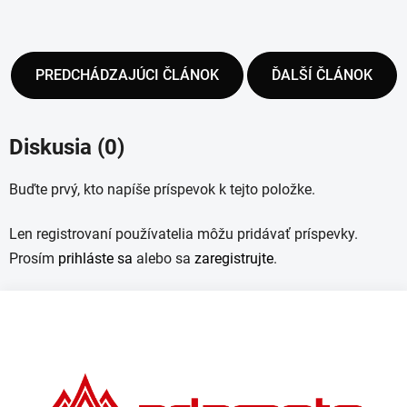
PREDCHÁDZAJÚCI ČLÁNOK
ĎALŠÍ ČLÁNOK
Diskusia (0)
Buďte prvý, kto napíše príspevok k tejto položke.
Len registrovaní používatelia môžu pridávať príspevky.
Prosím
prihláste sa
alebo sa
zaregistrujte
.
Z
á
p
ä
t