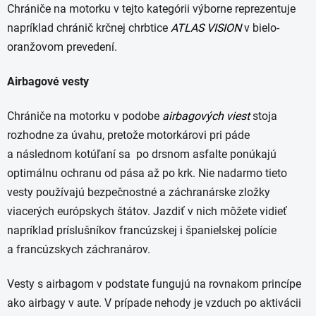
Chrániče na motorku v tejto kategórii výborne reprezentuje
napríklad chránič krčnej chrbtice
ATLAS VISION
v bielo-
oranžovom prevedení.
Airbagové vesty
Chrániče na motorku v podobe
airbagových viest
stoja
rozhodne za úvahu, pretože motorkárovi pri páde
a následnom kotúľaní sa po drsnom asfalte ponúkajú
optimálnu ochranu od pása až po krk. Nie nadarmo tieto
vesty používajú bezpečnostné a záchranárske zložky
viacerých európskych štátov. Jazdiť v nich môžete vidieť
napríklad príslušníkov francúzskej i španielskej polície
a francúzskych záchranárov.
Vesty s airbagom v podstate fungujú na rovnakom princípe
ako airbagy v aute. V prípade nehody je vzduch po aktivácii