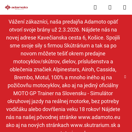
Prejsť
Hľadať
NÁKUP
na
obsah
KOŠÍK
Vážení zákazníci, naša predajňa Adamoto opäť
otvorí svoje brány už 2.3.2026. Nájdete nás na
novej adrese Kavečianska cesta 6, Košice. Spojili
sme svoje sily s firmou Skútrárium a tak sa po
novom môžete tešiť okrem predajne
motocyklov/skútrov, dielov, príslušenstva a
oblečenia značiek Alpinestars, Airoh, Cassida,
Brembo, Motul, 100% a mnoho iného aj na
požičovňu motocyklov, ako aj na jediný oficiálny
MOTO GP Trainer na Slovensku - Simulátor
okruhovej jazdy na reálnej motorke, bez potreby
vodičáku alebo dovŕšenia veku 18 rokov! Nájdete
nás na našej pôvodnej stránke www.adamoto.eu
ako aj na nových stránkach www.skutrarium.sk a