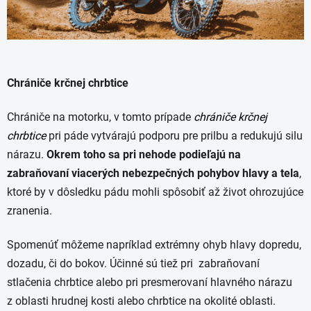
Chrániče krčnej chrbtice
Chrániče na motorku, v tomto prípade
chrániče krčnej
chrbtice
pri páde vytvárajú podporu pre prilbu a redukujú silu
nárazu.
Okrem toho sa pri nehode podieľajú na
zabraňovaní viacerých nebezpečných pohybov hlavy a tela
,
ktoré by v dôsledku pádu mohli spôsobiť až život ohrozujúce
zranenia.
Spomenúť môžeme napríklad extrémny ohyb hlavy dopredu,
dozadu, či do bokov. Účinné sú tiež pri zabraňovaní
stlačenia chrbtice alebo pri presmerovaní hlavného nárazu
z oblasti hrudnej kosti alebo chrbtice na okolité oblasti.