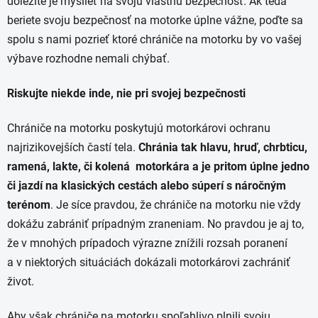
dôležité je myslieť na svoju vlastnú bezpečnosť. Ak teda
beriete svoju bezpečnosť na motorke úplne vážne, poďte sa
spolu s nami pozrieť ktoré chrániče na motorku by vo vašej
výbave rozhodne nemali chýbať.
Riskujte niekde inde, nie pri svojej bezpečnosti
Chrániče na motorku poskytujú motorkárovi ochranu
najrizikovejších častí tela.
Chránia tak hlavu, hruď, chrbticu,
ramená, lakte, či kolená motorkára a je pritom úplne jedno
či jazdí na klasických cestách alebo súperí s náročným
terénom
. Je síce pravdou, že chrániče na motorku nie vždy
dokážu zabrániť prípadným zraneniam. No pravdou je aj to,
že v mnohých prípadoch výrazne znížili rozsah poranení
a v niektorých situáciách dokázali motorkárovi zachrániť
život.
Aby však chrániče na motorku spoľahlivo plnili svoju