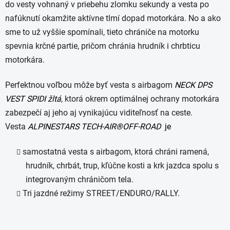
do vesty vohnaný v priebehu zlomku sekundy a vesta po
nafúknutí okamžite aktívne tlmí dopad motorkára. No a ako
sme to už vyššie spomínali, tieto chrániče na motorku
spevnia krčné partie, pričom chránia hrudník i chrbticu
motorkára.
Perfektnou voľbou môže byť vesta s airbagom
NECK DPS
VEST SPIDI žltá
, ktorá okrem optimálnej ochrany motorkára
zabezpečí aj jeho aj vynikajúcu viditeľnosť na ceste.
Vesta
ALPINESTARS TECH-AIR®OFF-ROAD
je
samostatná vesta s airbagom, ktorá chráni ramená,
hrudník, chrbát, trup, kľúčne kosti a krk jazdca spolu s
integrovaným chráničom tela.
Tri jazdné režimy STREET/ENDURO/RALLY.