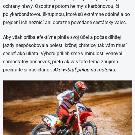
ochrany hlavy. Osobitne potom helmy s karbónovou, či
polykarbonátovou škrupinou, ktoré sú extrémne odolné a po
prejdení ich nezničí ani obrazne povedané cestársky valec.
Aby však prilba efektívne plnila svoj účel a počas dlhšej
jazdy nespôsobovala bolesti krčnej chrbtice, tak vám musí
sedieť ako uliata. Výberu prilieb sme v minulosti venovali
samostatný príspevok, preto ak vás táto téma zaujíma
prečítajte si náš článok
Ako vybrať prilbu na motorku
.