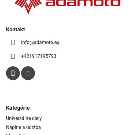
i
e
Kontakt
info
@
adamoto.eu
+421917195793
Kategórie
Univerzálne diely
Náplne a údržba