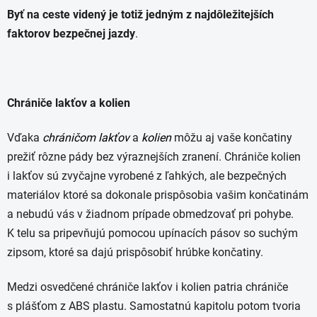
Byť na ceste videný
je totiž jedným z najdôležitejších
faktorov bezpečnej jazdy
.
Chrániče lakťov a kolien
Vďaka
chráničom lakťov
a
kolien
môžu aj vaše končatiny
prežiť rôzne pády bez výraznejších zranení. Chrániče kolien
i lakťov sú zvyčajne vyrobené z ľahkých, ale bezpečných
materiálov ktoré sa dokonale prispôsobia vašim končatinám
a nebudú vás v žiadnom prípade obmedzovať pri pohybe.
K telu sa pripevňujú pomocou upínacích pásov so suchým
zipsom, ktoré sa dajú prispôsobiť hrúbke končatiny.
Medzi osvedčené chrániče lakťov i kolien patria chrániče
s plášťom z ABS plastu. Samostatnú kapitolu potom tvoria