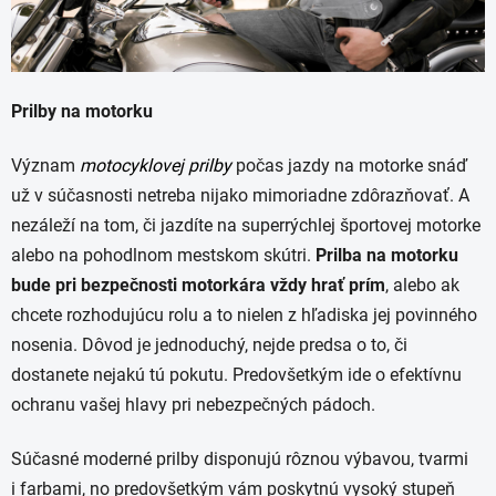
Prilby na motorku
Význam
motocyklovej prilby
počas jazdy na motorke snáď
už v súčasnosti netreba nijako mimoriadne zdôrazňovať. A
nezáleží na tom, či jazdíte na superrýchlej športovej motorke
alebo na pohodlnom mestskom skútri.
Prilba na motorku
bude pri bezpečnosti motorkára vždy hrať prím
, alebo ak
chcete rozhodujúcu rolu a to nielen z hľadiska jej povinného
nosenia. Dôvod je jednoduchý, nejde predsa o to, či
dostanete nejakú tú pokutu. Predovšetkým ide o efektívnu
ochranu vašej hlavy pri nebezpečných pádoch.
Súčasné moderné prilby disponujú rôznou výbavou, tvarmi
i farbami, no predovšetkým vám poskytnú vysoký stupeň