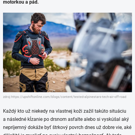
motorkou a pád.
zdroj:https://upshiftonline.com/blogs/content/tested-alpinestars-tech-air-off-road
Každý kto už niekedy na vlastnej koži zažil takúto situáciu
a následné kĺzanie po drsnom asfalte alebo si vyskúšal aký
nepríjemný dokáže byť štrkový povrch dnes už dobre vie, aké