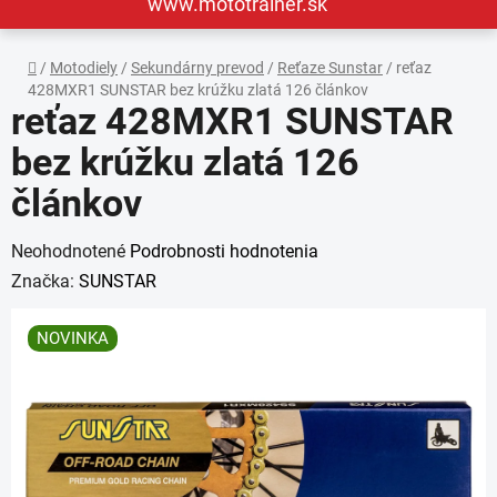
www.mototrainer.sk
Domov
/
Motodiely
/
Sekundárny prevod
/
Reťaze Sunstar
/
reťaz
428MXR1 SUNSTAR bez krúžku zlatá 126 článkov
reťaz 428MXR1 SUNSTAR
bez krúžku zlatá 126
článkov
Priemerné
Neohodnotené
Podrobnosti hodnotenia
hodnotenie
Značka:
SUNSTAR
produktu
NOVINKA
je
0,0
z
5
hviezdičiek.