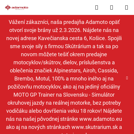
Prejsť
Hľadať
NÁKUP
na
obsah
KOŠÍK
Vážení zákazníci, naša predajňa Adamoto opäť
otvorí svoje brány už 2.3.2026. Nájdete nás na
novej adrese Kavečianska cesta 6, Košice. Spojili
sme svoje sily s firmou Skútrárium a tak sa po
novom môžete tešiť okrem predajne
motocyklov/skútrov, dielov, príslušenstva a
oblečenia značiek Alpinestars, Airoh, Cassida,
Brembo, Motul, 100% a mnoho iného aj na
požičovňu motocyklov, ako aj na jediný oficiálny
MOTO GP Trainer na Slovensku - Simulátor
okruhovej jazdy na reálnej motorke, bez potreby
vodičáku alebo dovŕšenia veku 18 rokov! Nájdete
nás na našej pôvodnej stránke www.adamoto.eu
ako aj na nových stránkach www.skutrarium.sk a