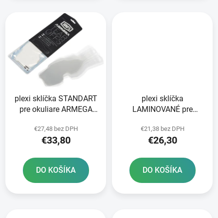
plexi sklíčka STANDART
plexi sklíčka
pre okuliare ARMEGA
LAMINOVANÉ pre
100% 50 vrstiev v balení
okuliare ARMEGA 100%
€27,48 bez DPH
€21,38 bez DPH
číre
2X7 vrstiev v balení číre
€33,80
€26,30
DO KOŠÍKA
DO KOŠÍKA