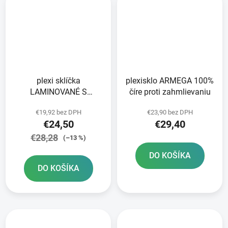
plexi sklíčka
plexisklo ARMEGA 100%
LAMINOVANÉ S
číre proti zahmlievaniu
TIENENÍM pre okuliare
€19,92 bez DPH
€23,90 bez DPH
ARMEGA 100% 2X7
€24,50
€29,40
vrstiev v balení číre
€28,28
(–13 %)
DO KOŠÍKA
DO KOŠÍKA