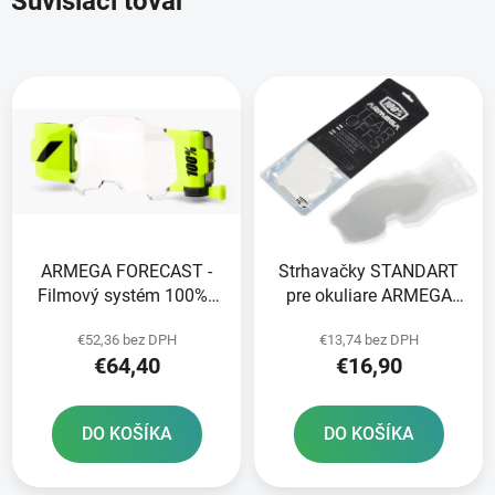
Súvisiaci tovar
ARMEGA FORECAST -
Strhavačky STANDART
Filmový systém 100% -
pre okuliare ARMEGA
USA
100% 20 vrstiev v balení
€52,36 bez DPH
€13,74 bez DPH
číre
€64,40
€16,90
DO KOŠÍKA
DO KOŠÍKA