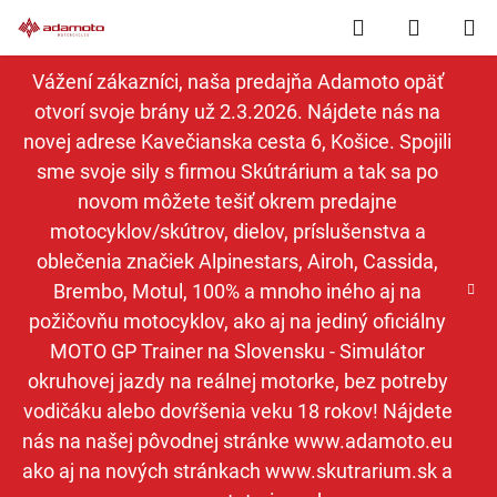
Prejsť
Hľadať
NÁKUP
na
obsah
KOŠÍK
Vážení zákazníci, naša predajňa Adamoto opäť
otvorí svoje brány už 2.3.2026. Nájdete nás na
novej adrese Kavečianska cesta 6, Košice. Spojili
sme svoje sily s firmou Skútrárium a tak sa po
novom môžete tešiť okrem predajne
motocyklov/skútrov, dielov, príslušenstva a
oblečenia značiek Alpinestars, Airoh, Cassida,
Brembo, Motul, 100% a mnoho iného aj na
požičovňu motocyklov, ako aj na jediný oficiálny
MOTO GP Trainer na Slovensku - Simulátor
okruhovej jazdy na reálnej motorke, bez potreby
vodičáku alebo dovŕšenia veku 18 rokov! Nájdete
nás na našej pôvodnej stránke www.adamoto.eu
ako aj na nových stránkach www.skutrarium.sk a