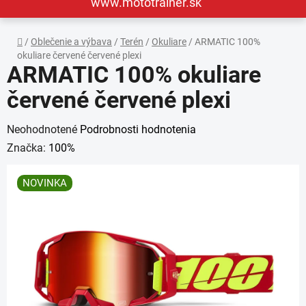
www.mototrainer.sk
Domov
/
Oblečenie a výbava
/
Terén
/
Okuliare
/
ARMATIC 100%
okuliare červené červené plexi
ARMATIC 100% okuliare
červené červené plexi
Priemerné
Neohodnotené
Podrobnosti hodnotenia
hodnotenie
Značka:
100%
produktu
NOVINKA
je
0,0
z
5
hviezdičiek.