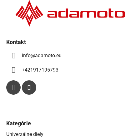
t
i
e
Kontakt
info
@
adamoto.eu
+421917195793
Kategórie
Univerzálne diely