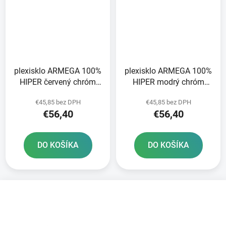
plexisklo ARMEGA 100%
plexisklo ARMEGA 100%
HIPER červený chróm
HIPER modrý chróm
proti zahmlievaniu
proti zahmlievaniu
€45,85 bez DPH
€45,85 bez DPH
€56,40
€56,40
DO KOŠÍKA
DO KOŠÍKA
Z
á
p
ä