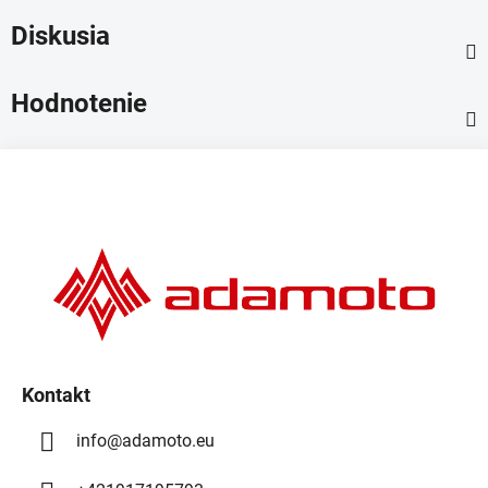
Diskusia
Hodnotenie
Z
á
p
ä
t
i
e
Kontakt
info
@
adamoto.eu