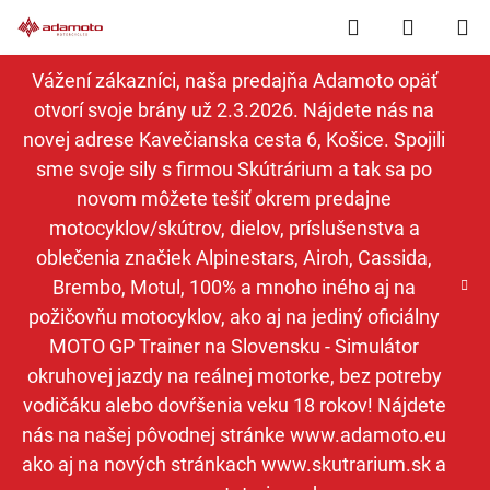
Prejsť
Hľadať
NÁKUP
na
obsah
KOŠÍK
Vážení zákazníci, naša predajňa Adamoto opäť
otvorí svoje brány už 2.3.2026. Nájdete nás na
novej adrese Kavečianska cesta 6, Košice. Spojili
sme svoje sily s firmou Skútrárium a tak sa po
novom môžete tešiť okrem predajne
motocyklov/skútrov, dielov, príslušenstva a
oblečenia značiek Alpinestars, Airoh, Cassida,
Brembo, Motul, 100% a mnoho iného aj na
požičovňu motocyklov, ako aj na jediný oficiálny
MOTO GP Trainer na Slovensku - Simulátor
okruhovej jazdy na reálnej motorke, bez potreby
vodičáku alebo dovŕšenia veku 18 rokov! Nájdete
nás na našej pôvodnej stránke www.adamoto.eu
ako aj na nových stránkach www.skutrarium.sk a