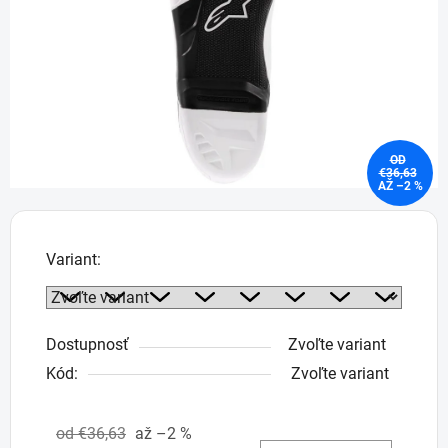
hviezdičiek.
OD
€36,63
AŽ –2 %
Variant:
Dostupnosť
Zvoľte variant
Kód:
Zvoľte variant
od €36,63
až –2 %