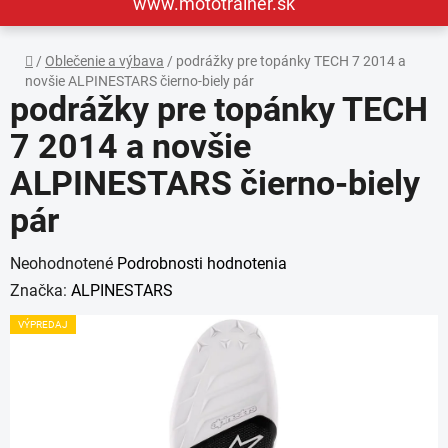
www.mototrainer.sk
Domov
/
Oblečenie a výbava
/
podrážky pre topánky TECH 7 2014 a
novšie ALPINESTARS čierno-biely pár
podrážky pre topánky TECH
7 2014 a novšie
ALPINESTARS čierno-biely
pár
Priemerné
Neohodnotené
Podrobnosti hodnotenia
hodnotenie
Značka:
ALPINESTARS
produktu
VÝPREDAJ
je
0,0
z
5