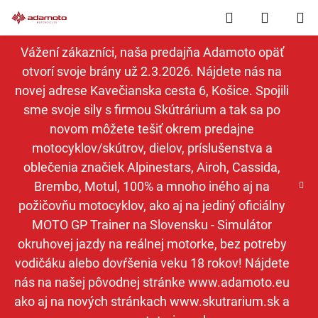
Prejsť
Hľadať
NÁKUP
na
obsah
KOŠÍK
Vážení zákazníci, naša predajňa Adamoto opäť
otvorí svoje brány už 2.3.2026. Nájdete nás na
novej adrese Kavečianska cesta 6, Košice. Spojili
sme svoje sily s firmou Skútrárium a tak sa po
novom môžete tešiť okrem predajne
motocyklov/skútrov, dielov, príslušenstva a
oblečenia značiek Alpinestars, Airoh, Cassida,
Brembo, Motul, 100% a mnoho iného aj na
požičovňu motocyklov, ako aj na jediný oficiálny
MOTO GP Trainer na Slovensku - Simulátor
okruhovej jazdy na reálnej motorke, bez potreby
vodičáku alebo dovŕšenia veku 18 rokov! Nájdete
nás na našej pôvodnej stránke www.adamoto.eu
ako aj na nových stránkach www.skutrarium.sk a