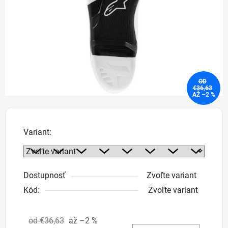
hviezdičiek.
OD
€36,63
AŽ –2 %
Variant:
Dostupnosť
Zvoľte variant
Kód:
Zvoľte variant
od €36,63
až –2 %