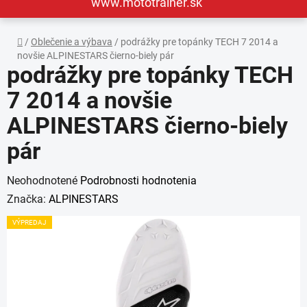
www.mototrainer.sk
Domov
/
Oblečenie a výbava
/
podrážky pre topánky TECH 7 2014 a
novšie ALPINESTARS čierno-biely pár
podrážky pre topánky TECH
7 2014 a novšie
ALPINESTARS čierno-biely
pár
Priemerné
Neohodnotené
Podrobnosti hodnotenia
hodnotenie
Značka:
ALPINESTARS
produktu
VÝPREDAJ
je
0,0
z
5