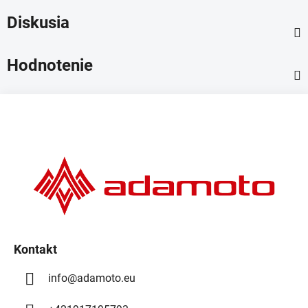
Diskusia
Hodnotenie
Z
á
p
ä
t
i
e
Kontakt
info
@
adamoto.eu