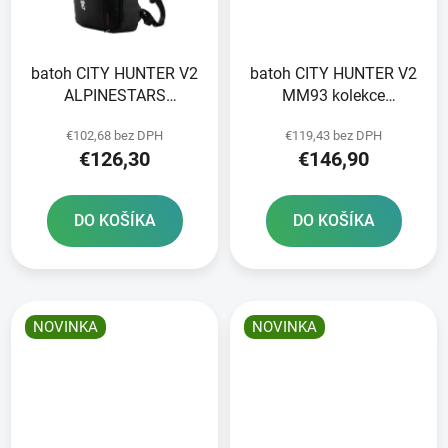
batoh CITY HUNTER V2
batoh CITY HUNTER V2
ALPINESTARS
MM93 kolekce
černá/bílá 2025
ALPINESTARS červená
€102,68 bez DPH
€119,43 bez DPH
fluo/modrá/černá/bílá
€126,30
€146,90
2025
DO KOŠÍKA
DO KOŠÍKA
NOVINKA
NOVINKA