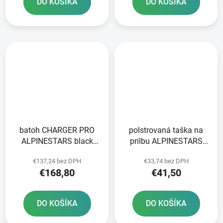
DO KOŠÍKA
DO KOŠÍKA
batoh CHARGER PRO
polstrovaná taška na
ALPINESTARS black
prilbu ALPINESTARS
objem 22 l
čierna/sivá/biela
€137,24 bez DPH
€33,74 bez DPH
€168,80
€41,50
DO KOŠÍKA
DO KOŠÍKA