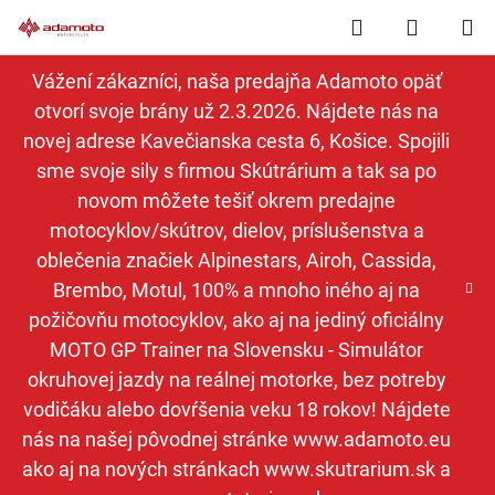
Prejsť
Hľadať
NÁKUP
na
obsah
KOŠÍK
Vážení zákazníci, naša predajňa Adamoto opäť
otvorí svoje brány už 2.3.2026. Nájdete nás na
novej adrese Kavečianska cesta 6, Košice. Spojili
sme svoje sily s firmou Skútrárium a tak sa po
novom môžete tešiť okrem predajne
motocyklov/skútrov, dielov, príslušenstva a
oblečenia značiek Alpinestars, Airoh, Cassida,
Brembo, Motul, 100% a mnoho iného aj na
požičovňu motocyklov, ako aj na jediný oficiálny
MOTO GP Trainer na Slovensku - Simulátor
okruhovej jazdy na reálnej motorke, bez potreby
vodičáku alebo dovŕšenia veku 18 rokov! Nájdete
nás na našej pôvodnej stránke www.adamoto.eu
ako aj na nových stránkach www.skutrarium.sk a