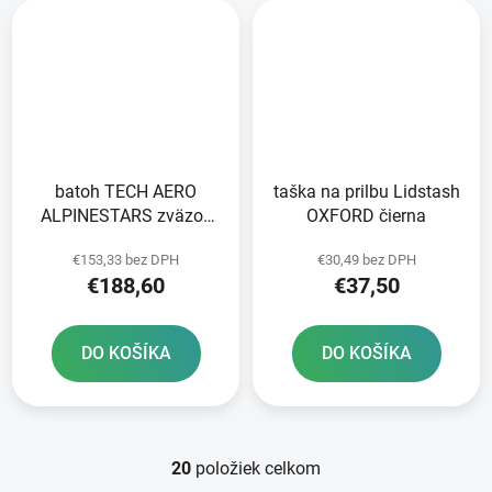
batoh TECH AERO
taška na prilbu Lidstash
ALPINESTARS zväzok
OXFORD čierna
26 l
€153,33 bez DPH
€30,49 bez DPH
€188,60
€37,50
DO KOŠÍKA
DO KOŠÍKA
20
položiek celkom
O