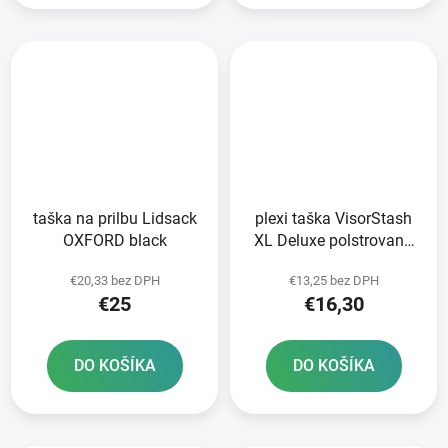
taška na prilbu Lidsack
plexi taška VisorStash
OXFORD black
XL Deluxe polstrovaná
OXFORD čierna/sivá
€20,33 bez DPH
€13,25 bez DPH
€25
€16,30
DO KOŠÍKA
DO KOŠÍKA