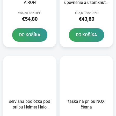
AIROH
upevnenie a uzamknutie
prilby OXFORD čierna
€44,55 bez DPH
€35,61 bez DPH
€54,80
€43,80
DO KOŠÍKA
DO KOŠÍKA
servisná podložka pod
taška na prilbu NOX
prilbu Helmet Halo
čierna
OXFORD