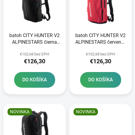
i
o
s
d
p
u
r
k
batoh CITY HUNTER V2
batoh CITY HUNTER V2
o
t
ALPINESTARS čierna
ALPINESTARS červená/
d
o
2025
černá 2025
u
v
€102,68 bez DPH
€102,68 bez DPH
k
€126,30
€126,30
t
o
DO KOŠÍKA
DO KOŠÍKA
v
NOVINKA
NOVINKA