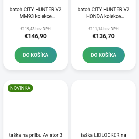
batoh CITY HUNTER V2
batoh CITY HUNTER V2
MM93 kolekce
HONDA kolekce
ALPINESTARS černá/
ALPINESTARS černá/
€119,43 bez DPH
€111,14 bez DPH
šedá/červená 2025
červená 2025
€146,90
€136,70
DO KOŠÍKA
DO KOŠÍKA
NOVINKA
taška na prilbu Aviator 3
taška LIDLOCKER na