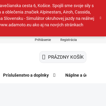
ečianska cesta 6, Košice. Spojili sme svoje sily s
a oblečenia značiek Alpinestars, Airoh, Cassida,
a Slovensku - Simulátor okruhovej jazdy na reálnej
e www.adamoto.eu ako aj na nových stránkach
Prihlásenie
Registrácia
PRÁZDNY KOŠÍK
NÁKUPNÝ
KOŠÍK
Príslušenstvo a doplnky
Náplne a údržba