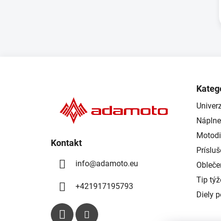
Z
á
Kateg
p
Univerz
ä
Náplne
t
i
Motodi
Kontakt
e
Príslu
info
@
adamoto.eu
Obleče
Tip tý
+421917195793
Diely 