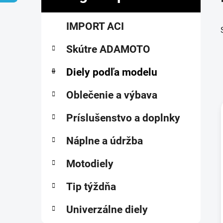
č
K
Preskočiť
n
IMPORT ACI
a
kategórie
ý
t
p
Skútre ADAMOTO
e
a
g
ó
Diely podľa modelu
n
r
e
i
Oblečenie a výbava
l
e
Príslušenstvo a doplnky
i
Náplne a údržba
Motodiely
Tip týždňa
Univerzálne diely