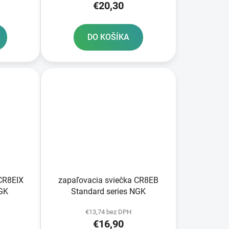
€20,30
DO KOŠÍKA
CR8EIX
zapaľovacia sviečka CR8EB
NGK
Standard series NGK
€13,74 bez DPH
€16,90