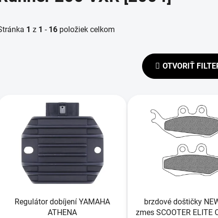
Stránka
1
z
1
-
16
položiek celkom
OTVORIŤ FILTE
V
ý
p
s
p
r
o
d
Regulátor dobíjení YAMAHA
brzdové doštičky N
u
ATHENA
zmes SCOOTER ELITE 