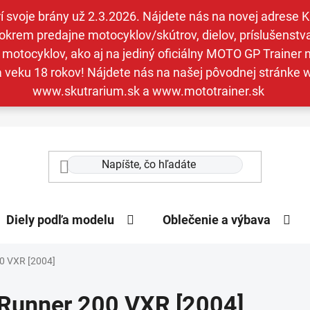
svoje brány už 2.3.2026. Nájdete nás na novej adrese Kav
krem predajne motocyklov/skútrov, dielov, príslušenstva 
otocyklov, ako aj na jediný oficiálny MOTO GP Trainer n
a veku 18 rokov! Nájdete nás na našej pôvodnej stránk
www.skutrarium.sk a www.mototrainer.sk
Diely podľa modelu
Oblečenie a výbava
0 VXR [2004]
Runner 200 VXR [2004]