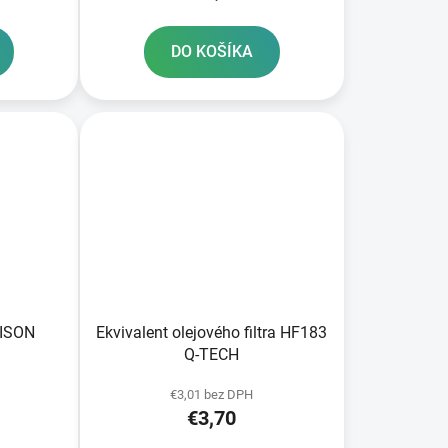
DO KOŠÍKA
 ISON
Ekvivalent olejového filtra HF183
Q-TECH
€3,01 bez DPH
€3,70