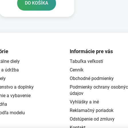
DO KOŠÍKA
O
v
l
á
d
órie
Informácie pre vás
a
álne diely
Tabuľka veľkostí
c
i
 a údržba
Cenník
e
ely
Obchodné podmienky
p
šenstvo a doplnky
Podmienky ochrany osobný
r
údajov
v
nie a vybavenie
k
Vyhlášky a iné
ždňa
y
Reklamačný poriadok
podľa modelu
v
Odstúpenie od zmluvy
ý
p
Kontakt