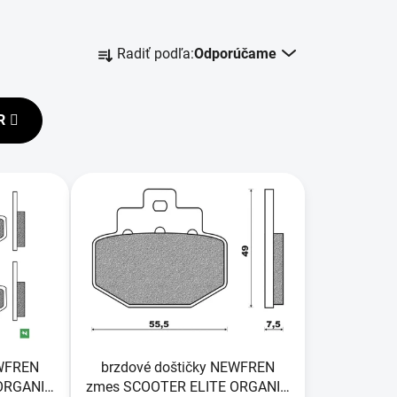
R
Radiť podľa:
Odporúčame
a
d
e
R
n
i
e
p
r
o
d
u
k
t
o
EWFREN
brzdové doštičky NEWFREN
v
ORGANIC
zmes SCOOTER ELITE ORGANIC