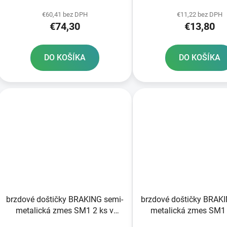
k
2 ks v balení
t
€60,41 bez DPH
€11,22 bez DPH
€74,30
€13,80
o
v
DO KOŠÍKA
DO KOŠÍKA
brzdové doštičky BRAKING semi-
brzdové doštičky BRAKI
metalická zmes SM1 2 ks v
metalická zmes SM1 
balení
balení