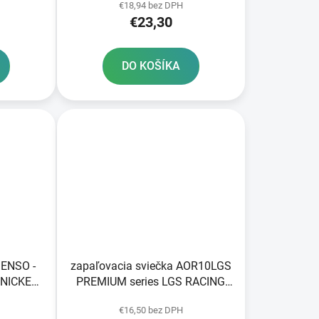
€18,94 bez DPH
€23,30
DO KOŠÍKA
DENSO -
zapaľovacia sviečka AOR10LGS
NICKEL
PREMIUM series LGS RACING
BRISK - Česká republika
€16,50 bez DPH