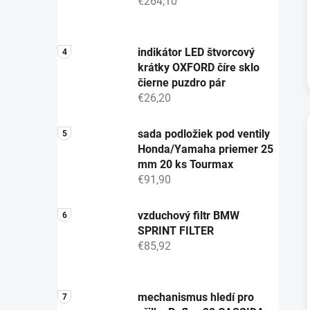
€264,10
indikátor LED štvorcový
krátky OXFORD číre sklo
čierne puzdro pár
€26,20
sada podložiek pod ventily
Honda/Yamaha priemer 25
mm 20 ks Tourmax
€91,90
vzduchový filtr BMW
SPRINT FILTER
€85,92
mechanismus hledí pro