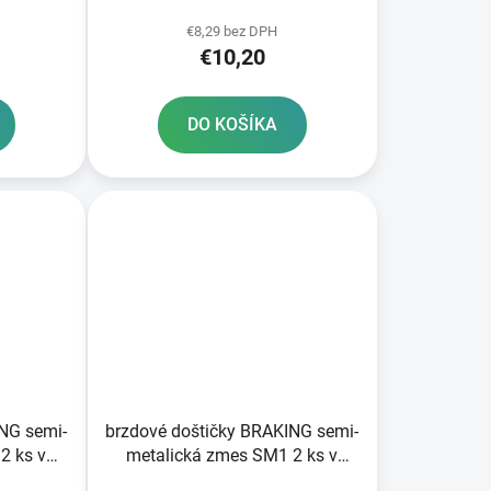
2 ks v balení
€8,29 bez DPH
€10,20
DO KOŠÍKA
NG semi-
brzdové doštičky BRAKING semi-
2 ks v
metalická zmes SM1 2 ks v
balení