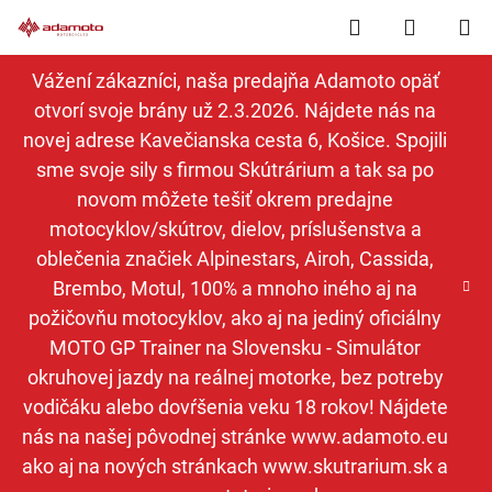
Prejsť
Hľadať
NÁKUP
na
obsah
KOŠÍK
Vážení zákazníci, naša predajňa Adamoto opäť
otvorí svoje brány už 2.3.2026. Nájdete nás na
novej adrese Kavečianska cesta 6, Košice. Spojili
sme svoje sily s firmou Skútrárium a tak sa po
novom môžete tešiť okrem predajne
motocyklov/skútrov, dielov, príslušenstva a
oblečenia značiek Alpinestars, Airoh, Cassida,
Brembo, Motul, 100% a mnoho iného aj na
požičovňu motocyklov, ako aj na jediný oficiálny
MOTO GP Trainer na Slovensku - Simulátor
okruhovej jazdy na reálnej motorke, bez potreby
vodičáku alebo dovŕšenia veku 18 rokov! Nájdete
nás na našej pôvodnej stránke www.adamoto.eu
ako aj na nových stránkach www.skutrarium.sk a