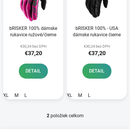
o
s
d
p
u
r
k
bRISKER 100% dámske
bRISKER 100% - USA
o
t
rukavice ružové/čierne
dámske rukavice čierne
d
o
u
v
€30,24 bez DPH
€30,24 bez DPH
k
€37,20
€37,20
t
o
DETAIL
DETAIL
v
XL
M
L
XL
M
L
2
položiek celkom
O
v