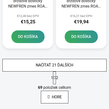
brzdové doštičky
brzdové doštičky
NEWFREN zmes ROAD
NEWFREN zmes ROAD
TOURING ORGANIC 2 ks
TOURING ORGANIC 2 ks
€12,40 bez DPH
€16,21 bez DPH
v balení
v balení
€15,25
€19,94
DO KOŠÍKA
DO KOŠÍKA
NAČÍTAŤ 21 ĎALŠÍCH
S
1
2
t
r
O
á
69
položiek celkom
v
n
l
k
HORE
á
o
d
v