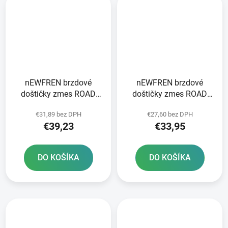
nEWFREN brzdové
nEWFREN brzdové
doštičky zmes ROAD
doštičky zmes ROAD
TOURING SINTERED 2
TOURING SINTERED 2
€31,89 bez DPH
€27,60 bez DPH
ks v balení
ks v balení
€39,23
€33,95
DO KOŠÍKA
DO KOŠÍKA