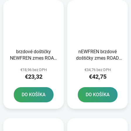
brzdové doštičky
nEWFREN brzdové
NEWFREN zmes ROAD
doštičky zmes ROAD
TOURING ORGANIC 2 ks
TOURING SINTERED 2
€18,96 bez DPH
€34,76 bez DPH
v balení
ks v balení
€23,32
€42,75
DO KOŠÍKA
DO KOŠÍKA