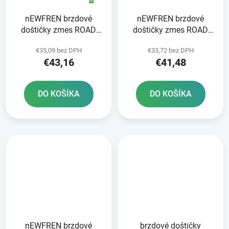
nEWFREN brzdové
nEWFREN brzdové
doštičky zmes ROAD
doštičky zmes ROAD
TOURING SINTERED 2
TOURING SINTERED 2
€35,09 bez DPH
€33,72 bez DPH
ks v balení
ks v balení
€43,16
€41,48
DO KOŠÍKA
DO KOŠÍKA
nEWFREN brzdové
brzdové doštičky