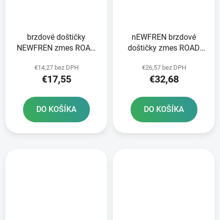
brzdové doštičky
nEWFREN brzdové
NEWFREN zmes ROAD
doštičky zmes ROAD
TOURING ORGANIC 2 ks
TOURING SINTERED 2
€14,27 bez DPH
€26,57 bez DPH
v balení
ks v balení
€17,55
€32,68
DO KOŠÍKA
DO KOŠÍKA