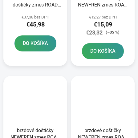
doštičky zmes ROAD
NEWFREN zmes ROAD
TOURING SINTERED 2
TOURING ORGANIC 2 ks
€37,38 bez DPH
€12,27 bez DPH
ks v balení
v balení
€45,98
€15,09
€23,32
(–35 %)
DO KOŠÍKA
DO KOŠÍKA
brzdové doštičky
brzdové doštičky
NEWFREN zmes ROAD
NEWFREN zmes ROAD