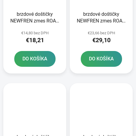
brzdové doštičky
brzdové doštičky
NEWFREN zmes ROAD
NEWFREN zmes ROAD
TOURING ORGANIC 2 ks
TOURING ORGANIC 2 ks
€14,80 bez DPH
€23,66 bez DPH
v balení
v balení
€18,21
€29,10
DO KOŠÍKA
DO KOŠÍKA