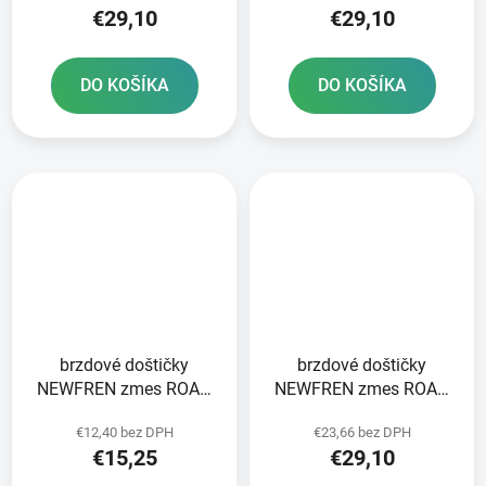
€29,10
€29,10
DO KOŠÍKA
DO KOŠÍKA
brzdové doštičky
brzdové doštičky
NEWFREN zmes ROAD
NEWFREN zmes ROAD
TOURING ORGANIC 2 ks
TOURING ORGANIC 2 ks
€12,40 bez DPH
€23,66 bez DPH
v balení
v balení
€15,25
€29,10