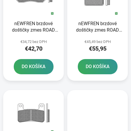
s
d
p
u
r
k
nEWFREN brzdové
nEWFREN brzdové
o
t
doštičky zmes ROAD
doštičky zmes ROAD
d
o
TOURING SINTERED 2
TOURING SINTERED 2
u
v
€34,72 bez DPH
€45,49 bez DPH
ks v balení
ks v balení
k
€42,70
€55,95
t
o
DO KOŠÍKA
DO KOŠÍKA
v