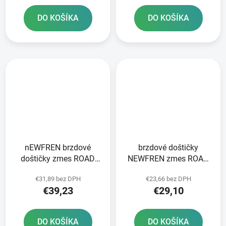
DO KOŠÍKA
DO KOŠÍKA
nEWFREN brzdové
brzdové doštičky
doštičky zmes ROAD
NEWFREN zmes ROAD
TOURING SINTERED 2
TOURING ORGANIC 2 ks
€31,89 bez DPH
€23,66 bez DPH
ks v balení
v balení
€39,23
€29,10
DO KOŠÍKA
DO KOŠÍKA