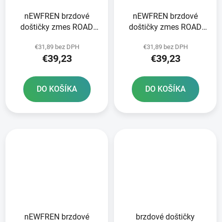
nEWFREN brzdové
nEWFREN brzdové
doštičky zmes ROAD
doštičky zmes ROAD
TOURING SINTERED 2
TOURING SINTERED 2
€31,89 bez DPH
€31,89 bez DPH
ks v balení
ks v balení
€39,23
€39,23
DO KOŠÍKA
DO KOŠÍKA
nEWFREN brzdové
brzdové doštičky