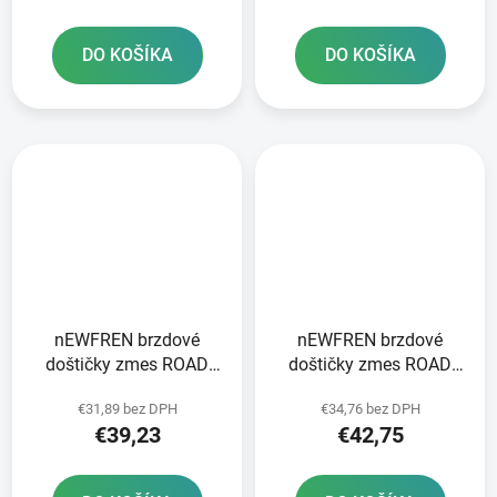
DO KOŠÍKA
DO KOŠÍKA
nEWFREN brzdové
nEWFREN brzdové
doštičky zmes ROAD
doštičky zmes ROAD
TOURING SINTERED 2
TOURING SINTERED 2
€31,89 bez DPH
€34,76 bez DPH
ks v balení
ks v balení
€39,23
€42,75