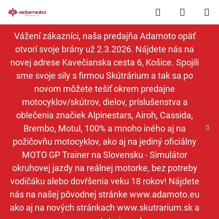
Prejsť
Hľadať
NÁKUP
na
obsah
KOŠÍK
Vážení zákazníci, naša predajňa Adamoto opäť
otvorí svoje brány už 2.3.2026. Nájdete nás na
novej adrese Kavečianska cesta 6, Košice. Spojili
sme svoje sily s firmou Skútrárium a tak sa po
novom môžete tešiť okrem predajne
motocyklov/skútrov, dielov, príslušenstva a
oblečenia značiek Alpinestars, Airoh, Cassida,
Brembo, Motul, 100% a mnoho iného aj na
požičovňu motocyklov, ako aj na jediný oficiálny
MOTO GP Trainer na Slovensku - Simulátor
okruhovej jazdy na reálnej motorke, bez potreby
vodičáku alebo dovŕšenia veku 18 rokov! Nájdete
nás na našej pôvodnej stránke www.adamoto.eu
ako aj na nových stránkach www.skutrarium.sk a