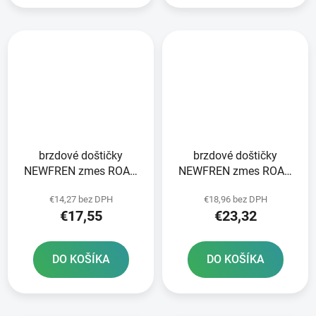
brzdové doštičky
brzdové doštičky
NEWFREN zmes ROAD
NEWFREN zmes ROAD
TOURING ORGANIC 2 ks
TOURING ORGANIC 2 ks
€14,27 bez DPH
€18,96 bez DPH
v balení
v balení
€17,55
€23,32
DO KOŠÍKA
DO KOŠÍKA