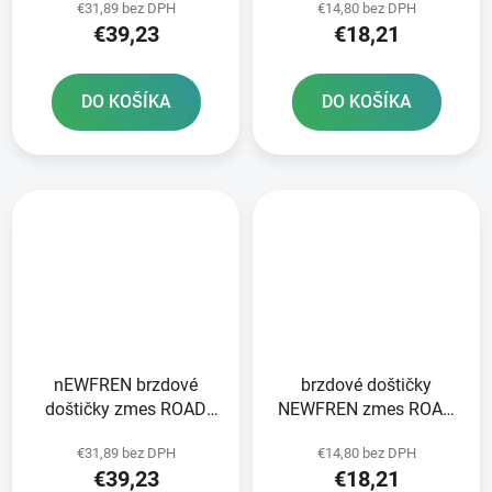
€31,89 bez DPH
€14,80 bez DPH
ks v balení
v balení
€39,23
€18,21
DO KOŠÍKA
DO KOŠÍKA
nEWFREN brzdové
brzdové doštičky
doštičky zmes ROAD
NEWFREN zmes ROAD
TOURING SINTERED 2
TOURING ORGANIC 2 ks
€31,89 bez DPH
€14,80 bez DPH
ks v balení
v balení
€39,23
€18,21