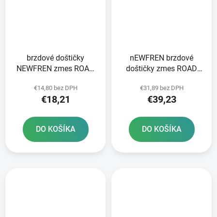
brzdové doštičky
nEWFREN brzdové
NEWFREN zmes ROAD
doštičky zmes ROAD
TOURING ORGANIC 2 ks
TOURING SINTERED 2
€14,80 bez DPH
€31,89 bez DPH
v balení
ks v balení
€18,21
€39,23
DO KOŠÍKA
DO KOŠÍKA