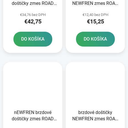
doštičky zmes ROAD
NEWFREN zmes ROAD
TOURING SINTERED 2
TOURING ORGANIC 2 ks
€34,76 bez DPH
€12,40 bez DPH
ks v balení
v balení
€42,75
€15,25
DO KOŠÍKA
DO KOŠÍKA
nEWFREN brzdové
brzdové doštičky
doštičky zmes ROAD
NEWFREN zmes ROAD
TOURING SINTERED 2
TOURING ORGANIC 2 ks