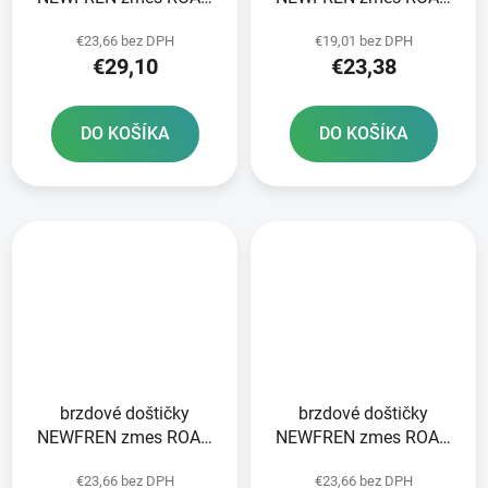
TOURING ORGANIC 2 ks
TOURING ORGANIC 2 ks
€23,66 bez DPH
€19,01 bez DPH
v balení
v balení
€29,10
€23,38
DO KOŠÍKA
DO KOŠÍKA
brzdové doštičky
brzdové doštičky
NEWFREN zmes ROAD
NEWFREN zmes ROAD
TOURING ORGANIC 2 ks
TOURING ORGANIC 2 ks
€23,66 bez DPH
€23,66 bez DPH
v balení
v balení