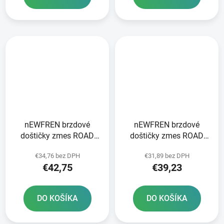
nEWFREN brzdové
nEWFREN brzdové
doštičky zmes ROAD
doštičky zmes ROAD
TOURING SINTERED 2
TOURING SINTERED 2
€34,76 bez DPH
€31,89 bez DPH
ks v balení
ks v balení
€42,75
€39,23
DO KOŠÍKA
DO KOŠÍKA