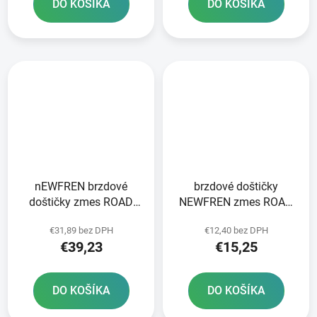
DO KOŠÍKA
DO KOŠÍKA
nEWFREN brzdové
brzdové doštičky
doštičky zmes ROAD
NEWFREN zmes ROAD
TOURING SINTERED 2
TOURING ORGANIC 2 ks
€31,89 bez DPH
€12,40 bez DPH
ks v balení
v balení
€39,23
€15,25
DO KOŠÍKA
DO KOŠÍKA