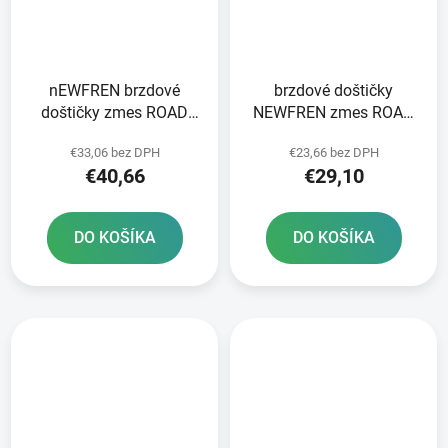
nEWFREN brzdové
brzdové doštičky
doštičky zmes ROAD
NEWFREN zmes ROAD
TOURING SINTERED 2
TOURING ORGANIC 2 ks
€33,06 bez DPH
€23,66 bez DPH
ks v balení
v balení
€40,66
€29,10
DO KOŠÍKA
DO KOŠÍKA