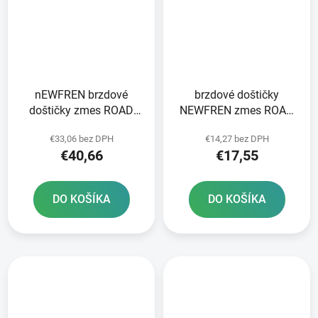
nEWFREN brzdové
brzdové doštičky
doštičky zmes ROAD
NEWFREN zmes ROAD
TOURING SINTERED 2
TOURING ORGANIC 2 ks
€33,06 bez DPH
€14,27 bez DPH
ks v balení
v balení
€40,66
€17,55
DO KOŠÍKA
DO KOŠÍKA