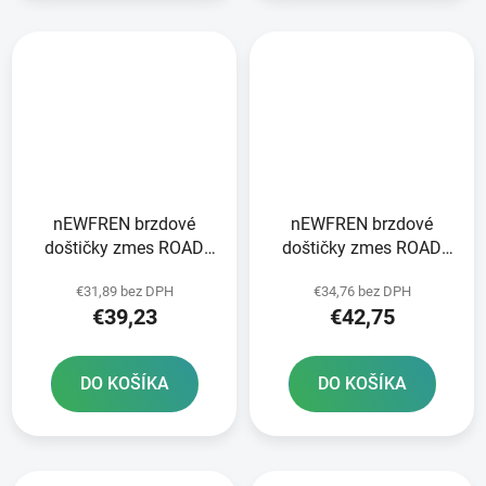
nEWFREN brzdové
nEWFREN brzdové
doštičky zmes ROAD
doštičky zmes ROAD
TOURING SINTERED 2
TOURING SINTERED 2
€31,89 bez DPH
€34,76 bez DPH
ks v balení
ks v balení
€39,23
€42,75
DO KOŠÍKA
DO KOŠÍKA