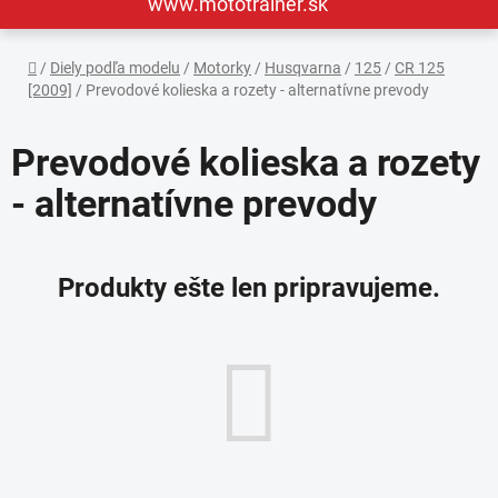
www.mototrainer.sk
Domov
/
Diely podľa modelu
/
Motorky
/
Husqvarna
/
125
/
CR 125
[2009]
/
Prevodové kolieska a rozety - alternatívne prevody
Prevodové kolieska a rozety
- alternatívne prevody
Produkty ešte len pripravujeme.