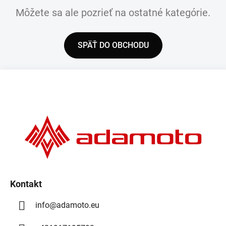
Môžete sa ale pozrieť na ostatné kategórie.
SPÄŤ DO OBCHODU
Z
á
p
ä
t
i
e
Kontakt
info
@
adamoto.eu