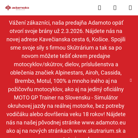
Prejsť
Hľadať
NÁKUP
na
obsah
KOŠÍK
Vážení zákazníci, naša predajňa Adamoto opäť
otvorí svoje brány už 2.3.2026. Nájdete nás na
novej adrese Kavečianska cesta 6, Košice. Spojili
sme svoje sily s firmou Skútrárium a tak sa po
novom môžete tešiť okrem predajne
motocyklov/skútrov, dielov, príslušenstva a
oblečenia značiek Alpinestars, Airoh, Cassida,
Brembo, Motul, 100% a mnoho iného aj na
požičovňu motocyklov, ako aj na jediný oficiálny
MOTO GP Trainer na Slovensku - Simulátor
okruhovej jazdy na reálnej motorke, bez potreby
vodičáku alebo dovŕšenia veku 18 rokov! Nájdete
nás na našej pôvodnej stránke www.adamoto.eu
ako aj na nových stránkach www.skutrarium.sk a