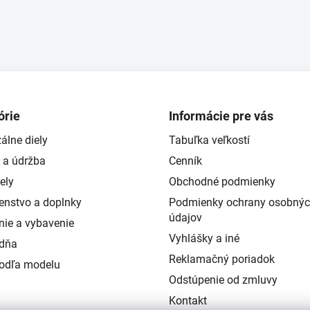
órie
Informácie pre vás
álne diely
Tabuľka veľkostí
 a údržba
Cenník
ely
Obchodné podmienky
šenstvo a doplnky
Podmienky ochrany osobný
údajov
nie a vybavenie
Vyhlášky a iné
ždňa
Reklamačný poriadok
podľa modelu
Odstúpenie od zmluvy
Kontakt