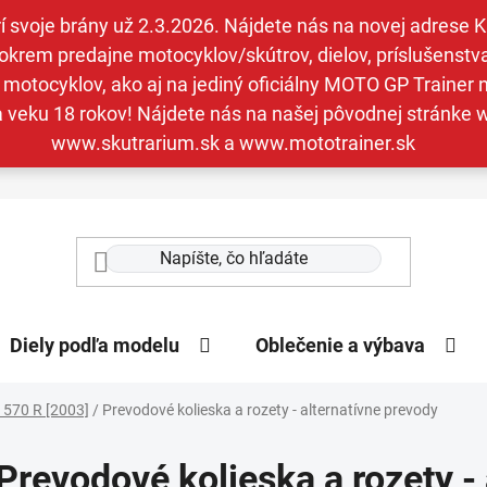
svoje brány už 2.3.2026. Nájdete nás na novej adrese Kav
krem predajne motocyklov/skútrov, dielov, príslušenstva 
otocyklov, ako aj na jediný oficiálny MOTO GP Trainer n
a veku 18 rokov! Nájdete nás na našej pôvodnej stránk
www.skutrarium.sk a www.mototrainer.sk
Diely podľa modelu
Oblečenie a výbava
 570 R [2003]
/
Prevodové kolieska a rozety - alternatívne prevody
Prevodové kolieska a rozety -