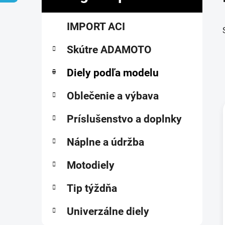
č
K
Preskočiť
n
IMPORT ACI
a
kategórie
ý
t
p
Skútre ADAMOTO
e
a
g
ó
Diely podľa modelu
n
r
e
i
Oblečenie a výbava
l
e
Príslušenstvo a doplnky
i
Náplne a údržba
Motodiely
Tip týždňa
Univerzálne diely