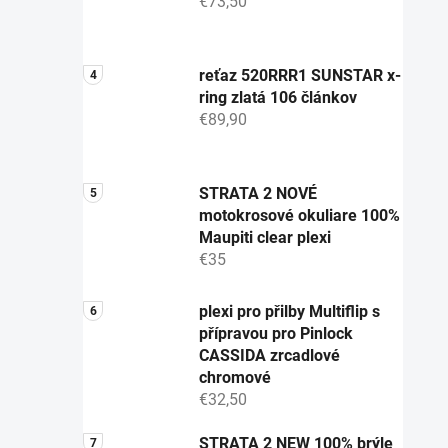
€73,50
reťaz 520RRR1 SUNSTAR x-
ring zlatá 106 článkov
€89,90
STRATA 2 NOVÉ
motokrosové okuliare 100%
Maupiti clear plexi
€35
plexi pro přilby Multiflip s
přípravou pro Pinlock
CASSIDA zrcadlové
chromové
€32,50
STRATA 2 NEW 100% brýle