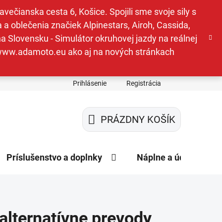
ečianska cesta 6, Košice. Spojili sme svoje sily s
a oblečenia značiek Alpinestars, Airoh, Cassida,
a Slovensku - Simulátor okruhovej jazdy na reálnej
e www.adamoto.eu ako aj na nových stránkach
Prihlásenie
Registrácia
PRÁZDNY KOŠÍK
NÁKUPNÝ
KOŠÍK
Príslušenstvo a doplnky
Náplne a údržba
 alternatívne prevody