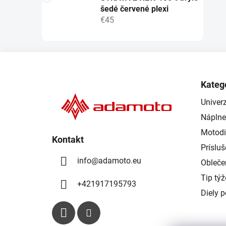
šedé červené plexi
€45
Z
á
Kateg
p
Univerz
ä
Náplne
t
i
Motodi
Kontakt
e
Príslu
info
@
adamoto.eu
Obleče
Tip tý
+421917195793
Diely 