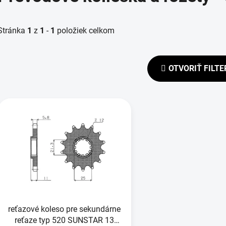
Stránka
1
z
1
-
1
položiek celkom
OTVORIŤ FILTE
V
ý
p
s
p
r
o
d
reťazové koleso pre sekundárne
u
reťaze typ 520 SUNSTAR 13