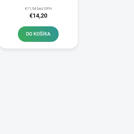
k
zubov
t
€11,54 bez DPH
€14,20
o
v
DO KOŠÍKA
O
v
l
á
d
a
c
i
e
p
r
v