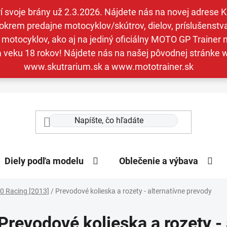
svoje brány už 2.3.2026. Nájdete nás na novej adrese Kav
krem predajne motocyklov/skútrov, dielov, príslušenstva 
otocyklov, ako aj na jediný oficiálny MOTO GP Trainer n
a veku 18 rokov! Nájdete nás na našej pôvodnej stránk
www.skutrarium.sk a www.mototrainer.sk
Diely podľa modelu
Oblečenie a výbava
0 Racing [2013]
/
Prevodové kolieska a rozety - alternatívne prevody
Prevodové kolieska a rozety -