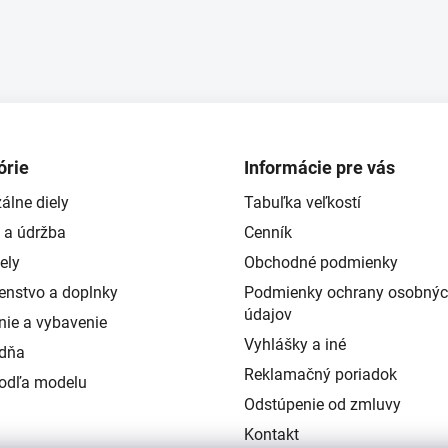
órie
Informácie pre vás
álne diely
Tabuľka veľkostí
 a údržba
Cenník
ely
Obchodné podmienky
šenstvo a doplnky
Podmienky ochrany osobný
údajov
nie a vybavenie
Vyhlášky a iné
ždňa
Reklamačný poriadok
podľa modelu
Odstúpenie od zmluvy
Kontakt