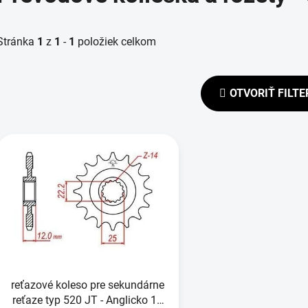
Stránka
1
z
1
-
1
položiek celkom
OTVORIŤ FILTE
V
ý
p
s
p
r
o
d
reťazové koleso pre sekundárne
u
reťaze typ 520 JT - Anglicko 13