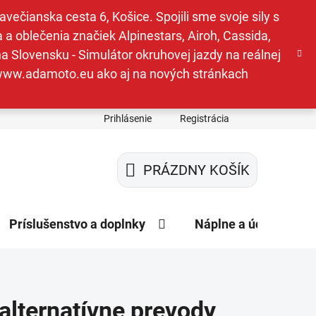
ečianska cesta 6, Košice. Spojili sme svoje sily s
a oblečenia značiek Alpinestars, Airoh, Cassida,
a Slovensku - Simulátor okruhovej jazdy na reálnej
e www.adamoto.eu ako aj na nových stránkach
Prihlásenie
Registrácia
PRÁZDNY KOŠÍK
NÁKUPNÝ
KOŠÍK
Príslušenstvo a doplnky
Náplne a údržba
 alternatívne prevody