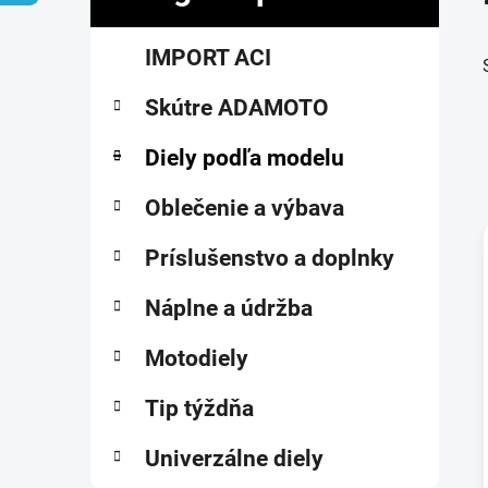
č
K
Preskočiť
n
IMPORT ACI
a
kategórie
ý
t
p
Skútre ADAMOTO
e
a
g
ó
Diely podľa modelu
n
r
e
i
Oblečenie a výbava
l
e
Príslušenstvo a doplnky
i
Náplne a údržba
Motodiely
Tip týždňa
Univerzálne diely