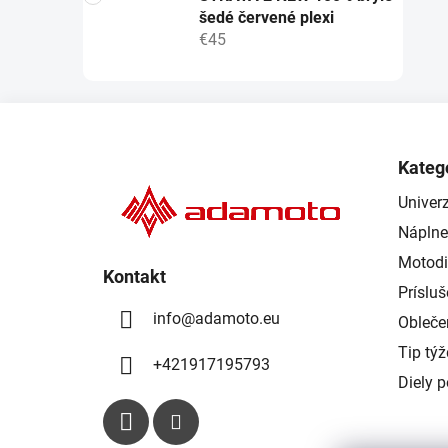
šedé červené plexi
€45
Z
á
Kateg
p
Univerz
ä
Náplne
t
i
Motodi
Kontakt
e
Príslu
info
@
adamoto.eu
Obleče
Tip tý
+421917195793
Diely 