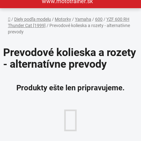
www.mototrainer.sk
Domov
/
Diely podľa modelu
/
Motorky
/
Yamaha
/
600
/
YZF 600 RH
Thunder Cat [1999]
/
Prevodové kolieska a rozety - alternatívne
prevody
Prevodové kolieska a rozety
- alternatívne prevody
Produkty ešte len pripravujeme.