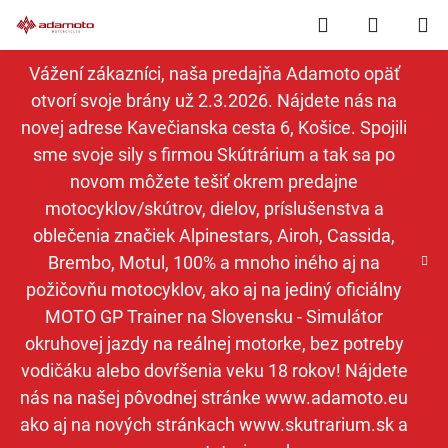
Prejsť
Hľadať
NÁKUP
na
obsah
KOŠÍK
Vážení zákazníci, naša predajňa Adamoto opäť
otvorí svoje brány už 2.3.2026. Nájdete nás na
novej adrese Kavečianska cesta 6, Košice. Spojili
sme svoje sily s firmou Skútrárium a tak sa po
novom môžete tešiť okrem predajne
motocyklov/skútrov, dielov, príslušenstva a
oblečenia značiek Alpinestars, Airoh, Cassida,
Brembo, Motul, 100% a mnoho iného aj na
požičovňu motocyklov, ako aj na jediný oficiálny
MOTO GP Trainer na Slovensku - Simulátor
okruhovej jazdy na reálnej motorke, bez potreby
vodičáku alebo dovŕšenia veku 18 rokov! Nájdete
nás na našej pôvodnej stránke www.adamoto.eu
ako aj na nových stránkach www.skutrarium.sk a