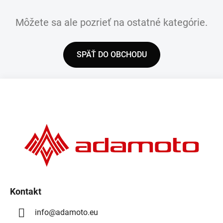
Môžete sa ale pozrieť na ostatné kategórie.
SPÄŤ DO OBCHODU
Z
á
p
ä
t
i
e
Kontakt
info
@
adamoto.eu