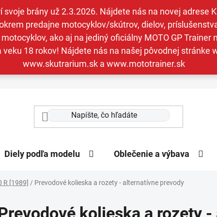
svoje brány už 2.3.2026. Nájdete nás na novej adrese Kav
krem predajne motocyklov/skútrov, dielov, príslušenstva 
otocyklov, ako aj na jediný oficiálny MOTO GP Trainer n
a veku 18 rokov! Nájdete nás na našej pôvodnej stránk
www.skutrarium.sk a www.mototrainer.sk
Diely podľa modelu
Oblečenie a výbava
 R [1989]
/
Prevodové kolieska a rozety - alternatívne prevody
Prevodové kolieska a rozety -