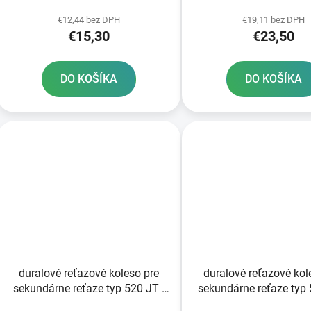
k
zubov
Anglicko 53 zub
t
€12,44 bez DPH
€19,11 bez DPH
€15,30
€23,50
o
v
DO KOŠÍKA
DO KOŠÍKA
duralové reťazové koleso pre
duralové reťazové kol
sekundárne reťaze typ 520 JT -
sekundárne reťaze typ 
Anglicko 51 zubov
Anglicko 50 zub