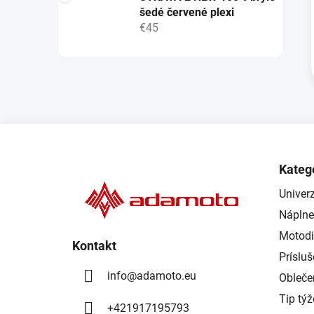
šedé červené plexi
€45
Z
á
Kateg
p
Univerz
ä
Náplne
t
i
Motodi
Kontakt
e
Príslu
info
@
adamoto.eu
Obleče
Tip tý
+421917195793