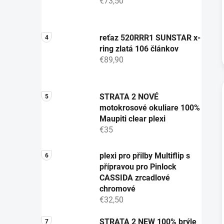
€73,50
reťaz 520RRR1 SUNSTAR x-
ring zlatá 106 článkov
€89,90
STRATA 2 NOVÉ
motokrosové okuliare 100%
Maupiti clear plexi
€35
plexi pro přilby Multiflip s
přípravou pro Pinlock
CASSIDA zrcadlové
chromové
€32,50
STRATA 2 NEW 100% brýle