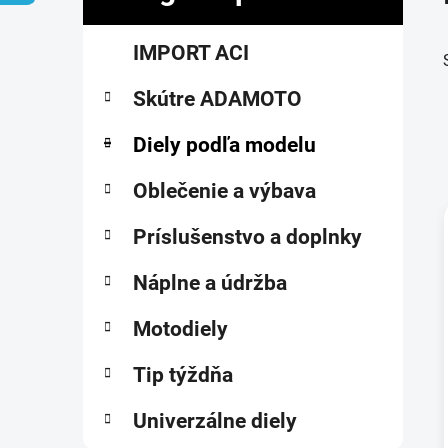
č
K
Preskočiť
n
IMPORT ACI
a
kategórie
ý
t
p
Skútre ADAMOTO
e
a
g
ó
Diely podľa modelu
n
r
e
i
Oblečenie a výbava
l
e
Príslušenstvo a doplnky
i
Náplne a údržba
Motodiely
Tip týždňa
Univerzálne diely