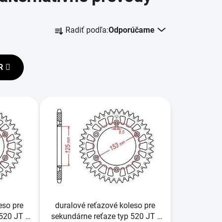
R
Radiť podľa:
Odporúčame
a
d
e
R
n
i
e
p
r
o
d
u
k
t
o
eso pre
duralové reťazové koleso pre
v
520 JT -
sekundárne reťaze typ 520 JT -