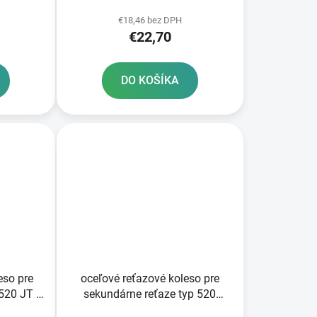
ov
Anglicko 52 zubov
€18,46 bez DPH
€22,70
DO KOŠÍKA
eso pre
oceľové reťazové koleso pre
520 JT -
sekundárne reťaze typ 520
ov
SUNSTAR 49 zubov