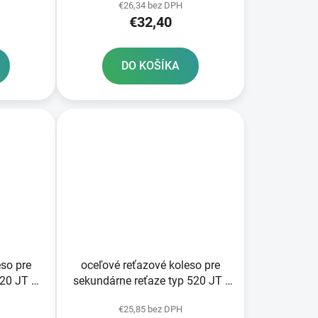
€26,34 bez DPH
€32,40
DO KOŠÍKA
eso pre
oceľové reťazové koleso pre
520 JT 50
sekundárne reťaze typ 520 JT -
Anglicko 48 zubov
€25,85 bez DPH