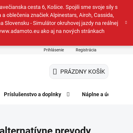
ečianska cesta 6, Košice. Spojili sme svoje sily s
a oblečenia značiek Alpinestars, Airoh, Cassida,
a Slovensku - Simulátor okruhovej jazdy na reálnej
e www.adamoto.eu ako aj na nových stránkach
Prihlásenie
Registrácia
PRÁZDNY KOŠÍK
NÁKUPNÝ
KOŠÍK
Príslušenstvo a doplnky
Náplne a údržba
 alternatívne prevody