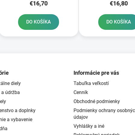
€16,70
€16,80
DO KOŠÍKA
DO KOŠÍKA
O
v
l
á
d
órie
Informácie pre vás
a
álne diely
Tabuľka veľkostí
c
i
 a údržba
Cenník
e
ely
Obchodné podmienky
p
šenstvo a doplnky
Podmienky ochrany osobný
r
údajov
v
nie a vybavenie
k
Vyhlášky a iné
ždňa
y