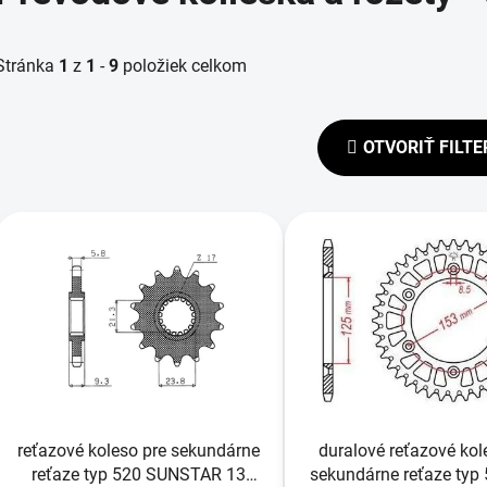
Stránka
1
z
1
-
9
položiek celkom
OTVORIŤ FILTE
V
ý
p
s
p
r
o
d
reťazové koleso pre sekundárne
duralové reťazové kol
u
reťaze typ 520 SUNSTAR 13
sekundárne reťaze typ 