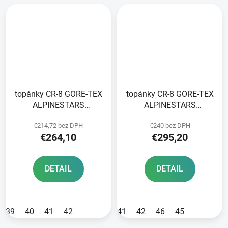
topánky CR-8 GORE-TEX
topánky CR-8 GORE-TEX
ALPINESTARS
ALPINESTARS
black/dark grey/dark
black/grey/red 2025
€214,72 bez DPH
€240 bez DPH
blue 2025
€264,10
€295,20
DETAIL
DETAIL
39
40
41
42
41
42
46
45