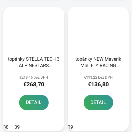
topánky STELLA TECH 3
topánky NEW Maverik
ALPINESTARS
Mini FLY RACING
čierna/biela/ružová
children black
€218,46 bez DPH
€111,22 bez DPH
2025
€268,70
€136,80
DETAIL
DETAIL
38
39
29