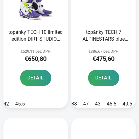
topánky TECH 10 limited
topánky TECH 7
edition DIRT STUDIOS
ALPINESTARS blue
ALPINESTARS
2025
€529,11 bez DPH
€386,67 bez DPH
white/purple/yellow fluo
€650,80
€475,60
2025
DETAIL
DETAIL
42
45.5
38
47
43
45.5
40.5