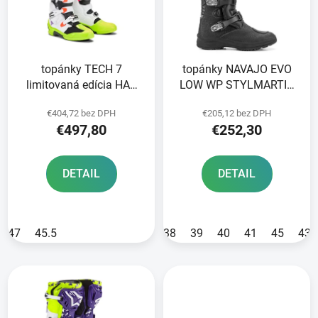
o
s
d
p
u
r
k
topánky TECH 7
topánky NAVAJO EVO
o
t
limitovaná edícia HAY
LOW WP STYLMARTIN
d
o
ALPINESTARS
anthracite
u
v
€404,72 bez DPH
€205,12 bez DPH
multicolor 2025
k
€497,80
€252,30
t
o
DETAIL
DETAIL
v
47
45.5
38
39
40
41
45
43