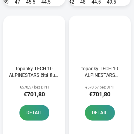
39
47
45.5
44.5
42
48
44.5
49.5
topánky TECH 10
topánky TECH 10
ALPINESTARS žltá fluo/
ALPINESTARS
čierna/červená fluo
purple/black/white 2025
€570,57 bez DPH
€570,57 bez DPH
2025
€701,80
€701,80
DETAIL
DETAIL