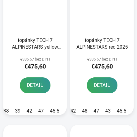
topánky TECH 7
topánky TECH 7
ALPINESTARS yellow
ALPINESTARS red 2025
fluo/black 2025
€386,67 bez DPH
€386,67 bez DPH
€475,60
€475,60
DETAIL
DETAIL
38
39
42
47
45.5
40.5
42
44.5
48
47
43
45.5
4