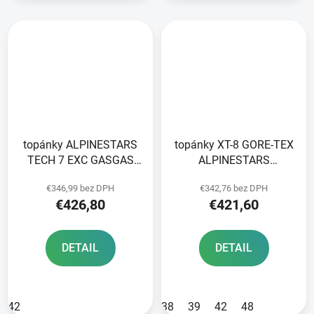
topánky ALPINESTARS
topánky XT-8 GORE-TEX
TECH 7 EXC GASGAS
ALPINESTARS
black/red 2024
black/black 2025
€346,99 bez DPH
€342,76 bez DPH
€426,80
€421,60
DETAIL
DETAIL
42
38
39
42
48