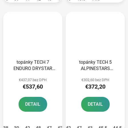
topánky TECH 7
topánky TECH 5
ENDURO DRYSTAR
ALPINESTARS
HONDA collection
red/blue/white/black
€437,07 bez DPH
€302,60 bez DPH
ALPINESTARS
2025
€537,60
€372,20
black/white/blue/red
2025
DETAIL
DETAIL