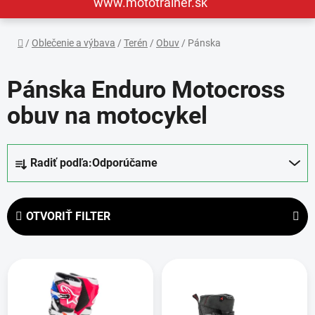
www.mototrainer.sk
Domov
/
Oblečenie a výbava
/
Terén
/
Obuv
/
Pánska
Pánska Enduro Motocross
obuv na motocykel
R
Radiť podľa:
Odporúčame
a
d
e
OTVORIŤ FILTER
n
i
V
e
ý
p
p
r
i