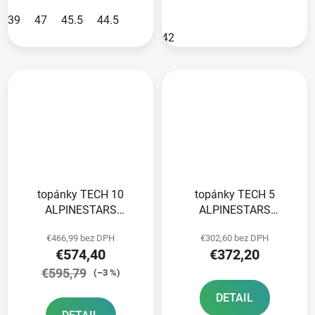
39
47
45.5
44.5
42
topánky TECH 10
topánky TECH 5
ALPINESTARS
ALPINESTARS
oranžová/
blue/white/black 2025
€466,99 bez DPH
€302,60 bez DPH
žltá/fialová/biela/čierna
€574,40
€372,20
2025
€595,79
(–3 %)
DETAIL