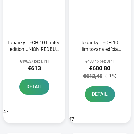
topánky TECH 10 limited
topánky TECH 10
edition UNION REDBUD
limitovaná edícia
MX ALPINESTARS
CHAMP ALPINESTARS
€498,37 bez DPH
€488,46 bez DPH
red/blue/white/black
purple/gold 2024
€613
€600,80
2024
€612,45
(–1 %)
DETAIL
DETAIL
47
47