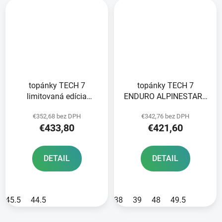
topánky TECH 7
topánky TECH 7
limitovaná edícia
ENDURO ALPINESTARS
IMPERIAL
black 2025
€352,68 bez DPH
€342,76 bez DPH
ALPINESTARS blue
€433,80
€421,60
2024
DETAIL
DETAIL
45.5
44.5
38
39
48
49.5