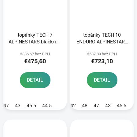
topánky TECH 7
topánky TECH 10
ALPINESTARS black/red
ENDURO ALPINESTARS
fluo 2025
orange fluo/black/white
€386,67 bez DPH
€587,89 bez DPH
2025
€475,60
€723,10
DETAIL
DETAIL
47
43
45.5
44.5
42
48
47
43
45.5
4