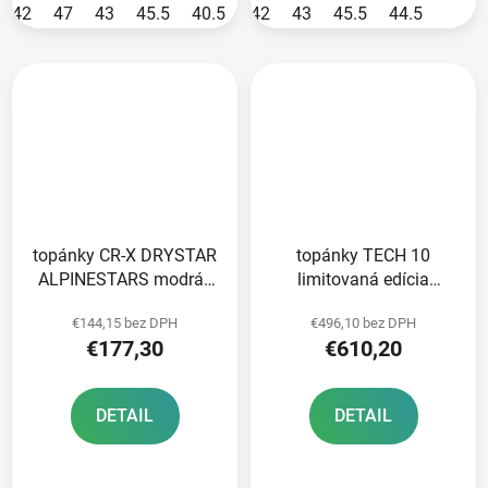
42
47
43
45.5
40.5
44.5
42
43
49.5
45.5
44.5
topánky CR-X DRYSTAR
topánky TECH 10
ALPINESTARS modrá/
limitovaná edícia
žltá fluo/čierna 2025
SQUAD ALPINESTARS
€144,15 bez DPH
€496,10 bez DPH
tmavohnedé/zlaté/
€177,30
€610,20
čierne
DETAIL
DETAIL