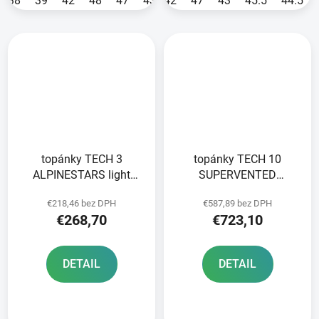
38
39
42
48
47
43
42
45.5
47
40.5
43
44.5
45.5
44.5
topánky TECH 3
topánky TECH 10
ALPINESTARS light
SUPERVENTED
grey/grey/black/yellow
ALPINESTARS
€218,46 bez DPH
€587,89 bez DPH
fluo 2025
perforované
€268,70
€723,10
tmavomodré/biele/
červené/fialové 2025
DETAIL
DETAIL