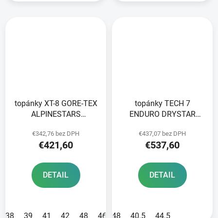
topánky XT-8 GORE-TEX
topánky TECH 7
ALPINESTARS
ENDURO DRYSTAR
black/brown 2025
HONDA collection
€342,76 bez DPH
€437,07 bez DPH
ALPINESTARS black/red
€421,60
€537,60
2025
DETAIL
DETAIL
38
39
41
42
48
46
48
44
40.5
45
44.5