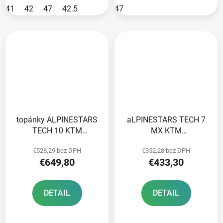
41
42
47
42.5
47
topánky ALPINESTARS
aLPINESTARS TECH 7
TECH 10 KTM
MX KTM
black/orange 2024
čierna/oranžová 2024
€528,29 bez DPH
€352,28 bez DPH
€649,80
€433,30
DETAIL
DETAIL