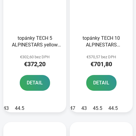
topánky TECH 5
topánky TECH 10
ALPINESTARS yellow
ALPINESTARS
fluo/black 2025
pink/black/white 2025
€302,60 bez DPH
€570,57 bez DPH
€372,20
€701,80
DETAIL
DETAIL
43
44.5
47
43
45.5
44.5