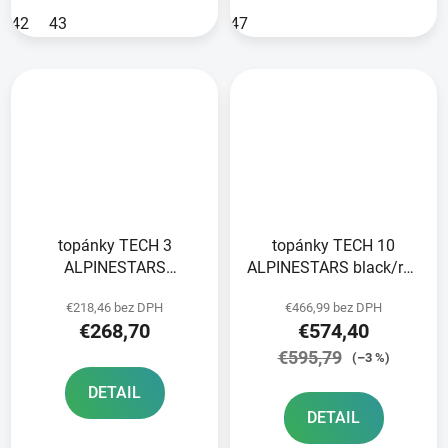
42
43
47
topánky TECH 3
topánky TECH 10
ALPINESTARS
ALPINESTARS black/red
white/black/blue/red
fluo/grey 2025
€218,46 bez DPH
€466,99 bez DPH
2025
€268,70
€574,40
€595,79
(–3 %)
DETAIL
DETAIL