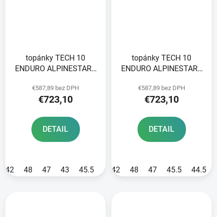
topánky TECH 10
topánky TECH 10
ENDURO ALPINESTARS
ENDURO ALPINESTARS
red/black/white 2025
black 2025
€587,89 bez DPH
€587,89 bez DPH
€723,10
€723,10
DETAIL
DETAIL
42
48
47
43
45.5
40.5
42
44.5
48
47
45.5
44.5