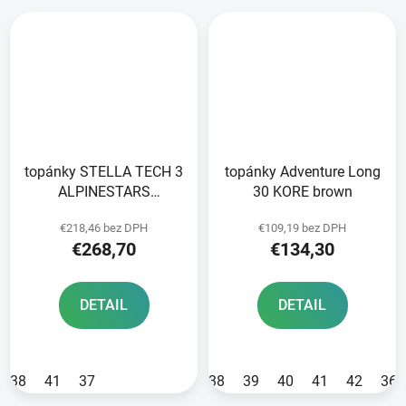
topánky STELLA TECH 3
topánky Adventure Long
ALPINESTARS
30 KORE brown
čierna/biela 2025
€218,46 bez DPH
€109,19 bez DPH
€268,70
€134,30
DETAIL
DETAIL
38
41
37
38
39
40
41
42
36