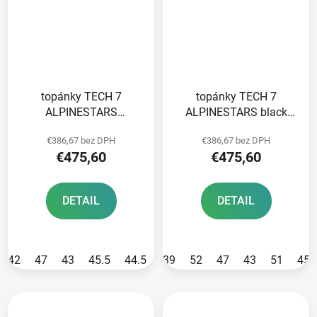
topánky TECH 7
topánky TECH 7
ALPINESTARS
ALPINESTARS black
white/black 2025
2025
€386,67 bez DPH
€386,67 bez DPH
€475,60
€475,60
DETAIL
DETAIL
42
47
43
45.5
44.5
39
52
47
43
51
45.