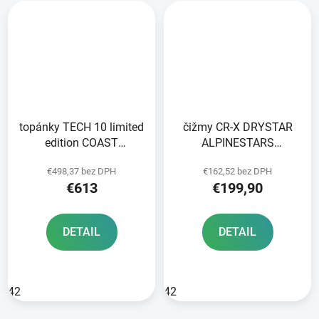
topánky TECH 10 limited
čižmy CR-X DRYSTAR
edition COAST
ALPINESTARS
ALPINESTARS
black/white 2025
€498,37 bez DPH
€162,52 bez DPH
white/dark
€613
€199,90
blue/pink/yellow
fluo/orange/black 2024
DETAIL
DETAIL
42
42