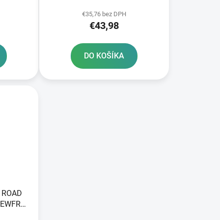
2 ks v balení
€35,76 bez DPH
€43,98
DO KOŠÍKA
F ROAD
NEWFREN