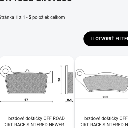
Stránka
1
z
1
-
5
položiek celkom
OTVORIŤ FILTE
V
ý
p
s
p
r
o
d
brzdové doštičky OFF ROAD
brzdové doštičky OF
u
DIRT RACE SINTERED NEWFREN
DIRT RACE SINTERED 