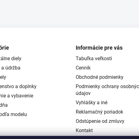
y
v
ý
p
i
s
u
órie
Informácie pre vás
álne diely
Tabuľka veľkostí
 a údržba
Cenník
ely
Obchodné podmienky
šenstvo a doplnky
Podmienky ochrany osobný
údajov
nie a vybavenie
Vyhlášky a iné
ždňa
Reklamačný poriadok
podľa modelu
Odstúpenie od zmluvy
Kontakt