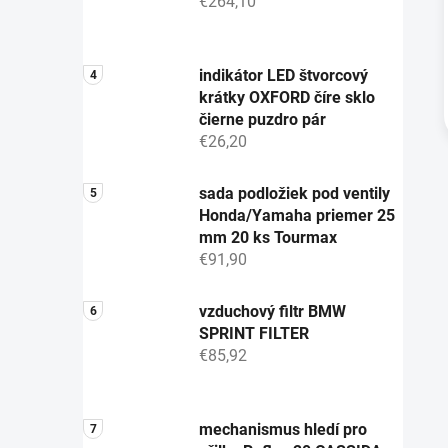
€264,10
indikátor LED štvorcový
krátky OXFORD číre sklo
čierne puzdro pár
€26,20
sada podložiek pod ventily
Honda/Yamaha priemer 25
mm 20 ks Tourmax
€91,90
vzduchový filtr BMW
SPRINT FILTER
€85,92
mechanismus hledí pro