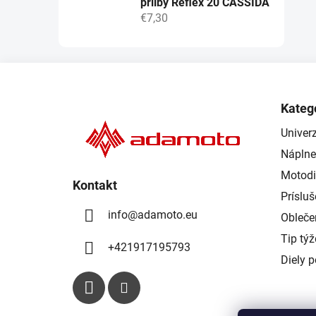
přilby Reflex 20 CASSIDA
€7,30
Z
á
Kateg
p
Univerz
ä
Náplne
t
i
Motodi
Kontakt
e
Príslu
info
@
adamoto.eu
Obleče
Tip tý
+421917195793
Diely 