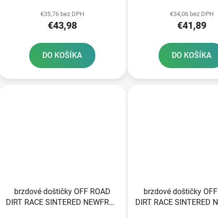
k
2 ks v balení
2 ks v balení
t
€35,76 bez DPH
€34,06 bez DPH
€43,98
€41,89
o
v
DO KOŠÍKA
DO KOŠÍKA
brzdové doštičky OFF ROAD
brzdové doštičky OF
DIRT RACE SINTERED NEWFREN
DIRT RACE SINTERED 
2 ks v balení
2 ks v balení