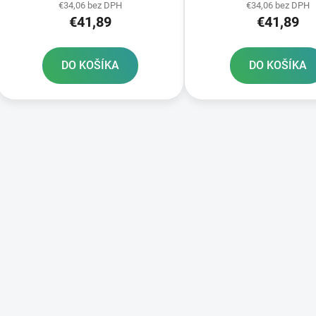
€34,06 bez DPH
€34,06 bez DPH
€41,89
€41,89
DO KOŠÍKA
DO KOŠÍKA
O
v
l
á
d
a
c
i
e
p
r
v
k