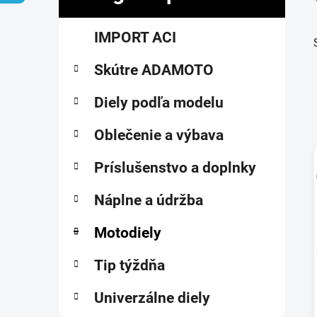
č
K
Preskočiť
n
IMPORT ACI
a
kategórie
ý
t
p
Skútre ADAMOTO
e
a
g
ó
Diely podľa modelu
n
r
e
i
Oblečenie a výbava
l
e
Príslušenstvo a doplnky
i
Náplne a údržba
Motodiely
Tip týždňa
Univerzálne diely