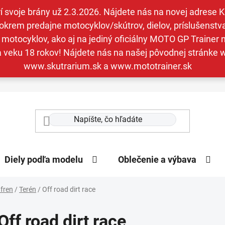
svoje brány už 2.3.2026. Nájdete nás na novej adrese Kav
krem predajne motocyklov/skútrov, dielov, príslušenstva 
otocyklov, ako aj na jediný oficiálny MOTO GP Trainer n
a veku 18 rokov! Nájdete nás na našej pôvodnej stránk
www.skutrarium.sk a www.mototrainer.sk
Diely podľa modelu
Oblečenie a výbava
fren
/
Terén
/
Off road dirt race
Off road dirt race