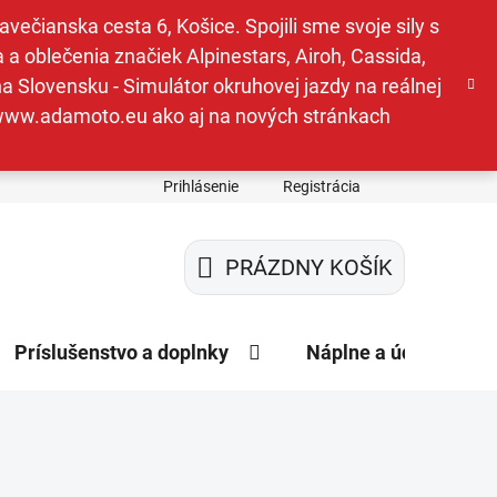
ečianska cesta 6, Košice. Spojili sme svoje sily s
a oblečenia značiek Alpinestars, Airoh, Cassida,
a Slovensku - Simulátor okruhovej jazdy na reálnej
e www.adamoto.eu ako aj na nových stránkach
Prihlásenie
Registrácia
PRÁZDNY KOŠÍK
NÁKUPNÝ
KOŠÍK
Príslušenstvo a doplnky
Náplne a údržba