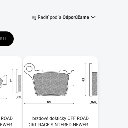
R
Radiť podľa:
Odporúčame
a
d
e
R
n
i
e
p
r
o
d
u
k
t
o
F ROAD
brzdové doštičky OFF ROAD
v
NEWFREN
DIRT RACE SINTERED NEWFREN